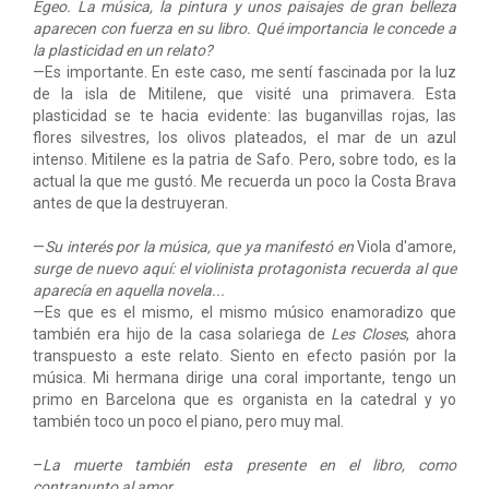
Egeo. La música, la pintura y unos paisajes de gran belleza
aparecen con fuerza en su libro. Qué importancia le concede a
la plasticidad en un relato?
—Es importante. En este caso, me sentí fascinada por la luz
de la isla de Mitilene, que visité una primavera. Esta
plasticidad se te hacia evidente: las buganvillas rojas, las
flores silvestres, los olivos plateados, el mar de un azul
intenso. Mitilene es la patria de Safo. Pero, sobre todo, es la
actual la que me gustó. Me recuerda un poco la Costa Brava
antes de que la destruyeran.
—
Su interés por la música, que ya manifestó en
Viola d'amore,
surge de nuevo aquí: el violinista protagonista recuerda al que
aparecía en aquella novela...
—Es que es el mismo, el mismo músico enamoradizo que
también era hijo de la casa solariega de
Les Closes
, ahora
transpuesto a este relato. Siento en efecto pasión por la
música. Mi hermana dirige una coral importante, tengo un
primo en Barcelona que es organista en la catedral y yo
también toco un poco el piano, pero muy mal.
–
La muerte también esta presente en el libro, como
contrapunto al amor...