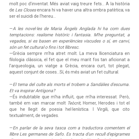
molt poc d'inventat. Més aviat vaig treure fets... A la història
de
Les Closes
encara hi va haver una altra ombra patètica; va
ser el suicidi de l'hereu...
—
A les novel·les de Maria Àngels Anglada hi ha com dues
temptacions: realisme històric i fantasia. M'he preguntat, a
vegades, si es basen en experiències viscudes o sí, en canvi,
són un fet cultural o fins i tot llibresc.
—Grècia sempre m'ha atret molt. La meva llicenciatura en
filologia clàssica, el fet que el meu marit fos tan aficionat a
l'arqueologia, un viatge a Grècia, encara curt, tot plegat,
aquest conjunt de coses...Sí, és més aviat un fet cultural.
—
El tema del culte als morts el trobem a Sandàlies d'escuma.
Et va inspirar Antígona?
—És indubtable que m'ha influït, que m'ha interessat. Però,
també em van marcar molt
Teòcrit
, Homer, Herodes i tot el
que he llegit de poesia hel·lenística. I Virgili, que cito
textualment, de vegades.
—
En parlar de la seva tasca com a traductora comentem el
llibre Les germanes de Safo. Es tracta d'un recull d'epigrames