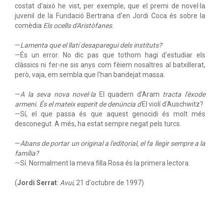
costat d'això he vist, per exemple, que el premi de novel·la
juvenil de la Fundació Bertrana d'en Jordi Coca és sobre la
comèdia
Els ocells d'Aristòfanes
.
—
Lamenta que el llatí desaparegui dels instituts?
—És un error. No dic pas que tothom hagi d'estudiar els
clàssics ni fer-ne sis anys com fèiem nosaltres al batxillerat,
però, vaja, em sembla que l'han bandejat massa.
—
A la seva nova novel·la
El quadern d'Aram
tracta l'èxode
armeni. És el mateix esperit de denúncia d'
El violí d'Auschwitz?
—Sí, el que passa és que aquest genocidi és molt més
desconegut. A més, ha estat sempre negat pels turcs.
—
Abans de portar un original a l'editorial, el fa llegir sempre a la
família?
—Sí. Normalment la meva filla Rosa és la primera lectora.
(
Jordi Serrat
:
Avui
, 21 d'octubre de 1997)