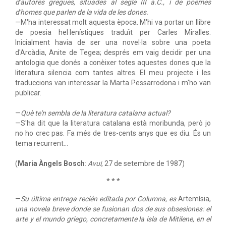
d'autores gregues, situades al segle III a.C., i de poemes
d'homes que parlen de la vida de les dones.
—M'ha interessat molt aquesta època. M'hi va portar un llibre
de poesia hel·lenístiques traduït per Carles Miralles.
Inicialment havia de ser una novel·la sobre una poeta
d'Arcàdia, Anite de Tegea; després em vaig decidir per una
antologia que donés a conèixer totes aquestes dones que la
literatura silencia com tantes altres. El meu projecte i les
traduccions van interessar la Marta Pessarrodona i m'ho van
publicar.
—
Què te'n sembla de la literatura catalana actual?
—S'ha dit que la literatura catalana està moribunda, però jo
no ho crec pas. Fa més de tres-cents anys que es diu. És un
tema recurrent...
(
Maria Àngels Bosch
:
Avui
, 27 de setembre de 1987)
* * *
—
Su última entrega recién editada por Columna, es
Artemísia,
una novela breve donde se fusionan dos de sus obsesiones: el
arte y el mundo griego, concretamente la isla de Mitilene, en el