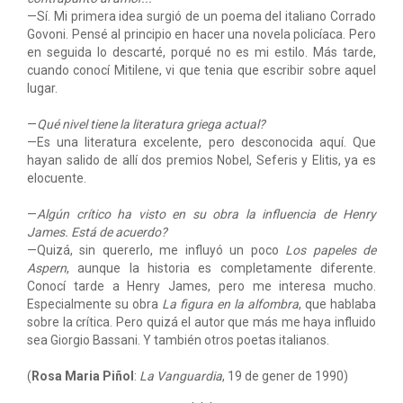
—Sí. Mi primera idea surgió de un poema del italiano Corrado
Govoni. Pensé al principio en hacer una novela policíaca. Pero
en seguida lo descarté, porqué no es mi estilo. Más tarde,
cuando conocí Mitilene, vi que tenia que escribir sobre aquel
lugar.
—
Qué nivel tiene la literatura griega actual?
—Es una literatura excelente, pero desconocida aquí. Que
hayan salido de allí dos premios Nobel, Seferis y Elitis, ya es
elocuente.
—
Algún crítico ha visto en su obra la influencia de Henry
James. Está de acuerdo?
—Quizá, sin quererlo, me influyó un poco
Los papeles de
Aspern
, aunque la historia es completamente diferente.
Conocí tarde a Henry James, pero me interesa mucho.
Especialmente su obra
La figura en la alfombra
, que hablaba
sobre la crítica. Pero quizá el autor que más me haya influido
sea Giorgio Bassani. Y también otros poetas italianos.
(
Rosa Maria Piñol
:
La Vanguardia
, 19 de gener de 1990)