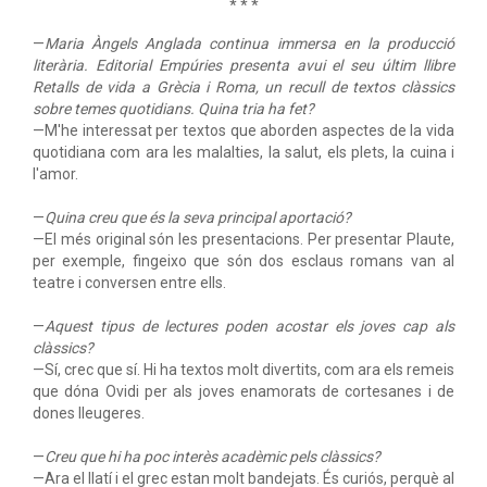
* * *
—
Maria Àngels Anglada continua immersa en la producció
literària. Editorial Empúries presenta avui el seu últim llibre
Retalls de vida a Grècia i Roma, un recull de textos clàssics
sobre temes quotidians. Quina tria ha fet?
—M'he interessat per textos que aborden aspectes de la vida
quotidiana com ara les malalties, la salut, els plets, la cuina i
l'amor.
—
Quina creu que és la seva principal aportació?
—El més original són les presentacions. Per presentar Plaute,
per exemple, fingeixo que són dos esclaus romans van al
teatre i conversen entre ells.
—
Aquest tipus de lectures poden acostar els joves cap als
clàssics?
—Sí, crec que sí. Hi ha textos molt divertits, com ara els remeis
que dóna Ovidi per als joves enamorats de cortesanes i de
dones lleugeres.
—
Creu que hi ha poc interès acadèmic pels clàssics?
—Ara el llatí i el grec estan molt bandejats. És curiós, perquè al