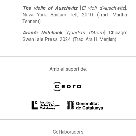
The violin of Auschwitz
[
El violí d'Auschwitz
].
Nova York: Bantam Tell, 2010. (Trad. Martha
Tennent)
Aram's Notebook
[
Quadern d'Aram
]. Chicago:
Swan Isle Press, 2024. (Trad. Ara H. Merjian)
Amb el suport de:
Col·laboradors