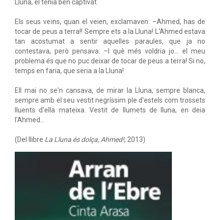
Lluna, el tenia ben captivat.
Els seus veïns, quan el veien, exclamaven: –Ahmed, has de
tocar de peus a terra!! Sempre ets a la Lluna! L'Ahmed estava
tan acostumat a sentir aquelles paraules, que ja no
contestava, però pensava: –I què més voldria jo... el meu
problema és que no puc deixar de tocar de peus a terra! Si no,
temps en faria, que seria a la Lluna!
Ell mai no se'n cansava, de mirar la Lluna, sempre blanca,
sempre amb el seu vestit negríssim ple d'estels com trossets
lluents d'ella mateixa. Vestit de llumets de lluna, en deia
l’Ahmed...
(Del llibre
La Lluna és dolça, Ahmed!
, 2013)