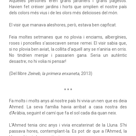
Aquelles persones eren grans jardiners i grans pagesos.
Havien fet créixer jardins i horts que omplien el nostre país
dels colors més vius i de les olors més delicioses del món.
El visir que manava aleshores, però, estava ben capficat.
Feia moltes setmanes que no plovia i enciams, albergínies,
roses i poncelles s’assecaven sense remei. El visir sabia que,
si no plovia ben aviat, la collita d'aquell any se n'aniria en orris.
No tindrien menjar i passarien gana. Seria un autèntic
desastre; no hi volia ni pensar!
(Del llibre
Zeineb, la primera enxaneta
, 2013)
* * *
Fa molts i molts anys al nostre país hi vivia un nen que es deia
Ahmed. La seva família havia arribat a casa nostra des
d'Aràbia, seguint el camí que fa el sol cada dia quan neix.
L'Ahmed tenia cinc anys i vivia encaterinat de la Lluna. S'hi
passava hores, contemplant-la. Es pot dir que a l'Ahmed, la