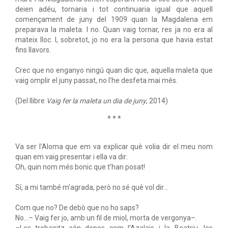
deien adéu, tornaria i tot continuaria igual que aquell
començament de juny del 1909 quan la Magdalena em
preparava la maleta. I no. Quan vaig tornar, res ja no era al
mateix lloc. I, sobretot, jo no era la persona que havia estat
fins llavors.
Crec que no enganyo ningú quan dic que, aquella maleta que
vaig omplir el juny passat, no l'he desfeta mai més.
(Del llibre
Vaig fer la maleta un dia de juny
, 2014)
* * *
Va ser l'Aloma que em va explicar què volia dir el meu nom
quan em vaig presentar i ella va dir:
Oh, quin nom més bonic que t’han posat!
Sí, a mi també m'agrada, però no sé què vol dir...
Com que no? De debò que no ho saps?
No...– Vaig fer jo, amb un fil de miol, morta de vergonya–.