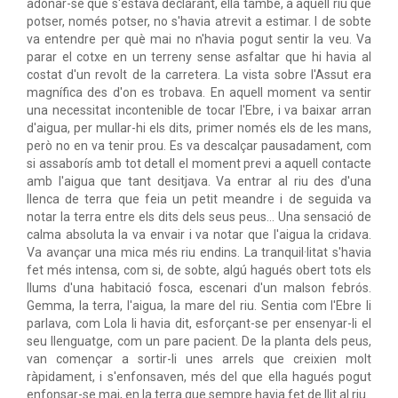
adonar-se que s'estava declarant, ella també, a aquell riu que
potser, només potser, no s'havia atrevit a estimar. I de sobte
va entendre per què mai no n'havia pogut sentir la veu. Va
parar el cotxe en un terreny sense asfaltar que hi havia al
costat d'un revolt de la carretera. La vista sobre l'Assut era
magnífica des d'on es trobava. En aquell moment va sentir
una necessitat incontenible de tocar l'Ebre, i va baixar arran
d'aigua, per mullar-hi els dits, primer només els de les mans,
però no en va tenir prou. Es va descalçar pausadament, com
si assaborís amb tot detall el moment previ a aquell contacte
amb l'aigua que tant desitjava. Va entrar al riu des d'una
llenca de terra que feia un petit meandre i de seguida va
notar la terra entre els dits dels seus peus... Una sensació de
calma absoluta la va envair i va notar que l'aigua la cridava.
Va avançar una mica més riu endins. La tranquil·litat s'havia
fet més intensa, com si, de sobte, algú hagués obert tots els
llums d'una habitació fosca, escenari d'un malson febrós.
Gemma, la terra, l'aigua, la mare del riu. Sentia com l'Ebre li
parlava, com Lola li havia dit, esforçant-se per ensenyar-li el
seu llenguatge, com un pare pacient. De la planta dels peus,
van començar a sortir-li unes arrels que creixien molt
ràpidament, i s'enfonsaven, més del que ella hagués pogut
enfonsar-se mai, en la terra que sempre havia fet de llit al riu.