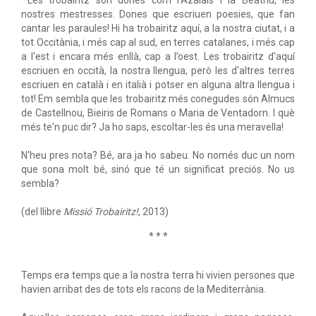
–Les trobairitz són dones com l'Azalais i la Beatriu, les
nostres mestresses. Dones que escriuen poesies, que fan
cantar les paraules! Hi ha trobairitz aquí, a la nostra ciutat, i a
tot Occitània, i més cap al sud, en terres catalanes, i més cap
a l'est i encara més enllà, cap a l’oest. Les trobairitz d'aquí
escriuen en occità, la nostra llengua, però les d'altres terres
escriuen en català i en italià i potser en alguna altra llengua i
tot! Em sembla que les trobairitz més conegudes són Almucs
de Castellnou, Bieiris de Romans o Maria de Ventadorn. I què
més te'n puc dir? Ja ho saps, escoltar-les és una meravella!
N'heu pres nota? Bé, ara ja ho sabeu. No només duc un nom
que sona molt bé, sinó que té un significat preciós. No us
sembla?
(del llibre
Missió Trobairitz!
, 2013)
* * *
Temps era temps que a la nostra terra hi vivien persones que
havien arribat des de tots els racons de la Mediterrània.