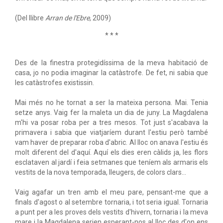
(Del llibre
Arran de l'Ebre
, 2009)
* * *
Des de la finestra protegidíssima de la meva habitació de
casa, jo no podia imaginar la catàstrofe. De fet, ni sabia que
les catàstrofes existissin.
Mai més no he tornat a ser la mateixa persona. Mai. Tenia
setze anys. Vaig fer la maleta un dia de juny. La Magdalena
m'hi va posar roba per a tres mesos. Tot just s'acabava la
primavera i sabia que viatjaríem durant l'estiu però també
vam haver de preparar roba d'abric. Al lloc on anava l'estiu és
molt diferent del d'aquí. Aquí els dies eren càlids ja, les flors
esclataven al jardí i feia setmanes que teníem als armaris els
vestits de la nova temporada, lleugers, de colors clars...
Vaig agafar un tren amb el meu pare, pensant-me que a
finals d'agost o al setembre tornaria, i tot seria igual. Tornaria
a punt per a les proves dels vestits d'hivern, tornaria i la meva
mare i la Magdalena serien esperant-nos al lloc des d'on ens