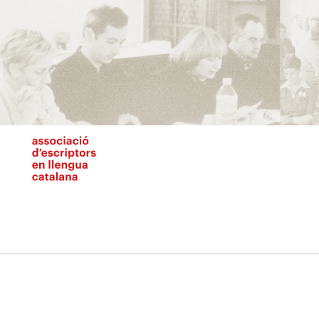
Vés
al
contingut
N
pr