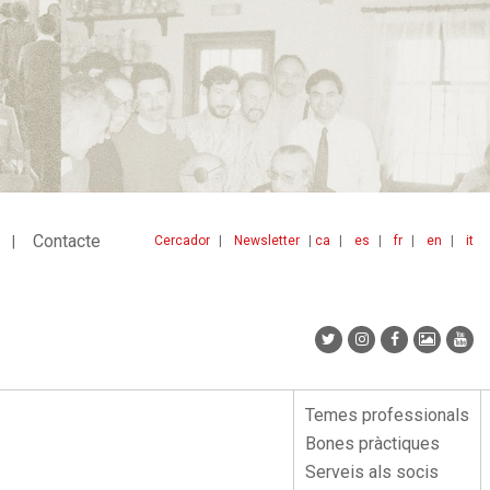
Contacte
Cercador
Newsletter
ca
es
fr
en
it
Menu
idiomes
top
Temes professionals
Menu
Bones pràctiques
lateral
Serveis als socis