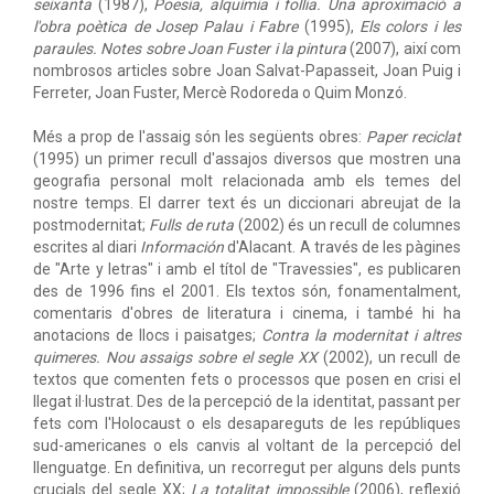
seixanta
(1987),
Poesia, alquímia i follia. Una aproximació a
l'obra poètica de Josep Palau i Fabre
(1995),
Els colors i les
paraules. Notes sobre Joan Fuster i la pintura
(2007), així com
nombrosos articles sobre Joan Salvat-Papasseit, Joan Puig i
Ferreter, Joan Fuster, Mercè Rodoreda o Quim Monzó.
Més a prop de l'assaig són les següents obres:
Paper reciclat
(1995) un primer recull d'assajos diversos que mostren una
geografia personal molt relacionada amb els temes del
nostre temps. El darrer text és un diccionari abreujat de la
postmodernitat;
Fulls de ruta
(2002) és un recull de columnes
escrites al diari
Información
d'Alacant. A través de les pàgines
de "Arte y letras" i amb el títol de "Travessies", es publicaren
des de 1996 fins el 2001. Els textos són, fonamentalment,
comentaris d'obres de literatura i cinema, i també hi ha
anotacions de llocs i paisatges;
Contra la modernitat i altres
quimeres. Nou assaigs sobre el segle XX
(2002), un recull de
textos que comenten fets o processos que posen en crisi el
llegat il·lustrat. Des de la percepció de la identitat, passant per
fets com l'Holocaust o els desapareguts de les repúbliques
sud-americanes o els canvis al voltant de la percepció del
llenguatge. En definitiva, un recorregut per alguns dels punts
crucials del segle XX;
La totalitat impossible
(2006), reflexió