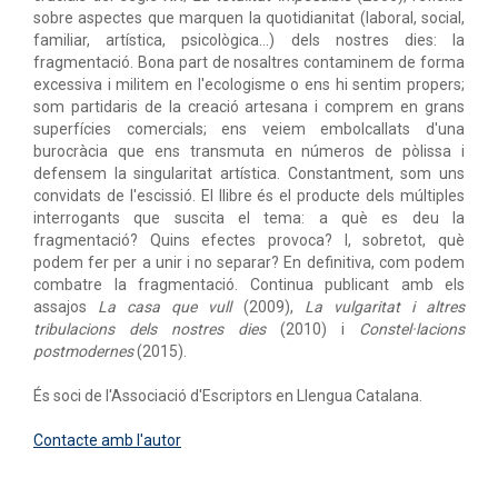
sobre aspectes que marquen la quotidianitat (laboral, social,
familiar, artística, psicològica...) dels nostres dies: la
fragmentació. Bona part de nosaltres contaminem de forma
excessiva i militem en l'ecologisme o ens hi sentim propers;
som partidaris de la creació artesana i comprem en grans
superfícies comercials; ens veiem embolcallats d'una
burocràcia que ens transmuta en números de pòlissa i
defensem la singularitat artística. Constantment, som uns
convidats de l'escissió. El llibre és el producte dels múltiples
interrogants que suscita el tema: a què es deu la
fragmentació? Quins efectes provoca? I, sobretot, què
podem fer per a unir i no separar? En definitiva, com podem
combatre la fragmentació. Continua publicant amb els
assajos
La casa que vull
(2009),
La vulgaritat i altres
tribulacions dels nostres dies
(2010) i
Constel·lacions
postmodernes
(2015).
És soci de l'Associació d'Escriptors en Llengua Catalana.
Contacte amb l'autor