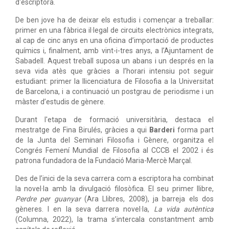
d'escriptora.
De ben jove ha de deixar els estudis i començar a treballar:
primer en una fàbrica il·legal de circuits electrònics integrats,
al cap de cinc anys en una oficina d’importació de productes
químics i, finalment, amb vint-i-tres anys, a l’Ajuntament de
Sabadell. Aquest treball suposa un abans i un després en la
seva vida atès que gràcies a l’horari intensiu pot seguir
estudiant: primer la llicenciatura de Filosofia a la Universitat
de Barcelona, i a continuació un postgrau de periodisme i un
màster d’estudis de gènere.
Durant l'etapa de formació universitària, destaca el
mestratge de Fina Birulés, gràcies a qui
Barderi
forma part
de la Junta del Seminari Filosofia i Gènere, organitza el
Congrés Femení Mundial de Filosofia al CCCB el 2002 i és
patrona fundadora de la Fundació Maria-Mercè Marçal.
Des de l’inici de la seva carrera com a escriptora ha combinat
la novel·la amb la divulgació filosòfica. El seu primer llibre,
Perdre per guanyar
(Ara Llibres, 2008), ja barreja els dos
gèneres. I en la seva darrera novel·la,
La vida autèntica
(Columna, 2022), la trama s’intercala constantment amb