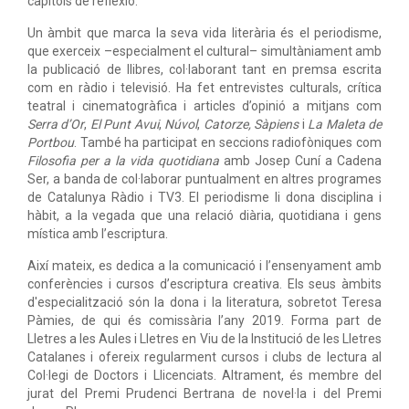
capítols de reflexió.
Un àmbit que marca la seva vida literària és el periodisme,
que exerceix –especialment el cultural– simultàniament amb
la publicació de llibres, col·laborant tant en premsa escrita
com en ràdio i televisió. Ha fet entrevistes culturals, crítica
teatral i cinematogràfica i articles d’opinió a mitjans com
Serra d’Or
,
El Punt Avui
,
Núvol
,
Catorze, Sàpiens
i
La Maleta de
Portbou
. També ha participat en seccions radiofòniques com
Filosofia per a la vida quotidiana
amb Josep Cuní a Cadena
Ser, a banda de col·laborar puntualment en altres programes
de Catalunya Ràdio i TV3. El periodisme li dona disciplina i
hàbit, a la vegada que una relació diària, quotidiana i gens
mística amb l’escriptura.
Així mateix, es dedica a la comunicació i l’ensenyament amb
conferències i cursos d’escriptura creativa. Els seus àmbits
d'especialització són la dona i la literatura, sobretot Teresa
Pàmies, de qui és comissària l’any 2019. Forma part de
Lletres a les Aules i Lletres en Viu de la Institució de les Lletres
Catalanes i ofereix regularment cursos i clubs de lectura al
Col·legi de Doctors i Llicenciats. Altrament, és membre del
jurat del Premi Prudenci Bertrana de novel·la i del Premi