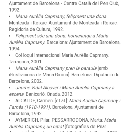
Ajuntament de Barcelona - Centre Català del Pen Club,
1992.
Maria Aurèlia Capmany, feliçment una dona
.
Montcada i Reixac: Ajuntament de Montcada i Reixac,
Regidoria de Cultura, 1992.
Feliçment sóc una dona: homenatge a Maria
Aurèlia Capmany.
Barcelona: Ajuntament de Barcelona,
1994.
Col·loqui Internacional Maria Aurèlia Capmany.
Tarragona, 2001.
Maria Aurèlia Capmany pren la paraula
[amb
il·lustracions de Maria Girona]. Barcelona: Diputació de
Barcelona, 2002.
Jaume Vidal Alcover i Maria Aurèlia Capmany a
escena
. Benicarló: Onada, 2012.
ALCALDE, Carmen; [et al.]:
Maria Aurèlia Capmany i
Farnés (1918-1991).
Barcelona: Ajuntament de
Barcelona, 1992.
AYMERICH, Pilar; PESSARRODONA, Marta:
Maria
Aurèlia Capmany, un retrat
[fotografies de Pilar