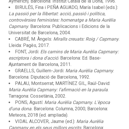
Aymerich]. Barcelona: Institut Català de la Dona, 1996.
BIRULÉS, Fina i PEÑA AGUADO, María Isabel (eds.):
La passió per la llibertat: acció, passió i política,
controvèrsies feministes: homenatge a Maria Aurèlia
Capmany
. Barcelona: Publicacions i Edicions de la
Universitat de Barcelona, 2004.
CABRÉ, M. Àngels:
Miralls creuats: Roig / Capmany
.
Lleida: Pagès, 2017.
FONT, Jordi:
Els camins de Maria Aurèlia Capmany:
escriptora i dona d'acció
. Barcelona: Ed. Base-
Ajuntament de Barcelona, 2011.
GRAELLS, Guillem-Jordi:
Maria Aurèlia Capmany
.
Barcelona: Diputació de Barcelona, 1992.
PALAU, Montserrat; MARTÍNEZ GIL, Raül-David:
Maria Aurèlia Capmany: l'afirmació en la paraula
.
Tarragona: Cossetània, 2002.
PONS, Agustí:
Maria Aurèlia Capmany. L'època
d'una dona.
Barcelona: Columna, 2000; Barcelona:
Meteora, 2018 (ed. ampliada).
VIDAL ALCOVER, Jaume (ed.):
Maria Aurèlia
Capmany en els seus millors escrits
. Barcelona: