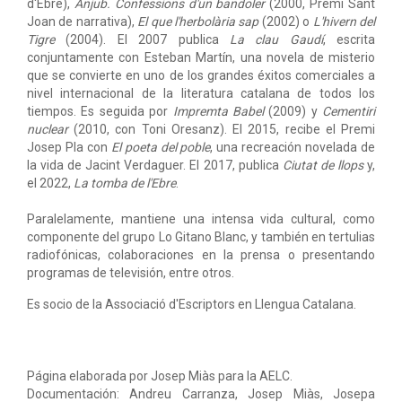
d'Ebre),
Anjub. Confessions d'un bandoler
(2000, Premi Sant
Joan de narrativa),
El que l'herbolària sap
(2002) o
L'hivern del
Tigre
(2004). El 2007 publica
La clau Gaudí
, escrita
conjuntamente con Esteban Martín, una novela de misterio
que se convierte en uno de los grandes éxitos comerciales a
nivel internacional de la literatura catalana de todos los
tiempos. Es seguida por
Impremta Babel
(2009) y
Cementiri
nuclear
(2010, con Toni Oresanz). El 2015, recibe el Premi
Josep Pla con
El poeta del poble
, una recreación novelada de
la vida de Jacint Verdaguer. El 2017, publica
Ciutat de llops
y,
el 2022,
La tomba de l'Ebre
.
Paralelamente, mantiene una intensa vida cultural, como
componente del grupo Lo Gitano Blanc, y también en tertulias
radiofónicas, colaboraciones en la prensa o presentando
programas de televisión, entre otros.
Es socio de la Associació d'Escriptors en Llengua Catalana.
Página elaborada por Josep Miàs para la AELC.
Documentación: Andreu Carranza, Josep Miàs, Josepa