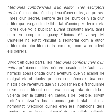
Memòries confidencials d'un editor. Tres escriptors
amics
és una obra lúcida, plena d'anècdotes, sorpreses
i més d'un secret, sempre des del punt de vista d'un
editor que va gaudir de llibertat d'acció per decidir els
llibres que volia publicar. Durant cinquanta anys, tants
com en compleix enguany Edicions 62, Josep M.
Castellet ha estat vinculat a l'editorial com a autor,
editor i director literari els primers, i com a president
els darrers.
Dividit en dues parts, les
Memòries confidencials d'un
editor
pròpiament dites són en paraules de l'autor «la
narració apassionada d'una aventura que va acabar bé
malgrat els obstacles polítics i econòmics». Una breu
història de l'aventura que va suposar en ple franquisme
crear una editorial que feia una aposta decidida i
valenta per la cultura en català, i del periple, sovint
tortuós i atzarós, fins a aconseguir l'estabilitat i la
normalitat. S'explica quines eren les intencions dels
fundadors i es fa una valoració dels resultats culturals