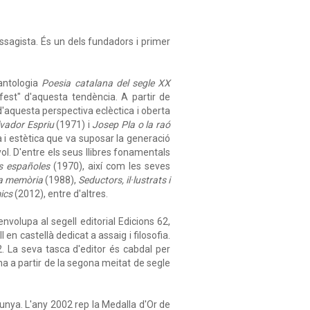
i assagista. És un dels fundadors i primer
'antologia
Poesia catalana del segle XX
fest" d'aquesta tendència. A partir de
 d'aquesta perspectiva eclèctica i oberta
lvador Espriu
(1971) i
Josep Pla o la raó
a i estètica que va suposar la generació
ol. D'entre els seus llibres fonamentals
s españoles
(1970), així com les seves
la memòria
(1988),
Seductors, il·lustrats i
ics
(2012), entre d'altres.
nvolupa al segell editorial Edicions 62,
en castellà dedicat a assaig i filosofia.
. La seva tasca d'editor és cabdal per
a a partir de la segona meitat de segle
lunya. L'any 2002 rep la Medalla d'Or de