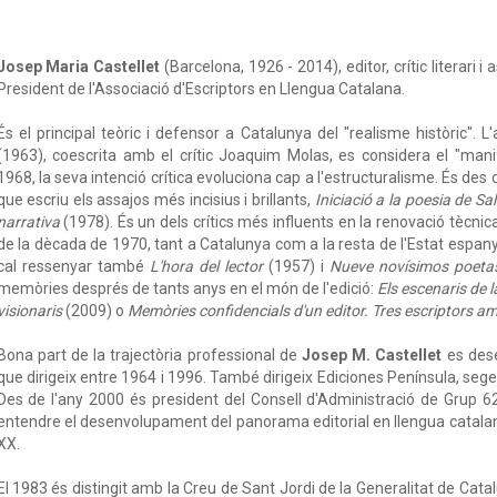
Josep Maria Castellet
(Barcelona, 1926 - 2014), editor, crític literari 
President de l'Associació d'Escriptors en Llengua Catalana.
És el principal teòric i defensor a Catalunya del "realisme històric". L
(1963), coescrita amb el crític Joaquim Molas, es considera el "mani
1968, la seva intenció crítica evoluciona cap a l'estructuralisme. És des
que escriu els assajos més incisius i brillants,
Iniciació a la poesia de Sa
narrativa
(1978). És un dels crítics més influents en la renovació tècnic
de la dècada de 1970, tant a Catalunya com a la resta de l'Estat espany
cal ressenyar també
L'hora del lector
(1957) i
Nueve novísimos poeta
memòries després de tants anys en el món de l'edició:
Els escenaris de 
visionaris
(2009) o
Memòries confidencials d'un editor. Tres escriptors am
Bona part de la trajectòria professional de
Josep M. Castellet
es dese
que dirigeix entre 1964 i 1996. També dirigeix Ediciones Península, segell 
Des de l'any 2000 és president del Consell d'Administració de Grup 62
entendre el desenvolupament del panorama editorial en llengua catalan
XX.
El 1983 és distingit amb la Creu de Sant Jordi de la Generalitat de Cata