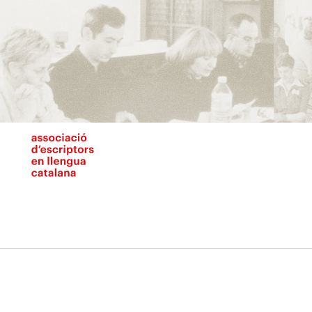
Vés
al
contingut
N
pr