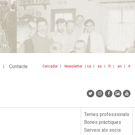
Contacte
Cercador
Newsletter
ca
es
fr
en
it
Menu
idiomes
top
Temes professionals
Menu
Bones pràctiques
lateral
Serveis als socis