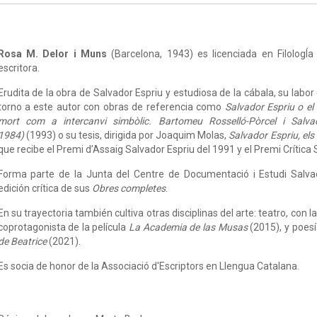
Rosa M. Delor i Muns
(Barcelona, 1943) es licenciada en FilologÍa C
escritora.
Erudita de la obra de Salvador Espriu y estudiosa de la cábala, su labo
torno a este autor con obras de referencia como
Salvador Espriu o el
mort com a intercanvi simbòlic. Bartomeu Rosselló-Pòrcel i Salvado
1984)
(1993) o su tesis, dirigida por Joaquim Molas,
Salvador Espriu, el
que recibe el Premi d’Assaig Salvador Espriu del 1991 y el Premi Crítica 
Forma parte de la Junta del Centre de Documentació i Estudi Salv
edición crítica de sus
Obres completes
.
En su trayectoria también cultiva otras disciplinas del arte: teatro, con l
coprotagonista de la película
La Academia de las Musas
(2015), y poesí
de Beatrice
(2021).
Es socia de honor de la Associació d'Escriptors en Llengua Catalana.