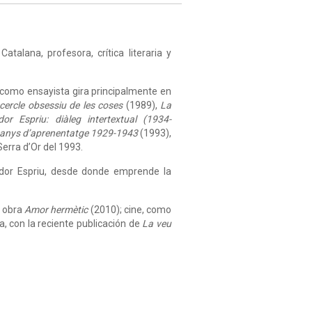
atalana, profesora, crítica literaria y
r como ensayista gira principalmente en
 cercle obsessiu de les coses
(1989),
La
r Espriu: diàleg intertextual (1934-
s anys d’aprenentatge 1929-1943
(1993),
Serra d’Or del 1993.
ador Espriu, desde donde emprende la
a obra
Amor hermètic
(2010); cine, como
a, con la reciente publicación de
La veu