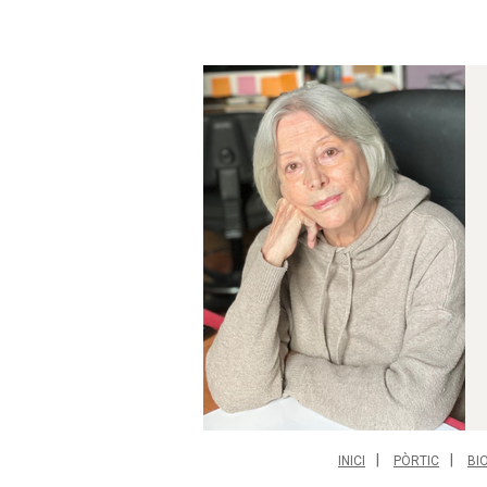
INICI
PÒRTIC
BI