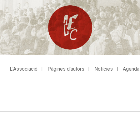
L'Associació
Pàgines d'autors
Notícies
Agenda
avegació
incipal