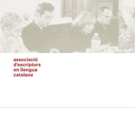
Vés
al
contingut
N
pr