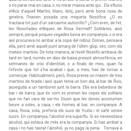
o no parar mai en casa, o no mirar massa amb qui… Els efluvis
etílics d'aquell Martini, blanc, dolç, però amb bona cosa de
ginebra, l'havien posada una miqueta filosòfica. ¿O es
tractava tot just d'un sarcasme autocrític? ¿Com eren, de fet,
les filosofades etíliques de Rosa Vermell? Solitàries, això
sempre; perquè poques vegades bevia en companyia, o si era
així procurava no arribar a la copa del ridícul. Dolces, pensava
ella, però amb aquell punt amarg de l'últim glop, sec, com els
mateix martinis. De tota manera, al nivell filosòfic arribava de
tard en tard, només en dies de baixa pressió atmosfèrica, en
setmanes de crisi d'identitat, o a finals de mes, quan fa
l'efecte que tot s'ha acabat i que, a més, has de tornar a
començar. Habitualment, però, Rosa prenia un màxim de tres
martinis de tirada i això quan tenia un bon dia, al bar de Rico,
asseguda a un tamboret junt la barra. Ella era bebedora de
bar i de barra, que és com es prenen les copes els solitaris
que no fan cara de ser-ho. Diuen que les dones acostumen
beure a soles, a casa, i els homes al bar, en companyia. A
casa, Rosa, sola, preferia els sucs de fruita i el cafè sense
sucre. En companyia, l'alcohol era superflu. Si es necessitava
alcohol, qui estava de més era la companyia. Si has arribat a
casa i no has tastat l'alcohol, ja no paga la pena… Tornava a