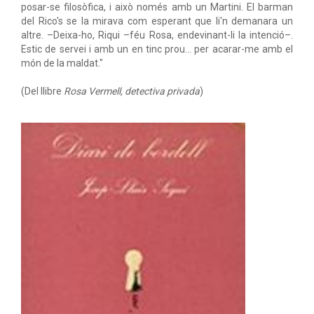
posar-se filosòfica, i això només amb un Martini. El barman
del Rico's se la mirava com esperant que li'n demanara un
altre. –Deixa-ho, Riqui –féu Rosa, endevinant-li la intenció–.
Estic de servei i amb un en tinc prou… per acarar-me amb el
món de la maldat."
(Del llibre
Rosa Vermell, detectiva privada
)