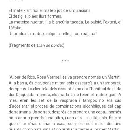
El mateix artifici, el mateix joc de simulacions.
El desig, el plaer, llurs formes.
La mateixa nuditat, i la blancúria tacada. La pulsió, l'èxtasi, el
fàºstic.
Reproduir la mateixa còpula, rellegir una pàgina."
(Fragments de
Diari de bordell
)
* * *
"Al bar de Rico, Rosa Vermell es va prendre només un Martini.
A la barra, és clar, sense ni tan sols asseure's a un tamboret,
dempeus. La clientela dels dissabtes no era l'habitual de cada
dia. D'aquesta manera, els martinis no feien el mateix gust. A
més, eren les set de la vesprada i tampoc no era cas
d'accelerar el procés de combinacions alcohòliques del cap
de setmana. Ja se sap, després de prendre una copa… només
pots anar a prendre una altra, i una altra… i al llit, sola. És clar
que si te n'has d'anar a casa, sola, és molt millor dur uns
quants combinats dins. O no arribar a tastar el primer Martini,