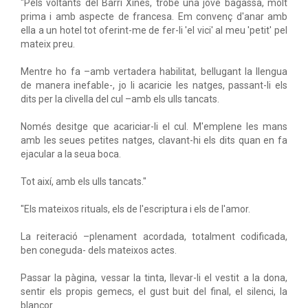
"Pels voltants del Barri Xinès, trobe una jove bagassa, molt
prima i amb aspecte de francesa. Em convenç d'anar amb
ella a un hotel tot oferint-me de fer-li 'el vici' al meu 'petit' pel
mateix preu.
Mentre ho fa –amb vertadera habilitat, bellugant la llengua
de manera inefable-, jo li acaricie les natges, passant-li els
dits per la clivella del cul –amb els ulls tancats.
Només desitge que acariciar-li el cul. M'emplene les mans
amb les seues petites natges, clavant-hi els dits quan en fa
ejacular a la seua boca.
Tot així, amb els ulls tancats."
"Els mateixos rituals, els de l'escriptura i els de l'amor.
La reiteració –plenament acordada, totalment codificada,
ben coneguda- dels mateixos actes.
Passar la pàgina, vessar la tinta, llevar-li el vestit a la dona,
sentir els propis gemecs, el gust buit del final, el silenci, la
blancor.