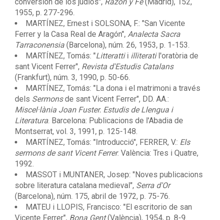
conversión de los judíos",
Razón y Fe
(Madrid), 152,
1955, p. 277-296.
MARTÍNEZ, Ernest i SOLSONA, F.: "San Vicente
Ferrer y la Casa Real de Aragón",
Analecta Sacra
Tarraconensia
(Barcelona), núm. 26, 1953, p. 1-153.
MARTÍNEZ, Tomás: "
Litteratti
i
illiterati
l'oratòria de
sant Vicent Ferrer",
Revista d'Estudis Catalans
(Frankfurt), núm. 3, 1990, p. 50-66.
MARTÍNEZ, Tomás: "La dona i el matrimoni a través
dels
Sermons
de sant Vicent Ferrer", DD. AA.:
Miscel·lània Joan Fuster. Estudis de Llengua i
Literatura
. Barcelona: Publicacions de l'Abadia de
Montserrat, vol. 3, 1991, p. 125-148.
MARTÍNEZ, Tomás: "Introducció", FERRER, V.:
Els
sermons de sant Vicent Ferrer
. València: Tres i Quatre,
1992.
MASSOT i MUNTANER, Josep: "Noves publicacions
sobre literatura catalana medieval",
Serra d'Or
(Barcelona), núm. 175, abril de 1972, p. 75-76.
MATEU i LLOPIS, Francisco: "El escritorio de san
Vicente Ferrer",
Bona Gent
(València), 1954, p. 8-9.