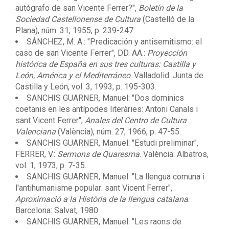
autógrafo de san Vicente Ferrer?",
Boletín de la
Sociedad Castellonense de Cultura
(Castelló de la
Plana), núm. 31, 1955, p. 239-247.
SÁNCHEZ, M. A.: "Predicación y antisemitismo: el
caso de san Vicente Ferrer", DD. AA.:
Proyección
histórica de España en sus tres culturas: Castilla y
León, América y el Mediterráneo
. Valladolid: Junta de
Castilla y León, vol. 3, 1993, p. 195-303.
SANCHIS GUARNER, Manuel: "Dos dominics
coetanis en les antípodes literàries: Antoni Canals i
sant Vicent Ferrer",
Anales del Centro de Cultura
Valenciana
(València), núm. 27, 1966, p. 47-55.
SANCHIS GUARNER, Manuel: "Estudi preliminar",
FERRER, V.:
Sermons de Quaresma
. València: Albatros,
vol. 1, 1973, p. 7-35.
SANCHIS GUARNER, Manuel: "La llengua comuna i
l'antihumanisme popular: sant Vicent Ferrer",
Aproximació a la Història de la llengua catalana
.
Barcelona: Salvat, 1980.
SANCHIS GUARNER, Manuel: "Les raons de