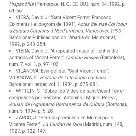
Hispanófila
(Pembroke, N. C., EE. UU.), núm. 34, 1992, p.
61-66.
VIERA, David J.: "Sant Vicent Ferrer, Francesc
Eiximenis i el pogrom de 1391",
Actes del sisè Col·loqui
d'Estudis Catalans a Nord-amèrica. Vancouver, 1990
.
Barcelona: Publicacions de l'Abadia de Montserrat,
1992, p. 243-254.
VIERA, David J.: "A repeated image of light in the
sermons of Vicent Ferrer",
Catalan Review
(Barcelona),
núm. 7, vol. 1, p. 97-102.
VILANOVA, Evangelista: "Sant Vicent Ferrer",
VILANOVA, E.:
Història de la teologia cristiana
.
Barcelona: Herder, vol. 1, 1984, p. 675-681.
WITTLIN, C.: "Sobre les Vides de sant Vicent Ferrer
compilades per Ranzano, Antonino i Miquel Peres",
Anuari de l'Agrupació Borrianenca de Cultura
(Borriana),
núm. 5, 1994, p. 5-28.
ZARCO, J.: "Sermón predicado en Murcia por s.
Vicente Ferrer",
La Ciudad de Dios
(Madrid), núm. 148,
1927, p. 122-147.