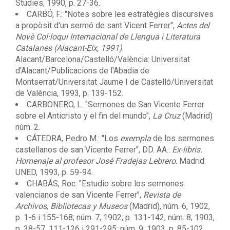
Studies, 1990, p. 27-36.
CARBÓ, F.: "Notes sobre les estratègies discursives
a propòsit d'un sermó de sant Vicent Ferrer",
Actes del
Novè Col·loqui Internacional de Llengua i Literatura
Catalanes (Alacant-Elx, 1991)
.
Alacant/Barcelona/Castelló/València: Universitat
d'Alacant/Publicacions de l'Abadia de
Montserrat/Universitat Jaume I de Castelló/Universitat
de València, 1993, p. 139-152.
CARBONERO, L. "Sermones de San Vicente Ferrer
sobre el Anticristo y el fin del mundo",
La Cruz
(Madrid)
núm. 2.
CÁTEDRA, Pedro M.: "Los
exempla
de los sermones
castellanos de san Vicente Ferrer", DD. AA.:
Ex-libris.
Homenaje al profesor José Fradejas Lebrero
. Madrid:
UNED, 1993, p. 59-94.
CHABÀS, Roc: "Estudio sobre los sermones
valencianos de san Vicente Ferrer",
Revista de
Archivos, Bibliotecas y Museos
(Madrid), núm. 6, 1902,
p. 1-6 i 155-168; núm. 7, 1902, p. 131-142; núm. 8, 1903,
p. 38-57, 111-126 i 291-295; núm. 9, 1903, p. 85-102.