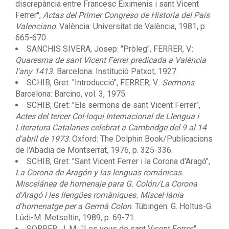
discrepància entre Francesc Eiximenis i sant Vicent
Ferrer",
Actas del Primer Congreso de Historia del País
Valenciano
. València: Universitat de València, 1981, p.
665-670.
SANCHIS SIVERA, Josep: "Pròleg", FERRER, V.:
Quaresma de sant Vicent Ferrer predicada a València
l'any 1413.
Barcelona: Institució Patxot, 1927.
SCHIB, Gret: "Introducció", FERRER, V.:
Sermons
.
Barcelona: Barcino, vol. 3, 1975.
SCHIB, Gret: "Els sermons de sant Vicent Ferrer",
Actes del tercer Col·loqui Internacional de Llengua i
Literatura Catalanes celebrat a Cambridge del 9 al 14
d'abril de 1973
. Oxford: The Dolphin Book/Publicacions
de l'Abadia de Montserrat, 1976, p. 325-336.
SCHIB, Gret: "Sant Vicent Ferrer i la Corona d'Aragó",
La Corona de Aragón y las lenguas románicas.
Miscelánea de homenaje para G. Colón/La Corona
d'Aragó i les llengües romàniques. Miscel·lània
d'homenatge per a Germà Colon
. Tübingen: G. Holtus-G.
Lüdi-M. Metseltin, 1989, p. 69-71.
SOBRER, J. M.: "Les veus de sant Vicent Ferrer",