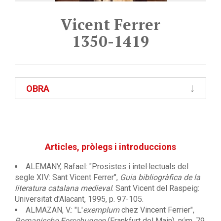
Vicent Ferrer
1350-1419
OBRA
Articles, pròlegs i introduccions
ALEMANY, Rafael: "Prosistes i intel·lectuals del
segle XIV: Sant Vicent Ferrer",
Guia bibliogràfica de la
literatura catalana medieval
. Sant Vicent del Raspeig:
Universitat d'Alacant, 1995, p. 97-105.
ALMAZAN, V.: "L'
exemplum
chez Vincent Ferrier",
Romanische Forschungen
(Frankfurt del Main), núm. 79,