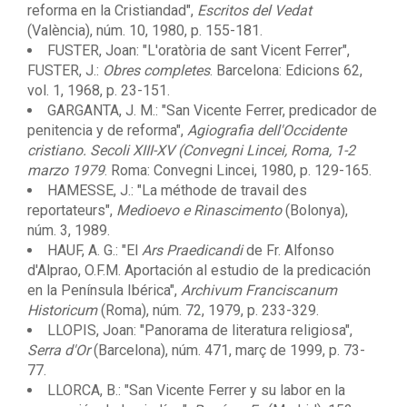
reforma en la Cristiandad",
Escritos del Vedat
(València), núm. 10, 1980, p. 155-181.
FUSTER, Joan: "L'oratòria de sant Vicent Ferrer",
FUSTER, J.:
Obres completes
. Barcelona: Edicions 62,
vol. 1, 1968, p. 23-151.
GARGANTA, J. M.: "San Vicente Ferrer, predicador de
penitencia y de reforma",
Agiografia dell'Occidente
cristiano. Secoli XIII-XV (Convegni Lincei, Roma, 1-2
marzo 1979
. Roma: Convegni Lincei, 1980, p. 129-165.
HAMESSE, J.: "La méthode de travail des
reportateurs",
Medioevo e Rinascimento
(Bolonya),
núm. 3, 1989.
HAUF, A. G.: "El
Ars Praedicandi
de Fr. Alfonso
d'Alprao, O.F.M. Aportación al estudio de la predicación
en la Península Ibérica",
Archivum Franciscanum
Historicum
(Roma), núm. 72, 1979, p. 233-329.
LLOPIS, Joan: "Panorama de literatura religiosa",
Serra d'Or
(Barcelona), núm. 471, març de 1999, p. 73-
77.
LLORCA, B.: "San Vicente Ferrer y su labor en la