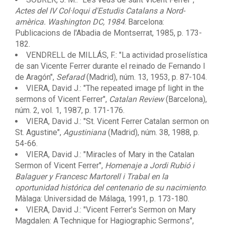
Actes del IV Col·loqui d'Estudis Catalans a Nord-
amèrica. Washington DC, 1984
. Barcelona:
Publicacions de l'Abadia de Montserrat, 1985, p. 173-
182.
VENDRELL de MILLÁS, F.: "La actividad proselística
de san Vicente Ferrer durante el reinado de Fernando I
de Aragón",
Sefarad
(Madrid), núm. 13, 1953, p. 87-104.
VIERA, David J.: "The repeated image pf light in the
sermons of Vicent Ferrer",
Catalan Review
(Barcelona),
núm. 2, vol. 1, 1987, p. 171-176.
VIERA, David J.: "St. Vicent Ferrer Catalan sermon on
St. Agustine",
Agustiniana
(Madrid), núm. 38, 1988, p.
54-66.
VIERA, David J.: "Miracles of Mary in the Catalan
Sermon of Vicent Ferrer",
Homenaje a Jordi Rubió i
Balaguer y Francesc Martorell i Trabal en la
oportunidad histórica del centenario de su nacimiento
.
Màlaga: Universidad de Málaga, 1991, p. 173-180.
VIERA, David J.: "Vicent Ferrer's Sermon on Mary
Magdalen: A Technique for Hagiographic Sermons",