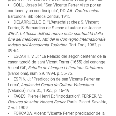
COLL, Josep M.: "San Vicente Ferrer visto por un
coetáneo y un condiscípulo", DD. AA.:
Conferencias
.
Barcelona: Biblioteca Central, 1915.
DELARRUELLE, E.: "L'Antéchrist chez S. Vincent
Ferrier, S. Bernardino de Sienne et autour de Jeanne
d'Arc",
L'Attessa dell'età nuova nella spiritualità della
fine del medioevo. Atti del III Convegno Internazionale
indetto dell'Accademia Tudertina
. Torí: Todi, 1962, p.
39-64.
ESCARTÍ, V. J.: "La Relació del segon centenar de la
canonització de sant Vicent Ferrer (1655) del canonge
Vicent Gil",
Estudis de Llengua i Literatura Catalanes
(Barcelona), núm. 29, 1994, p. 55-75.
ESPÍN, J.: "Predicación de san Vicente Ferrer en
Lorca",
Anales del Centro de Cultura Valenciana
(València), núm. 35, 1955, p. 16-19.
FAGES, Pierre-Henri D.: "Introduction", FERRER, V.:
Oeuvres de saint Vincent Ferrier
. París: Picard-Savaéte,
2 vol. 1909.
FORCADA, Vicent: "Vicente Ferrer, predicador de la