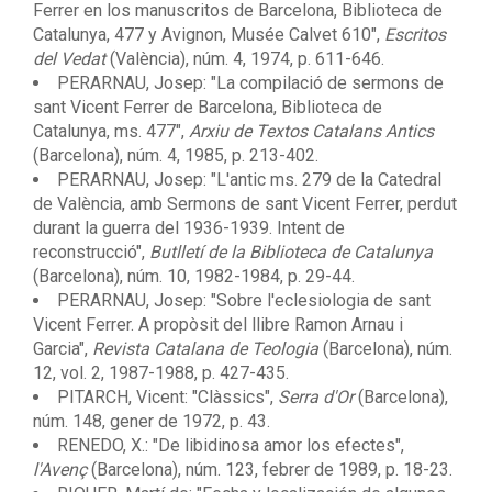
Ferrer en los manuscritos de Barcelona, Biblioteca de
Catalunya, 477 y Avignon, Musée Calvet 610",
Escritos
del Vedat
(València), núm. 4, 1974, p. 611-646.
PERARNAU, Josep: "La compilació de sermons de
sant Vicent Ferrer de Barcelona, Biblioteca de
Catalunya, ms. 477",
Arxiu de Textos Catalans Antics
(Barcelona), núm. 4, 1985, p. 213-402.
PERARNAU, Josep: "L'antic ms. 279 de la Catedral
de València, amb Sermons de sant Vicent Ferrer, perdut
durant la guerra del 1936-1939. Intent de
reconstrucció",
Butlletí de la Biblioteca de Catalunya
(Barcelona), núm. 10, 1982-1984, p. 29-44.
PERARNAU, Josep: "Sobre l'eclesiologia de sant
Vicent Ferrer. A propòsit del llibre Ramon Arnau i
Garcia",
Revista Catalana de Teologia
(Barcelona), núm.
12, vol. 2, 1987-1988, p. 427-435.
PITARCH, Vicent: "Clàssics",
Serra d'Or
(Barcelona),
núm. 148, gener de 1972, p. 43.
RENEDO, X.: "De libidinosa amor los efectes",
l'Avenç
(Barcelona), núm. 123, febrer de 1989, p. 18-23.