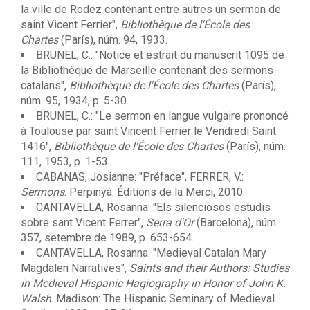
la ville de Rodez contenant entre autres un sermon de
saint Vicent Ferrier",
Bibliothèque de l'École des
Chartes
(París), núm. 94, 1933.
BRUNEL, C.: "Notice et estrait du manuscrit 1095 de
la Bibliothèque de Marseille contenant des sermons
catalans",
Bibliothèque de l'École des Chartes
(París),
núm. 95, 1934, p. 5-30.
BRUNEL, C.: "Le sermon en langue vulgaire prononcé
à Toulouse par saint Vincent Ferrier le Vendredi Saint
1416",
Bibliothèque de l'École des Chartes
(París), núm.
111, 1953, p. 1-53.
CABANAS, Josianne: "Préface", FERRER, V.:
Sermons
. Perpinyà: Éditions de la Merci, 2010.
CANTAVELLA, Rosanna: "Els silenciosos estudis
sobre sant Vicent Ferrer",
Serra d'Or
(Barcelona), núm.
357, setembre de 1989, p. 653-654.
CANTAVELLA, Rosanna: "Medieval Catalan Mary
Magdalen Narratives",
Saints and their Authors: Studies
in Medieval Hispanic Hagiography in Honor of John K.
Walsh
. Madison: The Hispanic Seminary of Medieval