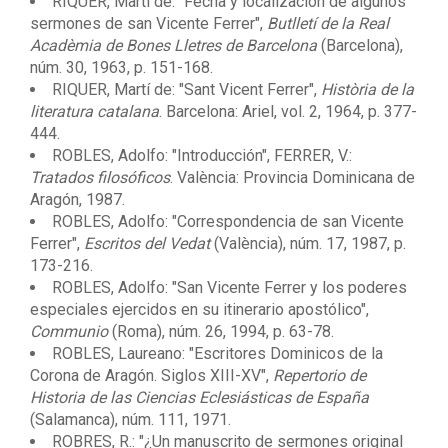
RIQUER, Martí de: "Fecha y localización de algunos
sermones de san Vicente Ferrer",
Butlletí de la Real
Acadèmia de Bones Lletres de Barcelona
(Barcelona),
núm. 30, 1963, p. 151-168.
RIQUER, Martí de: "Sant Vicent Ferrer",
Història de la
literatura catalana
. Barcelona: Ariel, vol. 2, 1964, p. 377-
444.
ROBLES, Adolfo: "Introducción", FERRER, V.:
Tratados filosóficos
. València: Provincia Dominicana de
Aragón, 1987.
ROBLES, Adolfo: "Correspondencia de san Vicente
Ferrer",
Escritos del Vedat
(València), núm. 17, 1987, p.
173-216.
ROBLES, Adolfo: "San Vicente Ferrer y los poderes
especiales ejercidos en su itinerario apostólico",
Communio
(Roma), núm. 26, 1994, p. 63-78.
ROBLES, Laureano: "Escritores Dominicos de la
Corona de Aragón. Siglos XIII-XV",
Repertorio de
Historia de las Ciencias Eclesiásticas de España
(Salamanca), núm. 111, 1971.
ROBRES, R.: "¿Un manuscrito de sermones original