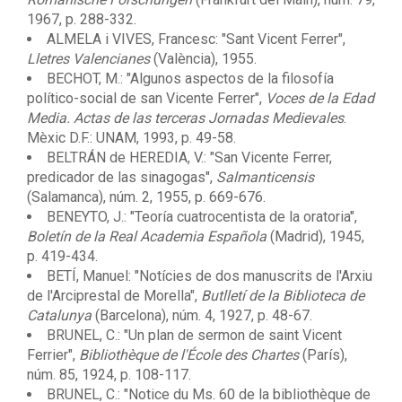
1967, p. 288-332.
ALMELA i VIVES, Francesc: "Sant Vicent Ferrer",
Lletres Valencianes
(València), 1955.
BECHOT, M.: "Algunos aspectos de la filosofía
político-social de san Vicente Ferrer",
Voces de la Edad
Media. Actas de las terceras Jornadas Medievales
.
Mèxic D.F.: UNAM, 1993, p. 49-58.
BELTRÁN de HEREDIA, V.: "San Vicente Ferrer,
predicador de las sinagogas",
Salmanticensis
(Salamanca), núm. 2, 1955, p. 669-676.
BENEYTO, J.: "Teoría cuatrocentista de la oratoria",
Boletín de la Real Academia Española
(Madrid), 1945,
p. 419-434.
BETÍ, Manuel: "Notícies de dos manuscrits de l'Arxiu
de l'Arciprestal de Morella",
Butlletí de la Biblioteca de
Catalunya
(Barcelona), núm. 4, 1927, p. 48-67.
BRUNEL, C.: "Un plan de sermon de saint Vicent
Ferrier",
Bibliothèque de l'École des Chartes
(París),
núm. 85, 1924, p. 108-117.
BRUNEL, C.: "Notice du Ms. 60 de la bibliothèque de