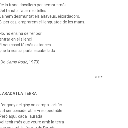
De la trona davallem per sempre més.
Del faristol facem estelles.
Ja hem desmuntat els altaveus, eixordadors.
Si per cas, emprarem el llenguatge de les mans.
No, no ens ha de fer por
entrar en el silenci.
El seu casal té més estances
que la nostra parla escabellada.
(De
Camp Rodó
, 1973)
* * *
L'ARADA I LA TERRA
L'engany del giny on campa l'artifici
pot ser considerable –i respectable.
Però aquí, cada llaurada
vol tenir més que veure amb la terra
que no amb la forma de l’arada.