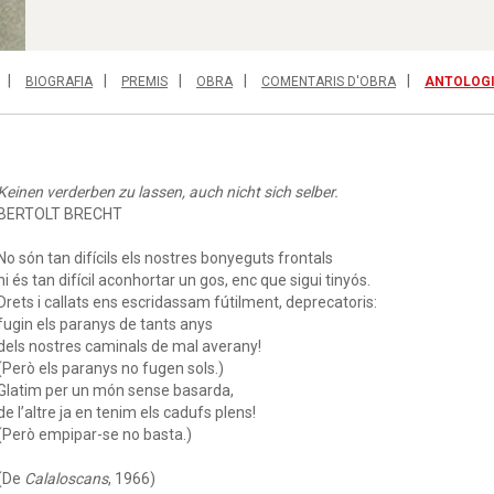
BIOGRAFIA
PREMIS
OBRA
COMENTARIS D'OBRA
ANTOLOG
Keinen verderben zu lassen, auch nicht sich selber.
BERTOLT BRECHT
No són tan difícils els nostres bonyeguts frontals
ni és tan difícil aconhortar un gos, enc que sigui tinyós.
Drets i callats ens escridassam fútilment, deprecatoris:
fugin els paranys de tants anys
dels nostres caminals de mal averany!
(Però els paranys no fugen sols.)
Glatim per un món sense basarda,
de l’altre ja en tenim els cadufs plens!
(Però empipar-se no basta.)
(De
Calaloscans
, 1966)