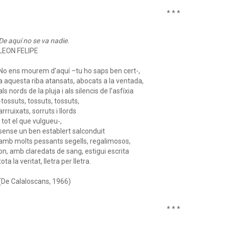
* * *
De aquí no se va nadie.
LEON FELIPE
No ens mourem d’aquí –tu ho saps ben cert-,
a aquesta riba atansats, abocats a la ventada,
als nords de la pluja i als silencis de l’asfíxia
-tossuts, tossuts, tossuts,
arrruixats, sorruts i llords
i tot el que vulgueu-,
sense un ben establert salconduit
amb molts pessants segells, regalimosos,
on, amb claredats de sang, estigui escrita
tota la veritat, lletra per lletra.
(De Calaloscans, 1966)
* * *