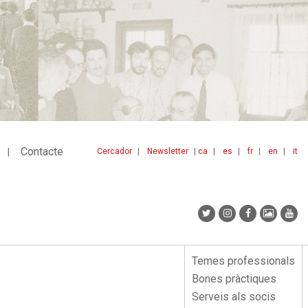
Contacte
Cercador
Newsletter
ca
es
fr
en
it
Menu
idiomes
top
Temes professionals
Menu
Bones pràctiques
lateral
Serveis als socis