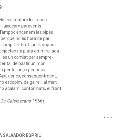
9
No ens rentam les mans
ni aixecam paravents.
Tampoc encenem les pipes
(perquè no és hora de pau
ni prop fer-hi). Clar i llampant:
dejectam la plata emmirallada
-i és un comiat per sempre-
per tal de bastir un món
tu per tu, peça per peça.
Així, doncs, conseqüentment,
no escopim, de gairell, al mar;
no acalam, conformats, el front.
(De
Calaloscans
, 1966)
* * *
A SALVADOR ESPRIU