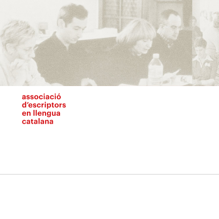
Vés
al
contingut
N
pr