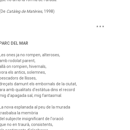
(De
Catàleg de Matèries
, 1998)
* * *
PARC DEL MAR
Les ones ja no rompen, alteroses,
amb rodolat parent,
allà on rompien, hivernals,
vora els antics, solemnes,
pescadors de llisses,
dreçats damunt els embornals de la ciutat,
ara amb qualitats d'estàtua dins el record
mig d'apagada sal, mig fantasmal.
La nova esplanada al peu de la murada
trasbalsa la memòria
del subjecte insignificant de l'oració
que no en traurà, consistents,