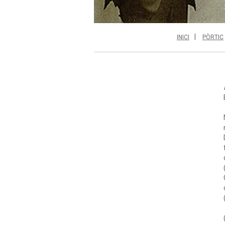
INICI
PÒRTIC