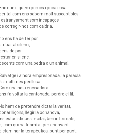
Enc que siguem porucs i poca cosa
per tal com ens sabem molt susceptibles
i estranyament som incapaços
de corregir-nos com caldria,
no ens ha de fer por
arribar al silenci,
gens de por
restar en silenci,
decents com una pedra o un animal.
Salvatge i alhora empresonada, la paraula
és molt més perillosa.
Com una noia encisadora
ens fa voltar la cantonada, perdre el fil.
No hem de pretendre dictar la veritat,
donar lliçons, llegir la bonanova,
les estadístiques recitar, ben informats,
o, com qui ha triomfat per endavant,
dictaminar la terapèutica, punt per punt.