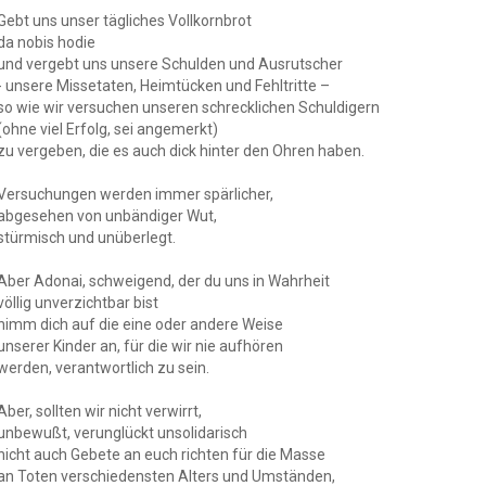
Gebt uns unser tägliches Vollkornbrot
da nobis hodie
und vergebt uns unsere Schulden und Ausrutscher
- unsere Missetaten, Heimtücken und Fehltritte –
so wie wir versuchen unseren schrecklichen Schuldigern
(ohne viel Erfolg, sei angemerkt)
zu vergeben, die es auch dick hinter den Ohren haben.
Versuchungen werden immer spärlicher,
abgesehen von unbändiger Wut,
stürmisch und unüberlegt.
Aber Adonai, schweigend, der du uns in Wahrheit
völlig unverzichtbar bist
nimm dich auf die eine oder andere Weise
unserer Kinder an, für die wir nie aufhören
werden, verantwortlich zu sein.
Aber, sollten wir nicht verwirrt,
unbewußt, verunglückt unsolidarisch
nicht auch Gebete an euch richten für die Masse
an Toten verschiedensten Alters und Umständen,