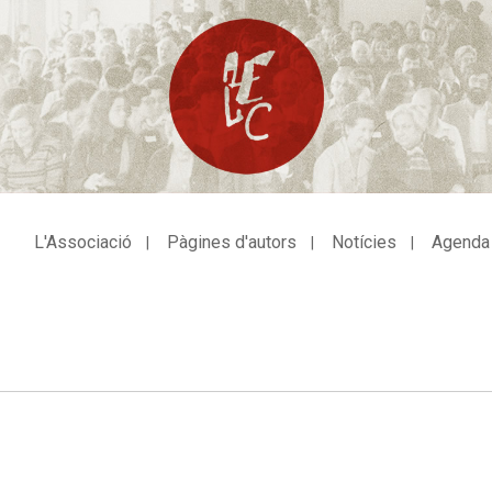
L'Associació
Pàgines d'autors
Notícies
Agenda
avegació
incipal