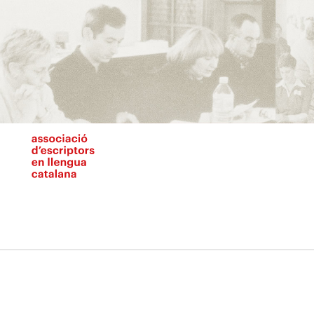
Vés
al
contingut
N
pr