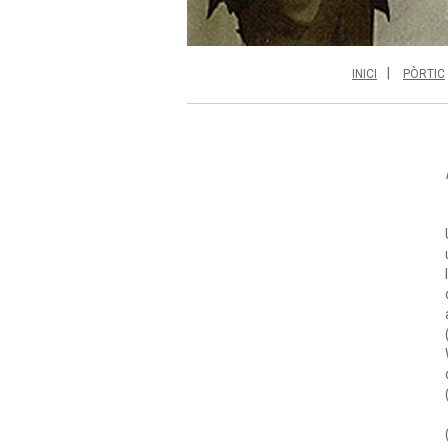
INICI
PÒRTIC