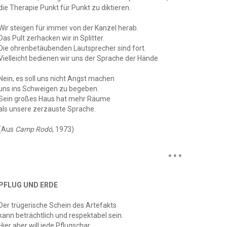
die Therapie Punkt für Punkt zu diktieren.
Wir steigen für immer von der Kanzel herab.
Das Pult zerhacken wir in Splitter.
Die ohrenbetäubenden Lautsprecher sind fort.
Vielleicht bedienen wir uns der Sprache der Hände.
Nein, es soll uns nicht Angst machen
uns ins Schweigen zu begeben.
Sein großes Haus hat mehr Räume
als unsere zerzauste Sprache.
(Aus
Camp Rodó
, 1973)
* * *
PFLUG UND ERDE
Der trügerische Schein des Artefakts
kann beträchtlich und respektabel sein.
Hier aber will jede Pflugschar