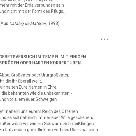
mehr mit der Erde verbunden sein
und nicht mit der Form des Pflugs.
(Aus
Catàleg de Matèries
, 1998)
* * *
GEBETSVERSUCH IM TEMPEL MIT EINIGEN
SPRÖDEN ODER HARTEN KORREKTUREN
Abba, Großvater oder Ururgroßvater,
Ihr, die ihr überall weilt,
wir halten Eure Namen in Ehre,
- die bekannten wie die unbekannten -
und vor allem euer Schweigen.
Wir nähern uns eurem Reich des Offenen
und es soll natürlich immer euer Wille geschehen,
außer wenn wir wie ein Schwarm Schmeißfliegen
zu Dutzenden ganz flink am Fett des Übels naschen.