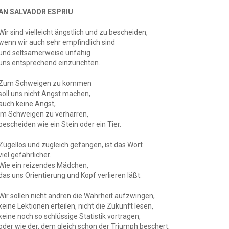
AN SALVADOR ESPRIU
Wir sind vielleicht ängstlich und zu bescheiden,
wenn wir auch sehr empfindlich sind
und seltsamerweise unfähig
uns entsprechend einzurichten.
Zum Schweigen zu kommen
soll uns nicht Angst machen,
auch keine Angst,
im Schweigen zu verharren,
bescheiden wie ein Stein oder ein Tier.
Zügellos und zugleich gefangen, ist das Wort
viel gefährlicher.
Wie ein reizendes Mädchen,
das uns Orientierung und Kopf verlieren läßt.
Wir sollen nicht andren die Wahrheit aufzwingen,
keine Lektionen erteilen, nicht die Zukunft lesen,
keine noch so schlüssige Statistik vortragen,
oder wie der, dem gleich schon der Triumph beschert,