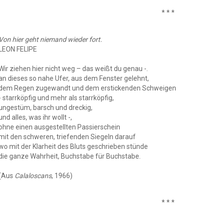
* * *
Von hier geht niemand wieder fort.
LEON FELIPE
Wir ziehen hier nicht weg – das weißt du genau -.
an dieses so nahe Ufer, aus dem Fenster gelehnt,
dem Regen zugewandt und dem erstickenden Schweigen
- starrköpfig und mehr als starrköpfig,
ungestüm, barsch und dreckig,
und alles, was ihr wollt -,
ohne einen ausgestellten Passierschein
mit den schweren, triefenden Siegeln darauf
wo mit der Klarheit des Bluts geschrieben stünde
die ganze Wahrheit, Buchstabe für Buchstabe.
(Aus
Calaloscans
, 1966)
* * *