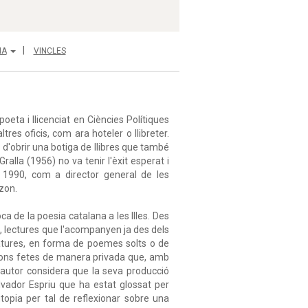
IA
VINCLES
eta i llicenciat en Ciències Polítiques
res oficis, com ara hoteler o llibreter.
 d'obrir una botiga de llibres que també
Gralla (1956) no va tenir l'èxit esperat i
ny 1990, com a director general de les
zon.
 de la poesia catalana a les Illes. Des
el, lectures que l'acompanyen ja des dels
ovatures, en forma de poemes solts o de
ions fetes de manera privada que, amb
x autor considera que la seva producció
lvador Espriu que ha estat glossat per
opia per tal de reflexionar sobre una