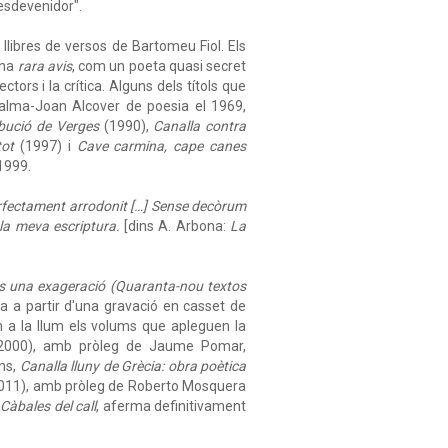
l'esdevenidor".
s llibres de versos de Bartomeu Fiol. Els
una
rara avis
, com un poeta quasi secret
tors i la crítica. Alguns dels títols que
alma-Joan Alcover de poesia el 1969,
bució de Verges
(1990),
Canalla contra
tot
(1997) i
Cave carmina, cape canes
1999.
erfectament arrodonit […] Sense decòrum
la meva escriptura.
[dins A. Arbona:
La
és una exageració (Quaranta-nou textos
da a partir d'una gravació en casset de
 a la llum els volums que apleguen la
000), amb pròleg de Jaume Pomar,
ms,
Canalla lluny de Grècia: obra poètica
011), amb pròleg de Roberto Mosquera
i
Càbales del call
, aferma definitivament