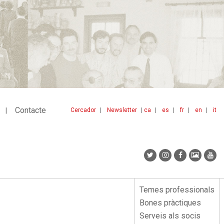
Contacte
Cercador
Newsletter
ca
es
fr
en
it
Menu
idiomes
top
Temes professionals
Menu
Bones pràctiques
lateral
Serveis als socis