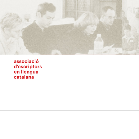
Vés
al
contingut
N
pr