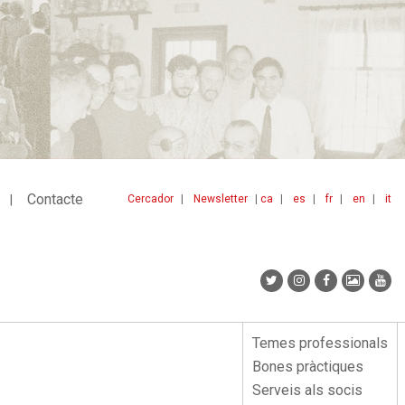
Contacte
Cercador
Newsletter
ca
es
fr
en
it
Menu
idiomes
top
Temes professionals
Menu
Bones pràctiques
lateral
Serveis als socis