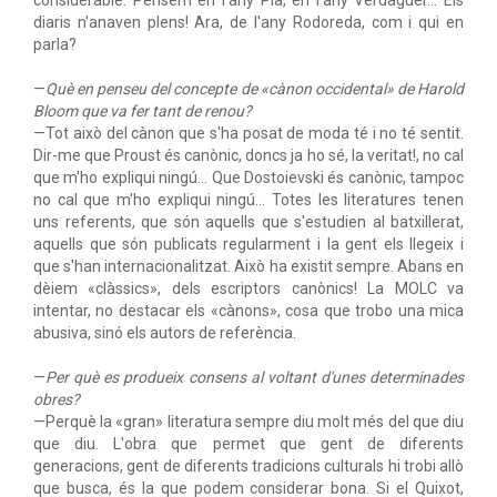
considerable. Pensem en l'any Pla, en l'any Verdaguer… Els
diaris n'anaven plens! Ara, de l'any Rodoreda, com i qui en
parla?
—
Què en penseu del concepte de «cànon occidental» de Harold
Bloom que va fer tant de renou?
—Tot això del cànon que s'ha posat de moda té i no té sentit.
Dir-me que Proust és canònic, doncs ja ho sé, la veritat!, no cal
que m'ho expliqui ningú… Que Dostoievski és canònic, tampoc
no cal que m'ho expliqui ningú… Totes les literatures tenen
uns referents, que són aquells que s'estudien al batxillerat,
aquells que són publicats regularment i la gent els llegeix i
que s'han internacionalitzat. Això ha existit sempre. Abans en
dèiem «clàssics», dels escriptors canònics! La MOLC va
intentar, no destacar els «cànons», cosa que trobo una mica
abusiva, sinó els autors de referència.
—
Per què es produeix consens al voltant d'unes determinades
obres?
—Perquè la «gran» literatura sempre diu molt més del que diu
que diu. L'obra que permet que gent de diferents
generacions, gent de diferents tradicions culturals hi trobi allò
que busca, és la que podem considerar bona. Si el Quixot,