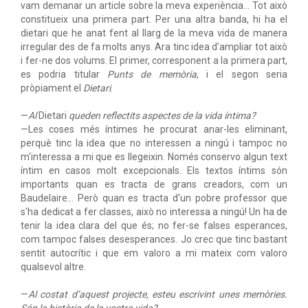
vam demanar un article sobre la meva experiència… Tot això
constitueix una primera part. Per una altra banda, hi ha el
dietari que he anat fent al llarg de la meva vida de manera
irregular des de fa molts anys. Ara tinc idea d'ampliar tot això
i fer-ne dos volums. El primer, corresponent a la primera part,
es podria titular
Punts de memòria
, i el segon seria
pròpiament el
Dietari
.
—
Al
Dietari
queden reflectits aspectes de la vida íntima?
—Les coses més íntimes he procurat anar-les eliminant,
perquè tinc la idea que no interessen a ningú i tampoc no
m'interessa a mi que es llegeixin. Només conservo algun text
íntim en casos molt excepcionals. Els textos íntims són
importants quan es tracta de grans creadors, com un
Baudelaire… Però quan es tracta d'un pobre professor que
s'ha dedicat a fer classes, això no interessa a ningú! Un ha de
tenir la idea clara del que és; no fer-se falses esperances,
com tampoc falses desesperances. Jo crec que tinc bastant
sentit autocrític i que em valoro a mi mateix com valoro
qualsevol altre.
—
Al costat d’aquest projecte, esteu escrivint unes memòries.