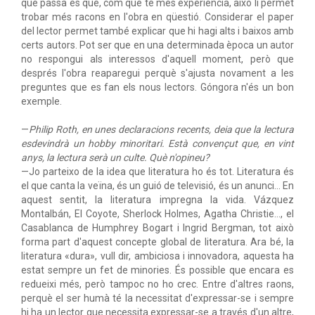
que passa és que, com que té més experiència, això li permet
trobar més racons en l'obra en qüestió. Considerar el paper
del lector permet també explicar que hi hagi alts i baixos amb
certs autors. Pot ser que en una determinada època un autor
no respongui als interessos d'aquell moment, però que
després l'obra reaparegui perquè s'ajusta novament a les
preguntes que es fan els nous lectors. Góngora n'és un bon
exemple.
—
Philip Roth, en unes declaracions recents, deia que la lectura
esdevindrà un hobby minoritari. Està convençut que, en vint
anys, la lectura serà un culte. Què n'opineu?
—Jo parteixo de la idea que literatura ho és tot. Literatura és
el que canta la veïna, és un guió de televisió, és un anunci… En
aquest sentit, la literatura impregna la vida. Vázquez
Montalbán, El Coyote, Sherlock Holmes, Agatha Christie…, el
Casablanca de Humphrey Bogart i Ingrid Bergman, tot això
forma part d'aquest concepte global de literatura. Ara bé, la
literatura «dura», vull dir, ambiciosa i innovadora, aquesta ha
estat sempre un fet de minories. És possible que encara es
redueixi més, però tampoc no ho crec. Entre d'altres raons,
perquè el ser humà té la necessitat d'expressar-se i sempre
hi ha un lector que necessita expressar-se a través d'un altre,