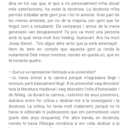
diria en tot cas que, el que a mi personalment m'ha donat
més satisfaccions, ha estat la docència. La docència m'ha
permès treballar amb gent jove i fer-hi amistat. Gran part de
les meves amistats, per no dir la majoria, són gent que he
tingut com a estudiants. Els companys i amics de la meva
generació van desapareixent. Fa poc va morir una persona
amb la qual tenia molt bon feeling: Guinovart. Ara ha mort
Josep Benet… Tinc algun altre amic que ja està amenaçat…
Hem de tenir en compte que aquesta gent ja ronda la
vuitantena! Dels meus mestres, només en queda un, que en
té noranta-quatre…
—
Què us va representar l'entrada a la universitat?
—Jo havia entrat a la carrera perquè m'agradava llegir i
escriure, però bàsicament llegir. A la universitat vaig descobrir
tota la literatura medieval i vaig descobrir l'ofici d'historiador i
de filòleg. Ja durant la carrera, i sobretot els anys posteriors,
dubtava entre fer crítica o dedicar-me a la investigació i la
docència. La crítica, ho tenia molt malament, perquè no hi
havia ni editorials ni publicacions que em permetessin viure
(parlo dels anys cinquanta). Per altra banda, en docència,
només hi havia Filologia romànica si em volia dedicar a la