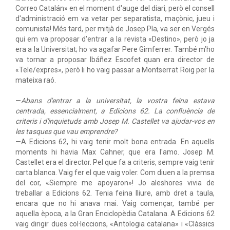
Correo Catalán» en el moment d'auge del diari, però el consell
d'administració em va vetar per separatista, maçònic, jueu i
comunista! Més tard, per mitjà de Josep Pla, va ser en Vergés
qui em va proposar d'entrar a la revista «Destino», però jo ja
era a la Universitat; ho va agafar Pere Gimferrer. També m’ho
va tornar a proposar Ibáñez Escofet quan era director de
«Tele/expres», però li ho vaig passar a Montserrat Roig per la
mateixa raó.
—
Abans d'entrar a la universitat, la vostra feina estava
centrada, essencialment, a Edicions 62. La confluència de
criteris i d'inquietuds amb Josep M. Castellet va ajudar-vos en
les tasques que vau emprendre?
—A Edicions 62, hi vaig tenir molt bona entrada. En aquells
moments hi havia Max Cahner, que era l'amo. Josep M.
Castellet era el director. Pel que fa a criteris, sempre vaig tenir
carta blanca. Vaig fer el que vaig voler. Com diuen a la premsa
del cor, «Siempre me apoyaron»! Jo aleshores vivia de
treballar a Edicions 62. Tenia feina lliure, amb dret a taula,
encara que no hi anava mai. Vaig començar, també per
aquella època, a la Gran Enciclopèdia Catalana. A Edicions 62
vaig dirigir dues col·leccions, «Antologia catalana» i «Clàssics