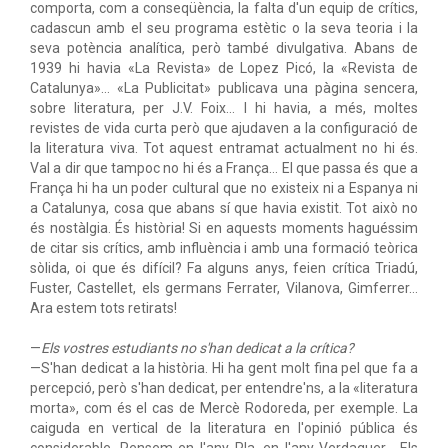
comporta, com a conseqüència, la falta d'un equip de crítics,
cadascun amb el seu programa estètic o la seva teoria i la
seva potència analítica, però també divulgativa. Abans de
1939 hi havia «La Revista» de Lopez Picó, la «Revista de
Catalunya»… «La Publicitat» publicava una pàgina sencera,
sobre literatura, per J.V. Foix… I hi havia, a més, moltes
revistes de vida curta però que ajudaven a la configuració de
la literatura viva. Tot aquest entramat actualment no hi és.
Val a dir que tampoc no hi és a França… El que passa és que a
França hi ha un poder cultural que no existeix ni a Espanya ni
a Catalunya, cosa que abans sí que havia existit. Tot això no
és nostàlgia. És història! Si en aquests moments haguéssim
de citar sis crítics, amb influència i amb una formació teòrica
sòlida, oi que és difícil? Fa alguns anys, feien crítica Triadú,
Fuster, Castellet, els germans Ferrater, Vilanova, Gimferrer…
Ara estem tots retirats!
—
Els vostres estudiants no s'han dedicat a la crítica?
—S'han dedicat a la història. Hi ha gent molt fina pel que fa a
percepció, però s'han dedicat, per entendre'ns, a la «literatura
morta», com és el cas de Mercè Rodoreda, per exemple. La
caiguda en vertical de la literatura en l'opinió pública és