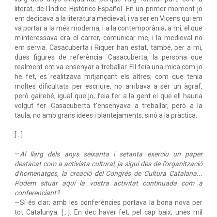
literat, de l'Índice Histórico Español. En un primer moment jo
em dedicava a la literatura medieval, i va ser en Vicens qui em
va portar a la més moderna, i a la contemporània; a mi, el que
m'interessava era el carrer, comunicar-me, i la medieval no
em servia. Casacuberta i Riquer han estat, també, per a mi,
dues figures de referència. Casacuberta, la persona que
realment em va ensenyar a treballar. Ell feia una mica com jo
he fet, es realitzava mitjançant els altres; com que tenia
moltes dificultats per escriure, no arribava a ser un àgraf,
però gairebé, igual que jo, feia fer a la gent el que ell hauria
volgut fer. Casacuberta t'ensenyava a treballar, però a la
taula, no amb grans idees i plantejaments, sinó a la pràctica.
[...]
—
Al llarg dels anys seixanta i setanta exerciu un paper
destacat com a activista cultural, ja sigui des de l'organització
d'homenatges, la creació del Congrés de Cultura Catalana...
Podem situar aquí la vostra activitat continuada com a
conferenciant?
—Sí és clar; amb les conferències portava la bona nova per
tot Catalunya. [...]. En dec haver fet, pel cap baix, unes mil