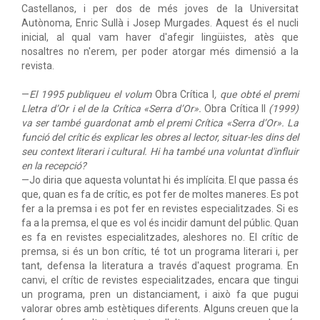
Castellanos, i per dos de més joves de la Universitat
Autònoma, Enric Sullà i Josep Murgades. Aquest és el nucli
inicial, al qual vam haver d'afegir lingüistes, atès que
nosaltres no n'erem, per poder atorgar més dimensió a la
revista.
—
El 1995 publiqueu el volum
Obra Crítica I
, que obté el premi
Lletra d’Or i el de la Crítica «Serra d’Or».
Obra Crítica II
(1999)
va ser també guardonat amb el premi Crítica «Serra d’Or». La
funció del crític és explicar les obres al lector, situar-les dins del
seu context literari i cultural. Hi ha també una voluntat d'influir
en la recepció?
—Jo diria que aquesta voluntat hi és implícita. El que passa és
que, quan es fa de crític, es pot fer de moltes maneres. Es pot
fer a la premsa i es pot fer en revistes especialitzades. Si es
fa a la premsa, el que es vol és incidir damunt del públic. Quan
es fa en revistes especialitzades, aleshores no. El crític de
premsa, si és un bon crític, té tot un programa literari i, per
tant, defensa la literatura a través d'aquest programa. En
canvi, el crític de revistes especialitzades, encara que tingui
un programa, pren un distanciament, i això fa que pugui
valorar obres amb estètiques diferents. Alguns creuen que la