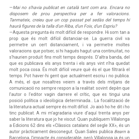
—
Mai no s'havia publicat en català tant com ara. Encara no
disposem de prou perspectiva per a fer valoracions.
Tanmateix, creieu que un cop passat pel sedàs del temps hi
haurà figures de la talla d'un Riba, d'un Foix, d'un Espriu?
—Aquesta pregunta és molt difícil de respondre. Hi som tan a
prop que és molt difícil distanciar-se. La guerra civil va
permetre un cert distanciament, i va permetre moltes
valoracions que potser, si hi hagués hagut una continuïtat, no
s'haurien produït fins molt temps després. D'altra banda, del
que es publicava els anys trenta i els anys vint n'ha quedat
molt poca cosa. És molt difícil veure què és el que filtrarà el
temps. Pot haver-hi gent que actualment escriu i no publica.
A més, el que nosaltres veiem a través dels mitjans de
comunicació no sempre respon a la realitat: sovint depèn que
l'autor o l'editor vagin darrere el crític, que es tingui una
posició política o ideològica determinada… La focalització de
la literatura actual sempre és molt difícil. Jo això ho he dit i ho
tinc publicat. A mi m'agradaria viure d'aquí trenta anys per
saber la literatura que jo he viscut. Quan publiquem Villalonga
a Edicions 62 dins els «Clàssics catalans del segle XX», és un
autor pràcticament desconegut. Quan Sales publica
Bearn
a
Barcelona, l'impacte és considerable, però Villalonga ja és un