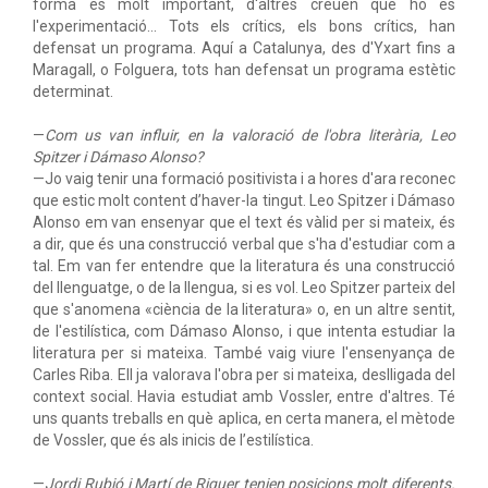
forma és molt important, d'altres creuen que ho és
l'experimentació… Tots els crítics, els bons crítics, han
defensat un programa. Aquí a Catalunya, des d'Yxart fins a
Maragall, o Folguera, tots han defensat un programa estètic
determinat.
—
Com us van influir, en la valoració de l'obra literària, Leo
Spitzer i Dámaso Alonso?
—Jo vaig tenir una formació positivista i a hores d'ara reconec
que estic molt content d’haver-la tingut. Leo Spitzer i Dámaso
Alonso em van ensenyar que el text és vàlid per si mateix, és
a dir, que és una construcció verbal que s'ha d'estudiar com a
tal. Em van fer entendre que la literatura és una construcció
del llenguatge, o de la llengua, si es vol. Leo Spitzer parteix del
que s'anomena «ciència de la literatura» o, en un altre sentit,
de l'estilística, com Dámaso Alonso, i que intenta estudiar la
literatura per si mateixa. També vaig viure l'ensenyança de
Carles Riba. Ell ja valorava l'obra per si mateixa, deslligada del
context social. Havia estudiat amb Vossler, entre d'altres. Té
uns quants treballs en què aplica, en certa manera, el mètode
de Vossler, que és als inicis de l’estilística.
—
Jordi Rubió i Martí de Riquer tenien posicions molt diferents.