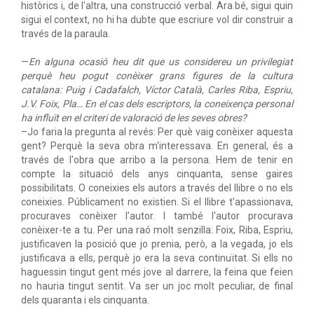
històrics i, de l'altra, una construcció verbal. Ara bé, sigui quin
sigui el context, no hi ha dubte que escriure vol dir construir a
través de la paraula.
—
En alguna ocasió heu dit que us considereu un privilegiat
perquè heu pogut conèixer grans figures de la cultura
catalana: Puig i Cadafalch, Víctor Català, Carles Riba, Espriu,
J.V. Foix, Pla… En el cas dels escriptors, la coneixença personal
ha influït en el criteri de valoració de les seves obres?
–Jo faria la pregunta al revés: Per què vaig conèixer aquesta
gent? Perquè la seva obra m'interessava. En general, és a
través de l'obra que arribo a la persona. Hem de tenir en
compte la situació dels anys cinquanta, sense gaires
possibilitats. O coneixies els autors a través del llibre o no els
coneixies. Públicament no existien. Si el llibre t'apassionava,
procuraves conèixer l'autor. I també l'autor procurava
conèixer-te a tu. Per una raó molt senzilla: Foix, Riba, Espriu,
justificaven la posició que jo prenia, però, a la vegada, jo els
justificava a ells, perquè jo era la seva continuïtat. Si ells no
haguessin tingut gent més jove al darrere, la feina que feien
no hauria tingut sentit. Va ser un joc molt peculiar, de final
dels quaranta i els cinquanta.