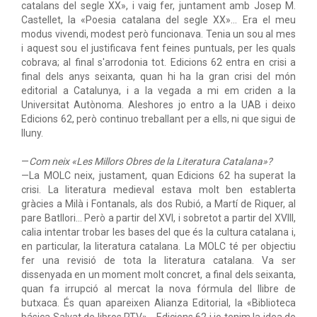
catalans del segle XX», i vaig fer, juntament amb Josep M.
Castellet, la «Poesia catalana del segle XX»... Era el meu
modus vivendi, modest però funcionava. Tenia un sou al mes
i aquest sou el justificava fent feines puntuals, per les quals
cobrava; al final s'arrodonia tot. Edicions 62 entra en crisi a
final dels anys seixanta, quan hi ha la gran crisi del món
editorial a Catalunya, i a la vegada a mi em criden a la
Universitat Autònoma. Aleshores jo entro a la UAB i deixo
Edicions 62, però continuo treballant per a ells, ni que sigui de
lluny.
—
Com neix «Les Millors Obres de la Literatura Catalana»?
—La MOLC neix, justament, quan Edicions 62 ha superat la
crisi. La literatura medieval estava molt ben establerta
gràcies a Milà i Fontanals, als dos Rubió, a Martí de Riquer, al
pare Batllori… Però a partir del XVI, i sobretot a partir del XVIII,
calia intentar trobar les bases del que és la cultura catalana i,
en particular, la literatura catalana. La MOLC té per objectiu
fer una revisió de tota la literatura catalana. Va ser
dissenyada en un moment molt concret, a final dels seixanta,
quan fa irrupció al mercat la nova fórmula del llibre de
butxaca. És quan apareixen Alianza Editorial, la «Biblioteca