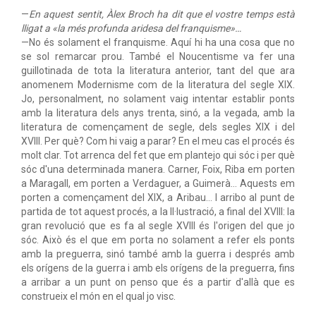
—
En aquest sentit, Àlex Broch ha dit que el vostre temps està
lligat a «la més profunda aridesa del franquisme»…
—No és solament el franquisme. Aquí hi ha una cosa que no
se sol remarcar prou. També el Noucentisme va fer una
guillotinada de tota la literatura anterior, tant del que ara
anomenem Modernisme com de la literatura del segle XIX.
Jo, personalment, no solament vaig intentar establir ponts
amb la literatura dels anys trenta, sinó, a la vegada, amb la
literatura de començament de segle, dels segles XIX i del
XVIII. Per què? Com hi vaig a parar? En el meu cas el procés és
molt clar. Tot arrenca del fet que em plantejo qui sóc i per què
sóc d'una determinada manera. Carner, Foix, Riba em porten
a Maragall, em porten a Verdaguer, a Guimerà… Aquests em
porten a començament del XIX, a Aribau… I arribo al punt de
partida de tot aquest procés, a la Il·lustració, a final del XVIII: la
gran revolució que es fa al segle XVIII és l'origen del que jo
sóc. Això és el que em porta no solament a refer els ponts
amb la preguerra, sinó també amb la guerra i després amb
els orígens de la guerra i amb els orígens de la preguerra, fins
a arribar a un punt on penso que és a partir d'allà que es
construeix el món en el qual jo visc.