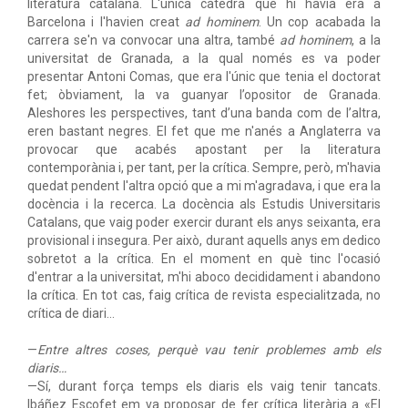
literatura catalana. L'única càtedra que hi havia era a
Barcelona i l'havien creat
ad hominem
. Un cop acabada la
carrera se'n va convocar una altra, també
ad hominem
, a la
universitat de Granada, a la qual només es va poder
presentar Antoni Comas, que era l'únic que tenia el doctorat
fet; òbviament, la va guanyar l’opositor de Granada.
Aleshores les perspectives, tant d’una banda com de l’altra,
eren bastant negres. El fet que me n'anés a Anglaterra va
provocar que acabés apostant per la literatura
contemporània i, per tant, per la crítica. Sempre, però, m'havia
quedat pendent l'altra opció que a mi m'agradava, i que era la
docència i la recerca. La docència als Estudis Universitaris
Catalans, que vaig poder exercir durant els anys seixanta, era
provisional i insegura. Per això, durant aquells anys em dedico
sobretot a la crítica. En el moment en què tinc l'ocasió
d'entrar a la universitat, m'hi aboco decididament i abandono
la crítica. En tot cas, faig crítica de revista especialitzada, no
crítica de diari…
—
Entre altres coses, perquè vau tenir problemes amb els
diaris…
—Sí, durant força temps els diaris els vaig tenir tancats.
Ibáñez Escofet em va proposar de fer crítica literària a «El