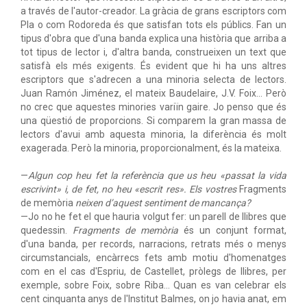
a través de l'autor-creador. La gràcia de grans escriptors com
Pla o com Rodoreda és que satisfan tots els públics. Fan un
tipus d'obra que d'una banda explica una història que arriba a
tot tipus de lector i, d'altra banda, construeixen un text que
satisfà els més exigents. És evident que hi ha uns altres
escriptors que s'adrecen a una minoria selecta de lectors.
Juan Ramón Jiménez, el mateix Baudelaire, J.V. Foix… Però
no crec que aquestes minories variïn gaire. Jo penso que és
una qüestió de proporcions. Si comparem la gran massa de
lectors d'avui amb aquesta minoria, la diferència és molt
exagerada. Però la minoria, proporcionalment, és la mateixa.
—
Algun cop heu fet la referència que us heu «passat la vida
escrivint» i, de fet, no heu «escrit res». Els vostres
Fragments
de memòria
neixen d’aquest sentiment de mancança?
—Jo no he fet el que hauria volgut fer: un parell de llibres que
quedessin.
Fragments de memòria
és un conjunt format,
d'una banda, per records, narracions, retrats més o menys
circumstancials, encàrrecs fets amb motiu d'homenatges
com en el cas d'Espriu, de Castellet, pròlegs de llibres, per
exemple, sobre Foix, sobre Riba… Quan es van celebrar els
cent cinquanta anys de l'Institut Balmes, on jo havia anat, em