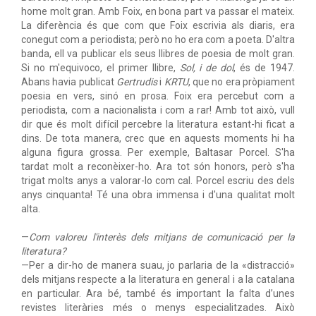
home molt gran. Amb Foix, en bona part va passar el mateix.
La diferència és que com que Foix escrivia als diaris, era
conegut com a periodista; però no ho era com a poeta. D'altra
banda, ell va publicar els seus llibres de poesia de molt gran.
Si no m'equivoco, el primer llibre,
Sol, i de dol
, és de 1947.
Abans havia publicat
Gertrudis
i
KRTU
, que no era pròpiament
poesia en vers, sinó en prosa. Foix era percebut com a
periodista, com a nacionalista i com a rar! Amb tot això, vull
dir que és molt difícil percebre la literatura estant-hi ficat a
dins. De tota manera, crec que en aquests moments hi ha
alguna figura grossa. Per exemple, Baltasar Porcel. S'ha
tardat molt a reconèixer-ho. Ara tot són honors, però s'ha
trigat molts anys a valorar-lo com cal. Porcel escriu des dels
anys cinquanta! Té una obra immensa i d'una qualitat molt
alta.
—
Com valoreu l'interès dels mitjans de comunicació per la
literatura?
—Per a dir-ho de manera suau, jo parlaria de la «distracció»
dels mitjans respecte a la literatura en general i a la catalana
en particular. Ara bé, també és important la falta d’unes
revistes literàries més o menys especialitzades. Això