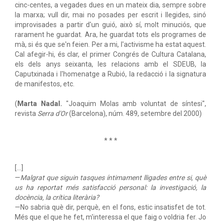
cinc-centes, a vegades dues en un mateix dia, sempre sobre
la marxa; vull dir, mai no posades per escrit i llegides, sinó
improvisades a partir d'un guió, això sí, molt minuciós, que
rarament he guardat. Ara, he guardat tots els programes de
mà, si és que se'n feien. Per a mi, l'activisme ha estat aquest.
Cal afegir-hi, és clar, el primer Congrés de Cultura Catalana,
els dels anys seixanta, les relacions amb el SDEUB, la
Caputxinada i l'homenatge a Rubió, la redacció i la signatura
de manifestos, etc.
(
Marta Nadal.
"Joaquim Molas amb voluntat de síntesi",
revista
Serra d'Or
(Barcelona), núm. 489, setembre del 2000)
* * *
[...]
—
Malgrat que siguin tasques íntimament lligades entre si, què
us ha reportat més satisfacció personal: la investigació, la
docència, la crítica literària?
—No sabria què dir, perquè, en el fons, estic insatisfet de tot.
Més que el que he fet, m'interessa el que faig o voldria fer. Jo