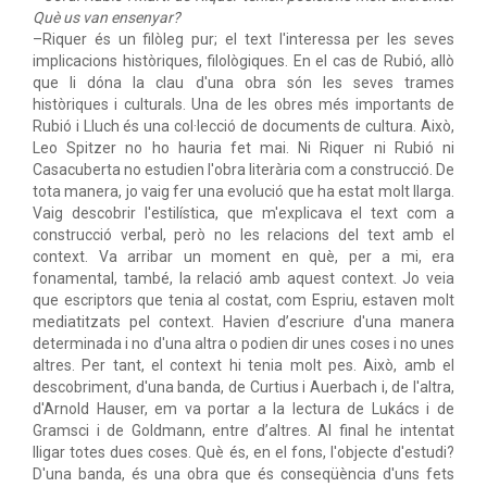
Què us van ensenyar?
–Riquer és un filòleg pur; el text l'interessa per les seves
implicacions històriques, filològiques. En el cas de Rubió, allò
que li dóna la clau d'una obra són les seves trames
històriques i culturals. Una de les obres més importants de
Rubió i Lluch és una col·lecció de documents de cultura. Això,
Leo Spitzer no ho hauria fet mai. Ni Riquer ni Rubió ni
Casacuberta no estudien l'obra literària com a construcció. De
tota manera, jo vaig fer una evolució que ha estat molt llarga.
Vaig descobrir l'estilística, que m'explicava el text com a
construcció verbal, però no les relacions del text amb el
context. Va arribar un moment en què, per a mi, era
fonamental, també, la relació amb aquest context. Jo veia
que escriptors que tenia al costat, com Espriu, estaven molt
mediatitzats pel context. Havien d’escriure d'una manera
determinada i no d'una altra o podien dir unes coses i no unes
altres. Per tant, el context hi tenia molt pes. Això, amb el
descobriment, d'una banda, de Curtius i Auerbach i, de l'altra,
d'Arnold Hauser, em va portar a la lectura de Lukács i de
Gramsci i de Goldmann, entre d’altres. Al final he intentat
lligar totes dues coses. Què és, en el fons, l'objecte d'estudi?
D'una banda, és una obra que és conseqüència d'uns fets