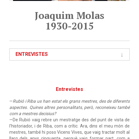
Joaquim Molas
1930-2015
ENTREVISTES
Entrevistes
—
Rubió i Riba us han estat els grans mestres, des de diferents
aspectes. Quines altres personalitats, però, reconeixeu també
com a mestres decisius?
—De Rubió vaig rebre un mestratge des del punt de vista de
l'historiador, i de Riba, com a crític. Ara, dins el meu món de
mestres, també hi poso Vicens Vives, que vaig tractar molt al
llarg dels anys cinquanta, perquè vaig formar part, com a