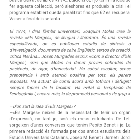
básica Salvat de libros RTV»… Edicions 62 i jo tenim la idea de
fer aquesta col·lecció, però aleshores es produeix la crisi i el
programa establert queda paralitzat fins que 62 es recupera.
Va ser a final dels setanta.
El 1974, i dins l'àmbit universitari, Joaquim Molas crea la
revista «Els Marges», de llengua i literatura. És una revista
especialitzada, on es publiquen estudis de síntesis o
d'investigació, documents de caire lingüístic, textos de creació,
crítica literària… Josep Murgades escriu: «Com a director d'"Els
Marges", crec que Molas ha donat proves sobrades de
paciència, de rigor, d'honestedat. Ha sabut escoltar, sense
prepotència i amb atenció positiva per tots, els parers
exposats. Ha actuat de comú acord amb tothom i defugint
sempre l'opció de la facilitat. Ha evitat la temptació de
l’endogàmia i, encara més, la de promoció personal o de grup.»
—
D'on surt la idea d'«Els Marges»?
—«Els Marges» neixen de la necessitat de tenir un òrgan
d'expressió, no tant jo, sinó els meus estudiants. De fet,
sorgeixen d'unes converses que tenim Pepito Benet i jo. La
primera redacció és formada per dos antics estudiants dels
Estudis Universitaris Catalans, Josep M. Benet i Jornet i Jordi