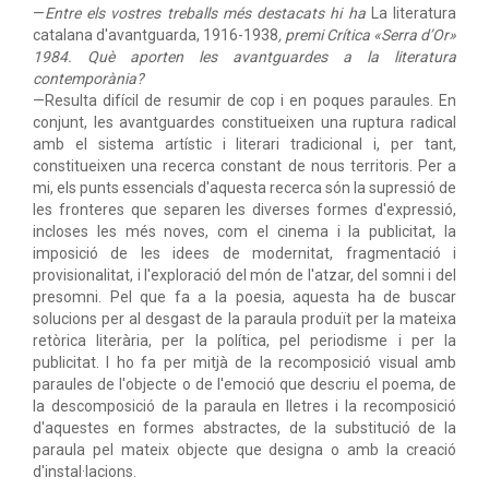
—
Entre els vostres treballs més destacats hi ha
La literatura
catalana d'avantguarda, 1916-1938
, premi Crítica «Serra d’Or»
1984. Què aporten les avantguardes a la literatura
contemporània?
—Resulta difícil de resumir de cop i en poques paraules. En
conjunt, les avantguardes constitueixen una ruptura radical
amb el sistema artístic i literari tradicional i, per tant,
constitueixen una recerca constant de nous territoris. Per a
mi, els punts essencials d'aquesta recerca són la supressió de
les fronteres que separen les diverses formes d'expressió,
incloses les més noves, com el cinema i la publicitat, la
imposició de les idees de modernitat, fragmentació i
provisionalitat, i l'exploració del món de l'atzar, del somni i del
presomni. Pel que fa a la poesia, aquesta ha de buscar
solucions per al desgast de la paraula produït per la mateixa
retòrica literària, per la política, pel periodisme i per la
publicitat. I ho fa per mitjà de la recomposició visual amb
paraules de l'objecte o de l'emoció que descriu el poema, de
la descomposició de la paraula en lletres i la recomposició
d'aquestes en formes abstractes, de la substitució de la
paraula pel mateix objecte que designa o amb la creació
d'instal·lacions.