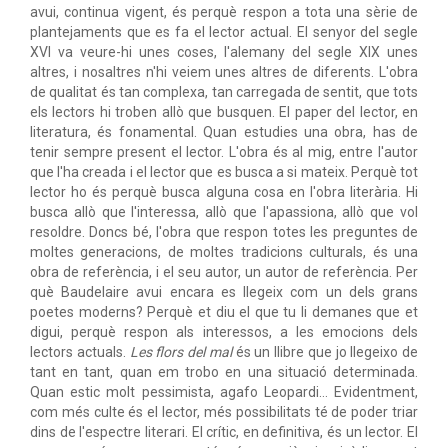
avui, continua vigent, és perquè respon a tota una sèrie de
plantejaments que es fa el lector actual. El senyor del segle
XVI va veure-hi unes coses, l'alemany del segle XIX unes
altres, i nosaltres n'hi veiem unes altres de diferents. L'obra
de qualitat és tan complexa, tan carregada de sentit, que tots
els lectors hi troben allò que busquen. El paper del lector, en
literatura, és fonamental. Quan estudies una obra, has de
tenir sempre present el lector. L'obra és al mig, entre l'autor
que l'ha creada i el lector que es busca a si mateix. Perquè tot
lector ho és perquè busca alguna cosa en l'obra literària. Hi
busca allò que l'interessa, allò que l'apassiona, allò que vol
resoldre. Doncs bé, l'obra que respon totes les preguntes de
moltes generacions, de moltes tradicions culturals, és una
obra de referència, i el seu autor, un autor de referència. Per
què Baudelaire avui encara es llegeix com un dels grans
poetes moderns? Perquè et diu el que tu li demanes que et
digui, perquè respon als interessos, a les emocions dels
lectors actuals.
Les flors del mal
és un llibre que jo llegeixo de
tant en tant, quan em trobo en una situació determinada.
Quan estic molt pessimista, agafo Leopardi… Evidentment,
com més culte és el lector, més possibilitats té de poder triar
dins de l'espectre literari. El crític, en definitiva, és un lector. El