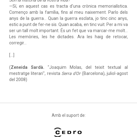
Són la història de la vostra vida?
—Sí, en aquest cas es tracta d'una crònica memorialística.
Començo amb la família, fins al meu naixement. Parlo dels
anys de la guerra… Quan la guerra esclata, jo tinc cinc anys,
estic a punt de fer-ne sis. Quan acaba, en tinc vuit. Per a mi va
ser un tall molt important. És un fet que va marcar-me molt…
Les memòries, les he dictades. Ara les haig de retocar,
corregir…
[...]
(
Zeneida Sardà.
"Joaquim Molas, del teixit textual al
mestratge literari", revista
Serra d'Or
(Barcelona), juliol-agost
del 2008)
Amb el suport de: