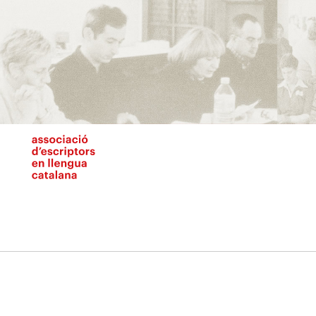
Vés
al
contingut
N
pr