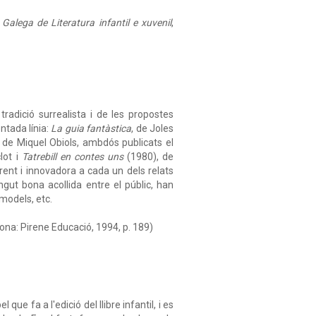
alega de Literatura infantil e xuvenil
,
tradició surrealista i de les propostes
ntada línia:
La guia fantàstica
, de Joles
, de Miquel Obiols, ambdós publicats el
lot i
Tatrebill en contes uns
(1980), de
rent i innovadora a cada un dels relats
gut bona acollida entre el públic, han
models, etc.
lona: Pirene Educació, 1994, p. 189)
ue fa a l'edició del llibre infantil, i es