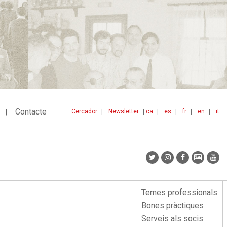
Contacte
Cercador
Newsletter
ca
es
fr
en
it
Menu
idiomes
top
Temes professionals
Menu
Bones pràctiques
lateral
Serveis als socis