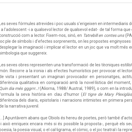
Les seves fórmules atrevides i poc usuals s'erigeixen en intermediaris de
i a l'adolescent -i a qualsevol lector de qualsevol edat- de tal forma que
construcció com a lector. Fixem-nos, sinó, en
Tatrebill en contes uns
(PAM
joc ple de símbols i d'efectes sorprenents, on les propostes enginyoses
desplegar la imaginació i implicar el lector en un joc que va molt més en
simbologia que suggereix.
Les seves obres representen una transformació de les tècniques estilísti
món. Recorre a la ironia i als efectes humorístics per provocar el lector,
de vista i presentant un imaginari provocador en personatges, actit
diferència qualitativa en comparació amb la novel·lística del moment,
Quin dia més gggrrr…!
(Aliorna, 1988/ Austral, 1989), o com en la intro
formula la seva història en clau d'humor (
El tigre de Mary Plexiglàs
diferència dels diaris, epistolaris i narracions intimistes en primera p
de la narrativa juvenil.
[…] Apuntàvem abans que Obiols és hereu de poetes, però també d'actors
-i això enriqueix encara més si és possible la proposta-, perquè els 
poesia, la poesia visual, o el cal·ligrama, el còmic, o el joc teatral i la r