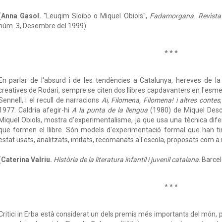
(
Anna Gasol.
"Leuqim Sloibo o Miquel Obiols",
Fadamorgana. Revista G
núm. 3, Desembre del 1999)
* * *
En parlar de l'absurd i de les tendències a Catalunya, hereves de la 
creatives de Rodari, sempre se citen dos llibres capdavanters en l'esme
Sennell, i el recull de narracions
Ai, Filomena, Filomena! i altres contes
1977. Caldria afegir-hi
A la punta de la llengua
(1980) de Miquel Desc
Miquel Obiols, mostra d'experimentalisme, ja que usa una tècnica dife
que formen el llibre. Són models d'experimentació formal que han tin
estat usats, analitzats, imitats, recomanats a l'escola, proposats com a 
(
Caterina Valriu.
Història de la literatura infantil i juvenil catalana
. Barce
* * *
Critici in Erba està considerat un dels premis més importants del món, pel q