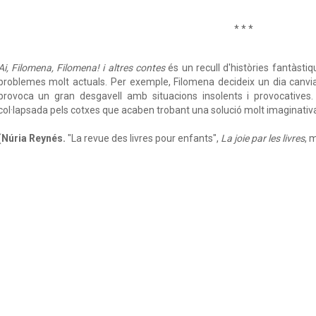
* * *
Ai, Filomena, Filomena! i altres contes
és un recull d'històries fantàsti
problemes molt actuals. Per exemple, Filomena decideix un dia canviar
provoca un gran desgavell amb situacions insolents i provocatives.
col·lapsada pels cotxes que acaben trobant una solució molt imaginati
(
Núria Reynés.
"La revue des livres pour enfants",
La joie par les livres
, 