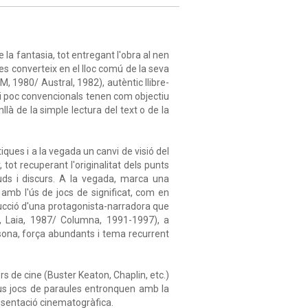
 la fantasia, tot entregant l'obra al nen
 es converteix en el lloc comú de la seva
, 1980/ Austral, 1982), autèntic llibre-
 i poc convencionals tenen com objectiu
llà de la simple lectura del text o de la
ques i a la vegada un canvi de visió del
 tot recuperant l'originalitat dels punts
uds i discurs. A la vegada, marca una
 amb l'ús de jocs de significat, com en
ducció d'una protagonista-narradora que
, Laia, 1987/ Columna, 1991-1997), a
ersona, força abundants i tema recurrent
 de cine (Buster Keaton, Chaplin, etc.)
seus jocs de paraules entronquen amb la
epresentació cinematogràfica.