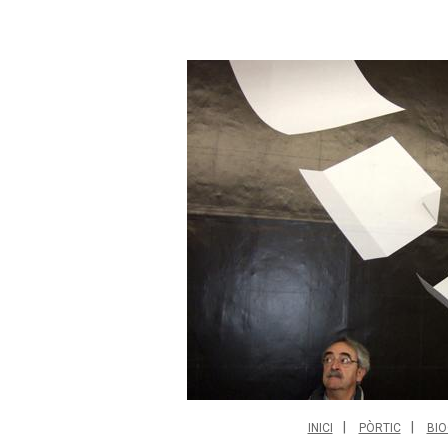
INICI
PÒRTIC
BIO