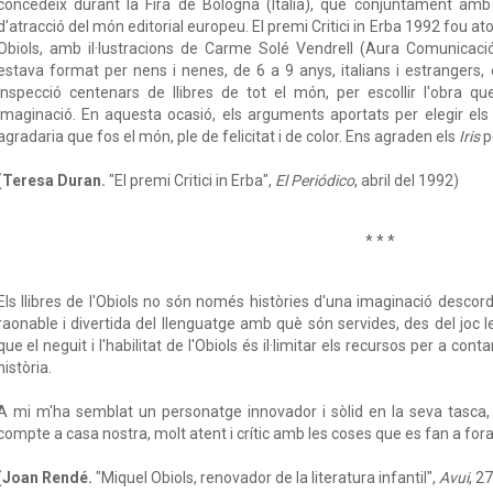
concedeix durant la Fira de Bologna (Itàlia), que conjuntament amb
d'atracció del món editorial europeu. El premi Critici in Erba 1992 fou ator
Obiols, amb il·lustracions de Carme Solé Vendrell (Aura Comunicació
estava format per nens i nenes, de 6 a 9 anys, italians i estrangers,
inspecció centenars de llibres de tot el món, per escollir l'obra q
imaginació. En aquesta ocasió, els arguments aportats per elegir el
agradaria que fos el món, ple de felicitat i de color. Ens agraden els
Iris
p
(
Teresa Duran.
"El premi Critici in Erba",
El Periódico
, abril del 1992)
* * *
Els llibres de l'Obiols no són només històries d'una imaginació desco
raonable i divertida del llenguatge amb què són servides, des del joc lex
que el neguit i l'habilitat de l'Obiols és il·limitar els recursos per a cont
història.
A mi m'ha semblat un personatge innovador i sòlid en la seva tasca,
compte a casa nostra, molt atent i crític amb les coses que es fan a fora
(
Joan Rendé.
"Miquel Obiols, renovador de la literatura infantil",
Avui
, 2