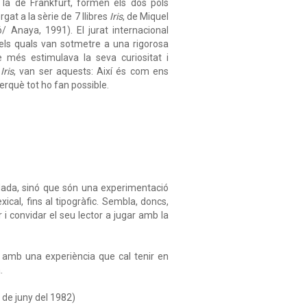
 la de Frankfurt, formen els dos pols
gat a la sèrie de 7 llibres
Iris
, de Miquel
/ Anaya, 1991). El jurat internacional
 els quals van sotmetre a una rigorosa
ue més estimulava la seva curiositat i
s
Iris
, van ser aquests: Així és com ens
erquè tot ho fan possible.
rdada, sinó que són una experimentació
ical, fins al tipogràfic. Sembla, doncs,
ar i convidar el seu lector a jugar amb la
 amb una experiència que cal tenir en
.
7 de juny del 1982)