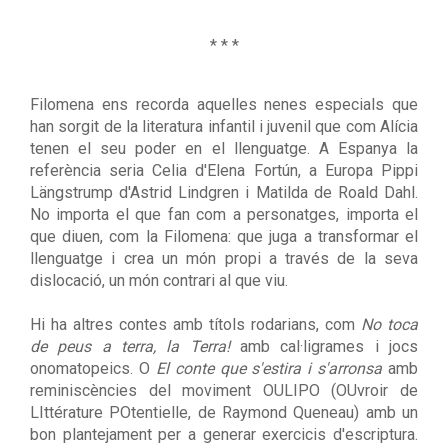
* * *
Filomena ens recorda aquelles nenes especials que
han sorgit de la literatura infantil i juvenil que com Alícia
tenen el seu poder en el llenguatge. A Espanya la
referència seria Celia d'Elena Fortún, a Europa Pippi
Längstrump d'Astrid Lindgren i Matilda de Roald Dahl.
No importa el que fan com a personatges, importa el
que diuen, com la Filomena: que juga a transformar el
llenguatge i crea un món propi a través de la seva
dislocació, un món contrari al que viu.
Hi ha altres contes amb títols rodarians, com
No toca
de peus a terra, la Terra!
amb cal·ligrames i jocs
onomatopeics. O
El conte que s'estira i s'arronsa
amb
reminiscències del moviment OULIPO (OUvroir de
LIttérature POtentielle, de Raymond Queneau) amb un
bon plantejament per a generar exercicis d'escriptura.