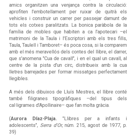
amics organitzen una venjança contra la circulació:
aprofiten l'embotellament per ruixar de quitrà els
vehicles i construir un carrer per passejar damunt de
tots els cotxes paralitzats. La bonica paràbola de la
família de mobles que habiten a ca l'apotecari –el
matrimoni de la Taula i l'Escriptori amb els tres fills,
Taula, Taulell i Tamboret– és poca cosa, si la comparem
amb el més meravellós dels contes del llibre, el darrer,
que s'anomena "Cua de cavall", i en el qual un cavall, al
centre de la pista d'un circ, distribueix amb la cua
lletres barrejades per formar missatges perfectament
llegibles.
A més dels dibuixos de Lluís Mestres, el llibre conté
també filigranes tipogràfiques –del tipus dels
cal·ligrames d'Apollinaire– que fan molta gràcia.
(
Aurora Díaz-Plaja.
"Llibres per a infants i
adolescents",
Serra d'Or
, núm. 215, agost de 1977, p.
39)