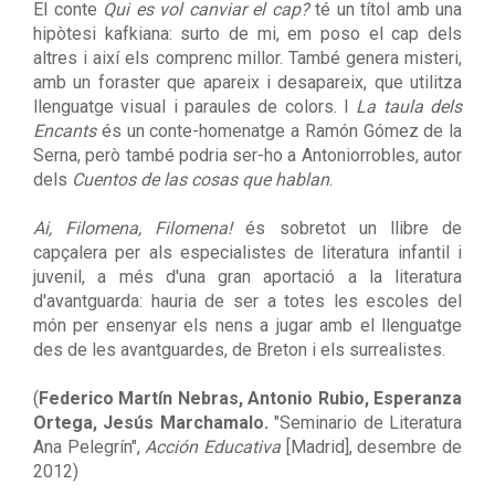
El conte
Qui es vol canviar el cap?
té un títol amb una
hipòtesi kafkiana: surto de mi, em poso el cap dels
altres i així els comprenc millor. També genera misteri,
amb un foraster que apareix i desapareix, que utilitza
llenguatge visual i paraules de colors. I
La taula dels
Encants
és un conte-homenatge a Ramón Gómez de la
Serna, però també podria ser-ho a Antoniorrobles, autor
dels
Cuentos de las cosas que hablan
.
Ai, Filomena, Filomena!
és sobretot un llibre de
capçalera per als especialistes de literatura infantil i
juvenil, a més d'una gran aportació a la literatura
d'avantguarda: hauria de ser a totes les escoles del
món per ensenyar els nens a jugar amb el llenguatge
des de les avantguardes, de Breton i els surrealistes.
(
Federico Martín Nebras, Antonio Rubio, Esperanza
Ortega, Jesús Marchamalo.
"Seminario de Literatura
Ana Pelegrín",
Acción Educativa
[Madrid], desembre de
2012)