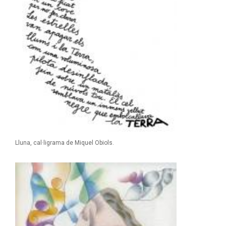
Lluna, cal·ligrama de Miquel Obiols.