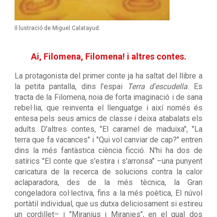
Il·lustració de Miguel Calatayud.
Ai, Filomena, Filomena! i altres contes.
La protagonista del primer conte ja ha saltat del llibre a
la petita pantalla, dins l'espai
Terra d'escudella
. Es
tracta de la Filomena, noia de forta imaginació i de sana
rebel·lia, que reinventa el llenguatge i així només és
entesa pels seus amics de classe i deixa atabalats els
adults. D'altres contes, "El caramel de maduixa", "La
terra que fa vacances" i "Qui vol canviar de cap?" entren
dins la més fantàstica ciència ficció. N'hi ha dos de
satírics "El conte que s'estira i s'arronsa" –una punyent
caricatura de la recerca de solucions contra la calor
aclaparadora, des de la més tècnica, la Gran
congeladora col·lectiva, fins a la més poètica, El núvol
portàtil individual, que us dutxa deliciosament si estireu
un cordillet– i "Miranius i Miranies", en el qual dos