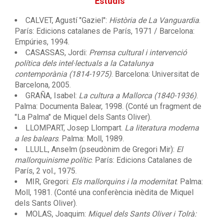
Estudis
CALVET, Agustí "Gaziel":
Història de La Vanguardia
.
París: Edicions catalanes de París, 1971 / Barcelona:
Empúries, 1994.
CASASSAS, Jordi:
Premsa cultural i intervenció
política dels intel·lectuals a la Catalunya
contemporània (1814-1975)
. Barcelona: Universitat de
Barcelona, 2005.
GRAÑA, Isabel:
La cultura a Mallorca (1840-1936)
.
Palma: Documenta Balear, 1998. (Conté un fragment de
"La Palma" de Miquel dels Sants Oliver).
LLOMPART, Josep Llompart.
La literatura moderna
a les balears
. Palma: Moll, 1989.
LLULL, Anselm (pseudònim de Gregori Mir):
El
mallorquinisme polític
. París: Edicions Catalanes de
París, 2 vol., 1975.
MIR, Gregori:
Els mallorquins i la modernitat
. Palma:
Moll, 1981. (Conté una conferència inèdita de Miquel
dels Sants Oliver).
MOLAS, Joaquim:
Miquel dels Sants Oliver i Tolrà: