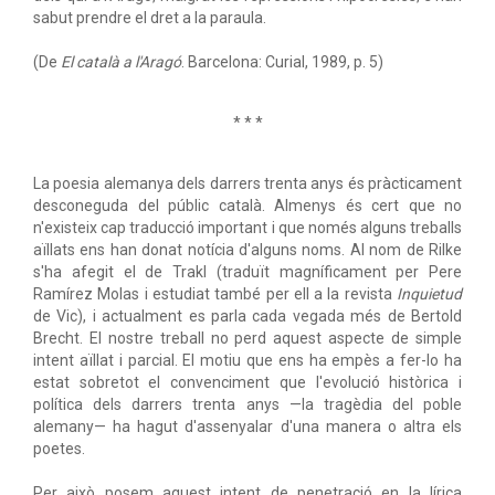
sabut prendre el dret a la paraula.
(De
El català a l'Aragó
. Barcelona: Curial, 1989, p. 5)
* * *
La poesia alemanya dels darrers trenta anys és pràcticament
desconeguda del públic català. Almenys és cert que no
n'existeix cap traducció important i que només alguns treballs
aïllats ens han donat notícia d'alguns noms. Al nom de Rilke
s'ha afegit el de Trakl (traduït magníficament per Pere
Ramírez Molas i estudiat també per ell a la revista
Inquietud
de Vic), i actualment es parla cada vegada més de Bertold
Brecht. El nostre treball no perd aquest aspecte de simple
intent aïllat i parcial. El motiu que ens ha empès a fer-lo ha
estat sobretot el convenciment que l'evolució històrica i
política dels darrers trenta anys —la tragèdia del poble
alemany— ha hagut d'assenyalar d'una manera o altra els
poetes.
Per això posem aquest intent de penetració en la lírica