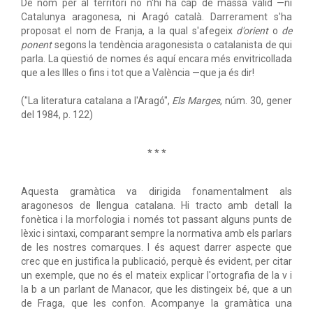
De nom per al territori no n'hi ha cap de massa vàlid —ni
Catalunya aragonesa, ni Aragó català. Darrerament s'ha
proposat el nom de Franja, a la qual s'afegeix
d'orient
o
de
ponent
segons la tendència aragonesista o catalanista de qui
parla. La qüestió de nomes és aquí encara més envitricollada
que a les Illes o fins i tot que a València —que ja és dir!
("La literatura catalana a l'Aragó",
Els Marges
, núm. 30, gener
del 1984, p. 122)
* * *
Aquesta gramàtica va dirigida fonamentalment als
aragonesos de llengua catalana. Hi tracto amb detall la
fonètica i la morfologia i només tot passant alguns punts de
lèxic i sintaxi, comparant sempre la normativa amb els parlars
de les nostres comarques. I és aquest darrer aspecte que
crec que en justifica la publicació, perquè és evident, per citar
un exemple, que no és el mateix explicar l'ortografia de la v i
la b a un parlant de Manacor, que les distingeix bé, que a un
de Fraga, que les confon. Acompanye la gramàtica una