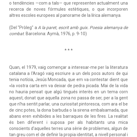
o tendències —com a tals— que representen actualment una
recerca de noves fórmules estètiques, o que incorporen
altres escoles europees al panorame de la lírica alemanya.
(Del "Pròleg" a
A la paret, escrit amb guix. Poesia alemanya de
combat
. Barcelona: Aymà, 1976, p. 9-10)
* * *
Quan, el 1979, vaig començar a interesar-me per la literatura
catalana a l'Aragó vaig escriure a un dels pocs autors de qui
tenia notícia, Jesús Moncada, que em va contestar dient que
«la vostra carta em va deixar de pedra picada. Mai de la vida
no hauria pensat que algú tingués interès en un tema corn
aquest, donat que aquella zona no passa de ser, per a la gent
que n'ha sentit parlar, una curiositat pintoresca, com ara el be
de cinc potes, la dona barbuda o la sirena embalsamada, que
abans eren exhibides a les barraques de les fires. La realitat
és ben diferent i suposa per als habitants una mica
conscients d'aquelles terres una sèrie de problemes, algun de
tan greu com el de definir la propia identitat, a nivell personal i