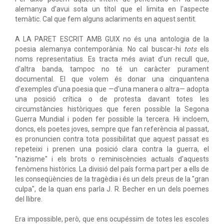
alemanya d'avui sota un títol que el limita en l'aspecte
temàtic. Cal que fem alguns aclariments en aquest sentit.
A LA PARET ESCRIT AMB GUIX no és una antologia de la
poesia alemanya contemporània. No cal buscar-hi
tots
els
noms representatius. Es tracta més aviat d'un recull que,
d'altra banda, tampoc no té un caràcter purament
documental. El que volem és donar una cinquantena
d'exemples d'una poesia que —d'una manera o altra— adopta
una posició crítica o de protesta davant totes les
circumstàncies històriques que feren possible la Segona
Guerra Mundial i poden fer possible la tercera. Hi incloem,
doncs, els poetes joves, sempre que fan referència al passat,
es pronuncien contra tota possibilitat que aquest passat es
repeteixi i prenen una posició clara contra la guerra, el
"nazisme" i els brots o reminiscències actuals d'aquests
fenòmens històrics. La divisió del país forma part per a ells de
les conseqüències de la tragèdia i és un dels preus de la "gran
culpa", de la quan ens parla J. R. Becher en un dels poemes
del llibre.
Era impossible, però, que ens ocupéssim de totes les escoles