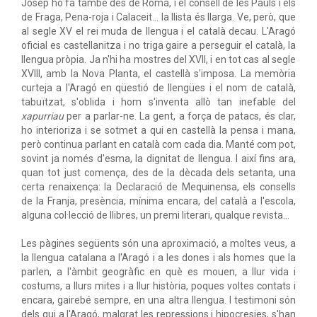
Josep ho fa també des de Roma, i el consell de les Paüls i els
de Fraga, Pena-roja i Calaceit... la llista és llarga. Ve, però, que
al segle XV el rei muda de llengua i el català decau. L'Aragó
oficial es castellanitza i no triga gaire a perseguir el català, la
llengua pròpia. Ja n'hi ha mostres del XVII, i en tot cas al segle
XVIII, amb la Nova Planta, el castellà s'imposa. La memòria
curteja a l'Aragó en qüestió de llengües i el nom de català,
tabuïtzat, s'oblida i hom s'inventa allò tan inefable del
xapurriau
per a parlar-ne. La gent, a força de patacs, és clar,
ho interioriza i se sotmet a qui en castellà la pensa i mana,
però continua parlant en català com cada dia. Manté com pot,
sovint ja només d'esma, la dignitat de llengua. I així fins ara,
quan tot just comença, des de la dècada dels setanta, una
certa renaixença: la Declaració de Mequinensa, els consells
de la Franja, presència, mínima encara, del català a l'escola,
alguna col·lecció de llibres, un premi literari, qualque revista...
Les pàgines següents són una aproximació, a moltes veus, a
la llengua catalana a l'Aragó i a les dones i als homes que la
parlen, a l'àmbit geogràfic en què es mouen, a llur vida i
costums, a llurs mites i a llur història, poques voltes contats i
encara, gairebé sempre, en una altra llengua. I testimoni són
dels qui a l'Aragó, malgrat les repressions i hipocresies, s'han