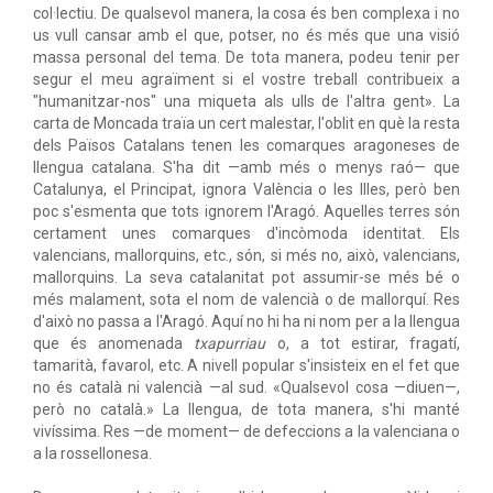
col·lectiu. De qualsevol manera, la cosa és ben complexa i no
us vull cansar amb el que, potser, no és més que una visió
massa personal del tema. De tota manera, podeu tenir per
segur el meu agraïment si el vostre treball contribueix a
"humanitzar-nos" una miqueta als ulls de l'altra gent». La
carta de Moncada traïa un cert malestar, l'oblit en què la resta
dels Països Catalans tenen les comarques aragoneses de
llengua catalana. S'ha dit —amb més o menys raó— que
Catalunya, el Principat, ignora València o les Illes, però ben
poc s'esmenta que tots ignorem l'Aragó. Aquelles terres són
certament unes comarques d'incòmoda identitat. Els
valencians, mallorquins, etc., són, si més no, això, valencians,
mallorquins. La seva catalanitat pot assumir-se més bé o
més malament, sota el nom de valencià o de mallorquí. Res
d'això no passa a l'Aragó. Aquí no hi ha ni nom per a la llengua
que és anomenada
txapurriau
o, a tot estirar, fragatí,
tamarità, favarol, etc. A nivell popular s'insisteix en el fet que
no és català ni valencià —al sud. «Qualsevol cosa —diuen—,
però no català.» La llengua, de tota manera, s'hi manté
vivíssima. Res —de moment— de defeccions a la valenciana o
a la rossellonesa.