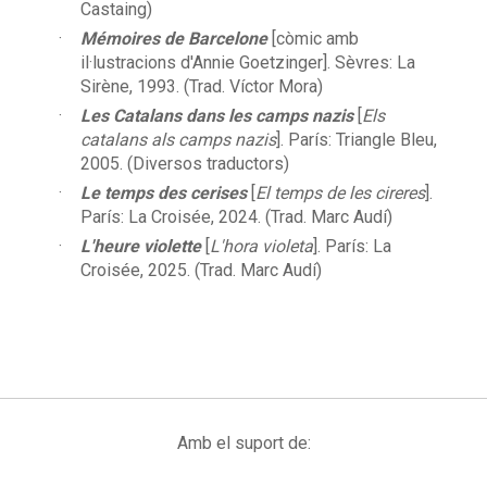
Castaing)
Mémoires de Barcelone
[còmic amb
il·lustracions d'Annie Goetzinger]. Sèvres: La
Sirène, 1993. (Trad. Víctor Mora)
Les Catalans dans les camps nazis
[
Els
catalans als camps nazis
]. París: Triangle Bleu,
2005. (Diversos traductors)
Le temps des cerises
[
El temps de les cireres
].
París: La Croisée, 2024. (Trad. Marc Audí)
L'heure violette
[
L'hora violeta
]. París: La
Croisée, 2025. (Trad. Marc Audí)
Amb el suport de: