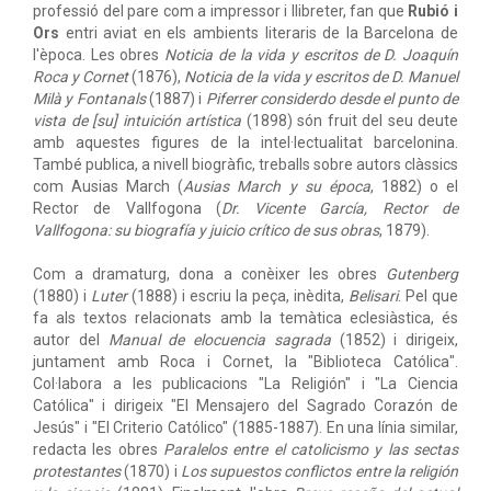
professió del pare com a impressor i llibreter, fan que
Rubió i
Ors
entri aviat en els ambients literaris de la Barcelona de
l'època. Les obres
Noticia de la vida y escritos de D. Joaquín
Roca y Cornet
(1876),
Noticia de la vida y escritos de D. Manuel
Milà y Fontanals
(1887) i
Piferrer considerdo desde el punto de
vista de [su] intuición artística
(1898) són fruit del seu deute
amb aquestes figures de la intel·lectualitat barcelonina.
També publica, a nivell biogràfic, treballs sobre autors clàssics
com Ausias March (
Ausias March y su época
, 1882) o el
Rector de Vallfogona (
Dr. Vicente García, Rector de
Vallfogona: su biografía y juicio crítico de sus obras
, 1879).
Com a dramaturg, dona a conèixer les obres
Gutenberg
(1880) i
Luter
(1888) i escriu la peça, inèdita,
Belisari
. Pel que
fa als textos relacionats amb la temàtica eclesiàstica, és
autor del
Manual de elocuencia sagrada
(1852) i dirigeix,
juntament amb Roca i Cornet, la "Biblioteca Católica".
Col·labora a les publicacions "La Religión" i "La Ciencia
Católica" i dirigeix "El Mensajero del Sagrado Corazón de
Jesús" i "El Criterio Católico" (1885-1887). En una línia similar,
redacta les obres
Paralelos entre el catolicismo y las sectas
protestantes
(1870) i
Los supuestos conflictos entre la religión