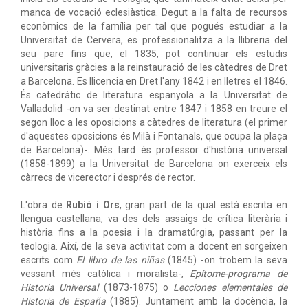
manca de vocació eclesiàstica. Degut a la falta de recursos
econòmics de la família per tal que pogués estudiar a la
Universitat de Cervera, es professionalitza a la llibreria del
seu pare fins que, el 1835, pot continuar els estudis
universitaris gràcies a la reinstauració de les càtedres de Dret
a Barcelona. Es llicencia en Dret l'any 1842 i en lletres el 1846.
És catedràtic de literatura espanyola a la Universitat de
Valladolid -on va ser destinat entre 1847 i 1858 en treure el
segon lloc a les oposicions a càtedres de literatura (el primer
d'aquestes oposicions és Milà i Fontanals, que ocupa la plaça
de Barcelona)-. Més tard és professor d'història universal
(1858-1899) a la Universitat de Barcelona on exerceix els
càrrecs de vicerector i després de rector.
L'obra de
Rubió i Ors
, gran part de la qual està escrita en
llengua castellana, va des dels assaigs de crítica literària i
història fins a la poesia i la dramatúrgia, passant per la
teologia. Així, de la seva activitat com a docent en sorgeixen
escrits com
El libro de las niñas
(1845) -on trobem la seva
vessant més catòlica i moralista-,
Epítome-programa de
Historia Universal
(1873-1875) o
Lecciones elementales de
Historia de España
(1885). Juntament amb la docència, la