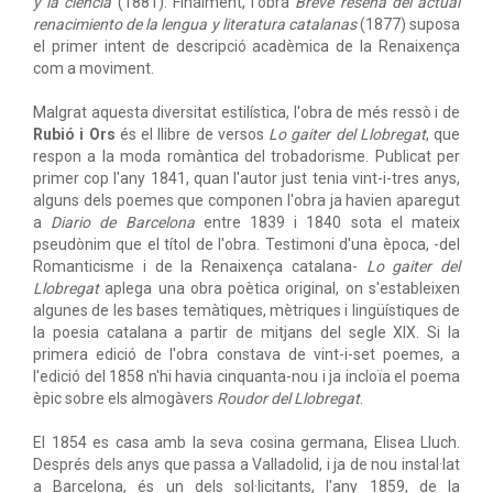
y la ciencia
(1881). Finalment, l'obra
Breve reseña del actual
renacimiento de la lengua y literatura catalanas
(1877) suposa
el primer intent de descripció acadèmica de la Renaixença
com a moviment.
Malgrat aquesta diversitat estilística, l'obra de més ressò i de
Rubió i Ors
és el llibre de versos
Lo gaiter del Llobregat
, que
respon a la moda romàntica del trobadorisme. Publicat per
primer cop l'any 1841, quan l'autor just tenia vint-i-tres anys,
alguns dels poemes que componen l'obra ja havien aparegut
a
Diario de Barcelona
entre 1839 i 1840 sota el mateix
pseudònim que el títol de l'obra. Testimoni d'una època, -del
Romanticisme i de la Renaixença catalana-
Lo gaiter del
Llobregat
aplega una obra poètica original, on s'estableixen
algunes de les bases temàtiques, mètriques i lingüístiques de
la poesia catalana a partir de mitjans del segle XIX. Si la
primera edició de l'obra constava de vint-i-set poemes, a
l'edició del 1858 n'hi havia cinquanta-nou i ja incloïa el poema
èpic sobre els almogàvers
Roudor del Llobregat
.
El 1854 es casa amb la seva cosina germana, Elisea Lluch.
Després dels anys que passa a Valladolid, i ja de nou instal·lat
a Barcelona, és un dels sol·licitants, l'any 1859, de la