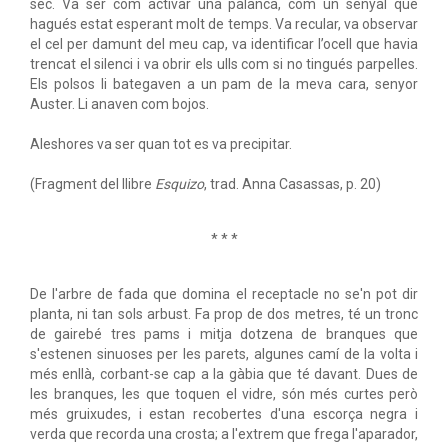
sec. Va ser com activar una palanca, com un senyal que
hagués estat esperant molt de temps. Va recular, va observar
el cel per damunt del meu cap, va identificar l’ocell que havia
trencat el silenci i va obrir els ulls com si no tingués parpelles.
Els polsos li bategaven a un pam de la meva cara, senyor
Auster. Li anaven com bojos.
Aleshores va ser quan tot es va precipitar.
(Fragment del llibre
Esquizo
, trad. Anna Casassas, p. 20)
* * *
De l'arbre de fada que domina el receptacle no se'n pot dir
planta, ni tan sols arbust. Fa prop de dos metres, té un tronc
de gairebé tres pams i mitja dotzena de branques que
s'estenen sinuoses per les parets, algunes camí de la volta i
més enllà, corbant-se cap a la gàbia que té davant. Dues de
les branques, les que toquen el vidre, són més curtes però
més gruixudes, i estan recobertes d'una escorça negra i
verda que recorda una crosta; a l'extrem que frega l'aparador,