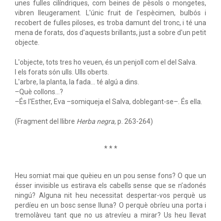
unes fulles cilíndriques, com beines de pèsols o mongetes,
vibren lleugerament. L'únic fruit de l'espècimen, bulbós i
recobert de fulles piloses, es troba damunt del tronc, i té una
mena de forats, dos d'aquests brillants, just a sobre d'un petit
objecte.
L'objecte, tots tres ho veuen, és un penjoll com el del Salva.
I els forats són ulls. Ulls oberts.
L'arbre, la planta, la fada... té algú a dins.
–Què collons...?
–És l'Esther, Eva –somiqueja el Salva, doblegant-se–. És ella.
(Fragment del llibre
Herba negra
, p. 263-264)
* * *
Heu somiat mai que quèieu en un pou sense fons? O que un
ésser invisible us estirava els cabells sense que se n’adonés
ningú? Alguna nit heu necessitat despertar-vos perquè us
perdíeu en un bosc sense lluna? O perquè obríeu una porta i
tremolàveu tant que no us atrevíeu a mirar? Us heu llevat