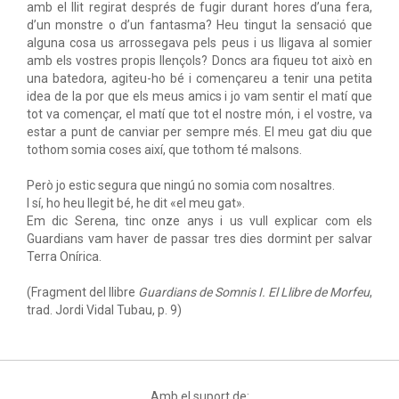
amb el llit regirat després de fugir durant hores d’una fera,
d’un monstre o d’un fantasma? Heu tingut la sensació que
alguna cosa us arrossegava pels peus i us lligava al somier
amb els vostres propis llençols? Doncs ara fiqueu tot això en
una batedora, agiteu-ho bé i començareu a tenir una petita
idea de la por que els meus amics i jo vam sentir el matí que
tot va començar, el matí que tot el nostre món, i el vostre, va
estar a punt de canviar per sempre més. El meu gat diu que
tothom somia coses així, que tothom té malsons.
Però jo estic segura que ningú no somia com nosaltres.
I sí, ho heu llegit bé, he dit «el meu gat».
Em dic Serena, tinc onze anys i us vull explicar com els
Guardians vam haver de passar tres dies dormint per salvar
Terra Onírica.
(Fragment del llibre
Guardians de Somnis I. El Llibre de Morfeu
,
trad. Jordi Vidal Tubau, p. 9)
Amb el suport de: