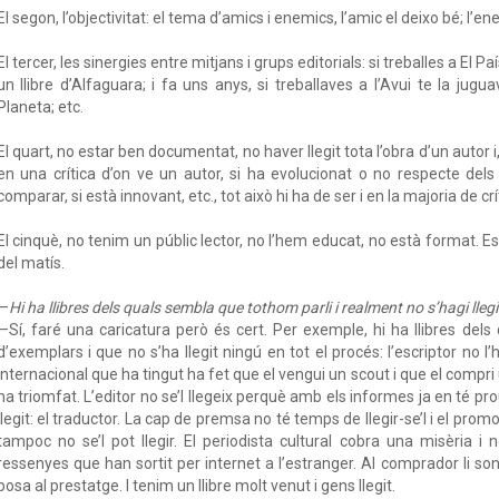
El segon, l’objectivitat: el tema d’amics i enemics, l’amic el deixo bé; l’ene
El tercer, les sinergies entre mitjans i grups editorials: si treballes a El 
un llibre d’Alfaguara; i fa uns anys, si treballaves a l’Avui te la jug
Planeta; etc.
El quart, no estar ben documentat, no haver llegit tota l’obra d’un autor i
en una crítica d’on ve un autor, si ha evolucionat o no respecte dels
comparar, si està innovant, etc., tot això hi ha de ser i en la majoria de crí
El cinquè, no tenim un públic lector, no l’hem educat, no està format. Es p
del matís.
—
Hi ha llibres dels quals sembla que tothom parli i realment no s’hagi llegi
—Sí, faré una caricatura però és cert. Per exemple, hi ha llibres del
d’exemplars i que no s’ha llegit ningú en tot el procés: l’escriptor no l’h
internacional que ha tingut ha fet que el vengui un scout i que el compri 
ha triomfat. L’editor no se’l llegeix perquè amb els informes ja en té p
llegit: el traductor. La cap de premsa no té temps de llegir-se’l i el promo
tampoc no se’l pot llegir. El periodista cultural cobra una misèria i n
ressenyes que han sortit per internet a l’estranger. Al comprador li sona
posa al prestatge. I tenim un llibre molt venut i gens llegit.