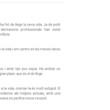
a fet de llegir la seva vida. Ja de petit
derivacions professionals han estat
nflicte.
 la vida i em centro en les meves obres
s i amb tan poc espai. Ha arribat un
n plaer, que és el de llegir.
a la vida, cremar-la és molt estúpid. El
eriodisme als mitjans actuals, amb una
osava en perill la meva vocació.