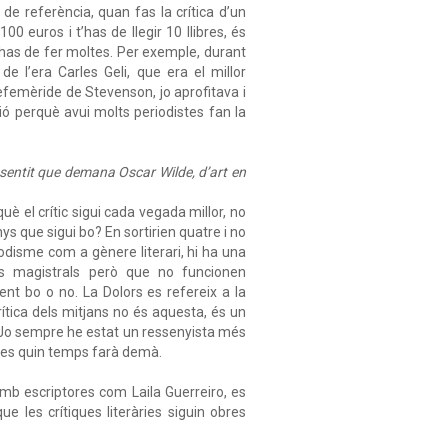
de referència, quan fas la crítica d’un
100 euros i t’has de llegir 10 llibres, és
n’has de fer moltes. Per exemple, durant
de l’era Carles Geli, que era el millor
efemèride de Stevenson, jo aprofitava i
ció perquè avui molts periodistes fan la
l sentit que demana Oscar Wilde, d’art en
è el crític sigui cada vegada millor, no
nys que sigui bo? En sortirien quatre i no
iodisme com a gènere literari, hi ha una
es magistrals però que no funcionen
ment bo o no. La Dolors es refereix a la
rítica dels mitjans no és aquesta, és un
ya. Jo sempre he estat un ressenyista més
robes quin temps farà demà.
amb escriptores com Laila Guerreiro, es
e les crítiques literàries siguin obres