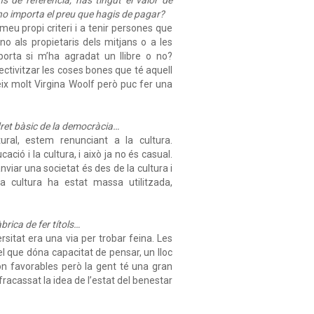
i no importa el preu que hagis de pagar?
eu propi criteri i a tenir persones que
no als propietaris dels mitjans o a les
porta si m’ha agradat un llibre o no?
ectivitzar les coses bones que té aquell
eix molt Virgina Woolf però puc fer una
ret bàsic de la democràcia…
ral, estem renunciant a la cultura.
ació i la cultura, i això ja no és casual.
nviar una societat és des de la cultura i
la cultura ha estat massa utilitzada,
brica de fer títols…
itat era una via per trobar feina. Les
 el que dóna capacitat de pensar, un lloc
són favorables però la gent té una gran
fracassat la idea de l’estat del benestar