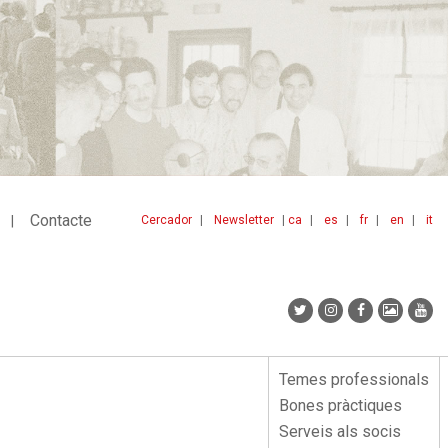
Contacte
Cercador
Newsletter
ca
es
fr
en
it
Menu
idiomes
top
Temes professionals
Menu
Bones pràctiques
lateral
Serveis als socis