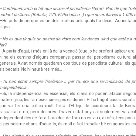
—
Continuem amb el fet que deixes el periodisme literari. Puc dir que tre
parlant de llibres (Babelia, TV3, El Periódico…) i que no arribaves a 1.000
—Ho pots dir perquè és un dels motius pels quals ho deixo. Aquesta pr
digna.
—
No és que tinguis un sostre de vidre com les dones, sinó que estàs a da
fer?
—A partir d’aquí, i més enllà de la vocació (que jo he preferit aplicar ara
hi ha els camins d’alguns companys: passar del periodisme cultural al 
generals. Aviat només quedaran dos tipus de periodista cultural: els qu
els becaris. No hi haurà res més…
—
Tu has estat sempre freelance i, per tu, era una reivindicació de pr
independència…
—Sí, la independència és essencial, els diaris no poden atacar segon
mateix grup, les famoses sinergies es donen. Hi ha hagut casos sonats c
que va fer una crítica molt forta d’El hijo de acordeonista de Bern
casualitat o no, però després d’haver estat anys al suplement va ac
independent des de fora. I ara des de fora no es viu i, a més, tens poc
el periodisme abans d’odiar-lo, és molt difícil treballar bé en aquestes c
—
Has dimitit d’un programa televisiu en directe, has abandonat mitjan