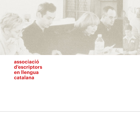
Vés
al
contingut
N
pr