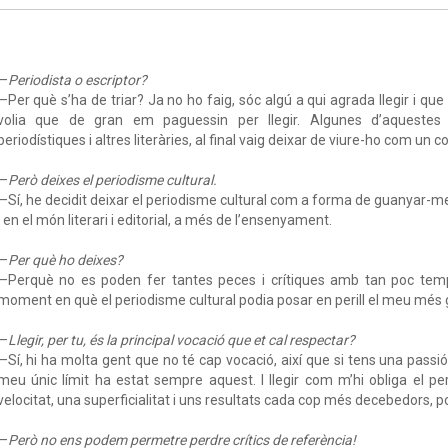
—
Periodista o escriptor?
—Per què s’ha de triar? Ja no ho faig, sóc algú a qui agrada llegir i que h
volia que de gran em paguessin per llegir. Algunes d’aquestes 
periodístiques i altres literàries, al final vaig deixar de viure-ho com un co
—
Però deixes el periodisme cultural.
—Sí, he decidit deixar el periodisme cultural com a forma de guanyar-me
i en el món literari i editorial, a més de l’ensenyament.
—
Per què ho deixes?
—Perquè no es poden fer tantes peces i crítiques amb tan poc temp
moment en què el periodisme cultural podia posar en perill el meu més gra
—
Llegir, per tu, és la principal vocació que et cal respectar?
—Sí, hi ha molta gent que no té cap vocació, així que si tens una passió 
meu únic límit ha estat sempre aquest. I llegir com m’hi obliga el p
velocitat, una superficialitat i uns resultats cada cop més decebedors, p
—
Però no ens podem permetre perdre crítics de referència!