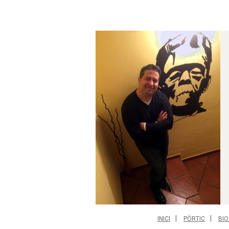
INICI
PÒRTIC
BIO