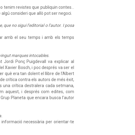
no tenim revistes que publiquin contes…
lgú consideri que allò pot ser negoci.
ue no sigui l’editorial o l’autor. I posa
ctar amb el seu temps i amb els temps
vingut marques intocables.
Jordi Ponç Puigdevall va explicar al
el Xavier Bosch, i poc després va ser el
r què era tan dolent el llibre de l’Albert
 de crítica contra els autors de més èxit,
s una crítica destralera cada setmana,
m aquest, i després com edites, com
l Grup Planeta que encara busca l’autor
a.
a informació necessària per orientar-te