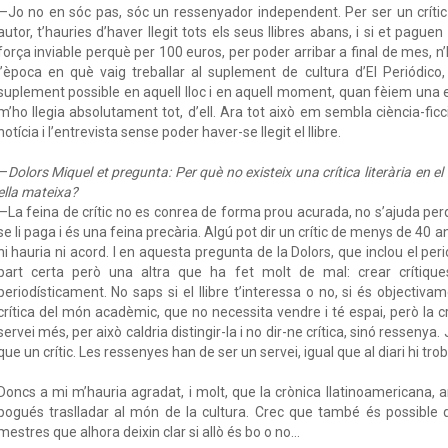
—Jo no en sóc pas, sóc un ressenyador independent. Per ser un crític 
autor, t’hauries d’haver llegit tots els seus llibres abans, i si et paguen 
força inviable perquè per 100 euros, per poder arribar a final de mes, 
l’època en què vaig treballar al suplement de cultura d’El Periódico, 
suplement possible en aquell lloc i en aquell moment, quan fèiem una 
m’ho llegia absolutament tot, d’ell. Ara tot això em sembla ciència-fic
notícia i l’entrevista sense poder haver-se llegit el llibre.
—
Dolors Miquel et pregunta: Per què no existeix una crítica literària en e
ella mateixa?
—La feina de crític no es conrea de forma prou acurada, no s’ajuda perqu
se li paga i és una feina precària. Algú pot dir un crític de menys de 40 a
hi hauria ni acord. I en aquesta pregunta de la Dolors, que inclou el per
part certa però una altra que ha fet molt de mal: crear crítiqu
periodísticament. No saps si el llibre t’interessa o no, si és objectiva
crítica del món acadèmic, que no necessita vendre i té espai, però la c
servei més, per això caldria distingir-la i no dir-ne crítica, sinó ressen
que un crític. Les ressenyes han de ser un servei, igual que al diari hi t
Doncs a mi m’hauria agradat, i molt, que la crònica llatinoamericana, 
pogués traslladar al món de la cultura. Crec que també és possible qu
mestres que alhora deixin clar si allò és bo o no…