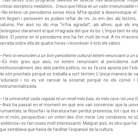
criticar escriptors mediàtics… Creus que l’ètica és un valor irrenunciable 
—No entenc un periodisme sense ètica. M’ha ajudat a desenvolupar el m
em llegien i pensaven es podien refiar de mi. Jo em dec als lectors, 
patums. Per això no dic mai “m’ha agradat”; als altres, què els im
Distingeixo clarament el que m’agrada del que és bo. L’important és obj
llibre. El joisme en el periodisme ens ha fet molt de mal. A mi m’avorr
xerrada sobre ella de quatre hores i reconèixer-li tots els valors.
—
Però si renunciem a un bon periodisme cultural estem renunciant a un d
—És més greu que això, no estem renunciant al periodisme cultu
Institucionalment, des dels partits polítics, no es fa una aposta per l’educ
No són prioritats perquè es treballa a curt termini. L’única manera de ca
l’educació i no es vol canviar la societat perquè no els convé. I 
instrumentalitzada.
—
I la universitat cada vegada té un nivell més baix, és més cara i és una fà
—Això ha passat en el moment en què ens van convèncer que la univers
humanitats, la filosofia i la literatura han perdut presència, tot i que és
en el món, perspectiva i un criteri des d’on mirar. Les condicions no 
resiliència i es fan coses molt interessants. Malgrat això, és obvi que ha 
que semblava que havia de facilitar l’expansió de la cultura.