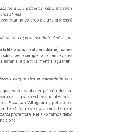
ballaves a cinc dels llocs més importants
 euros al mes?
ecarietat no és pròpia d’una professió
lt de tot i reps un sou baix. Què es pot
 a la literatura, no al periodisme) només
polític, per exemple, o fer entrevistes
e estan a la plantilla mentre aguantin i
incipis perquè això et garantia la teva
s quines editorials perquè són del seu
om els d’Ignacio Echevarria al Babelia,
ardo Atxaga, d’Alfaguara i, pot ser és
abar fora). Només es pot ser totalment
a xarxa protectora. Per això també deixo
ondicions.
s de referència, has tingut el valor de