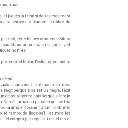
mic, a parir.
País, et jugues la feina si deixes malament
uaves si deixaves malament un llibre de
, per tant, fer crítiques amateurs. Situar
 seus llibres anteriors, amb qui es pot
tiques no hi és.
refereix el titular, l’eslògan, per sobre
t ningú.
s quals s’han venut centenars de milers
a llegit perquè li ha fet un negre, l’èxit
un editor al nostre país perquè a fora ja
rou. Només hi ha una persona que se l’ha
ciona amb el dossier traduït. El llibreter
o té temps de llegir-se’l i es mira les
 i el compra per regalar, i qui el rep el