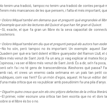
No tenim una tradició, tampoc no tenim una tradició de contes perquè 
Tenim més mancances de les que pensem, i falta el més important, que a
—
Dolors Miquel també em demana que et pregunti què engrandeix el llibre, q
d’exemple que són les lectures del Quixot el que han fet gran el Quixot.
—Sí, exacte, el que fa gran un llibre és la seva capacitat de conne
posteriors.
—
Dolors Miquel també em diu que et pregunti perquè els autors han esde
—No ho són, però tampoc no és important. Un exemple: aquest Sant 
Quadern per què era tant dolent el llibre guanyador del Ramon Llull, el d
llibre més venut de Sant Jordi. Fa un any, jo vaig explicar al mateix lloc pe
Espinosa, i va ser el llibre més venut de Sant Jordi. És a dir, se’n fa poca,
però se’n fa i no té gens de transcendència. Aleshores què passa? Fa
amb raó, et crees un enemic cada setmana en un país tan petit co
publiques, com vas fent? És un món d’egos, aquest. Hi ha un editor de
d’una mala crítica que es va publicar amb pseudònim fa una pila d’anys.
—
Digue’m quins creus que són els cinc pitjors defectes de la crítica literàri
—El primer, voler escriure una crítica tan ben escrita que no et doni l
sobre si el llibre és bo o no.