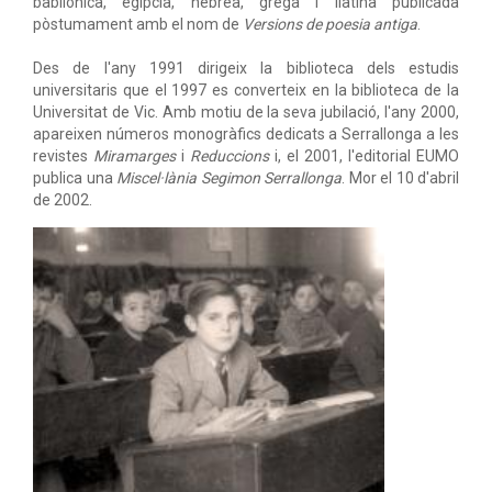
babilònica, egípcia, hebrea, grega i llatina publicada
pòstumament amb el nom de
Versions de poesia antiga
.
Des de l'any 1991 dirigeix la biblioteca dels estudis
universitaris que el 1997 es converteix en la biblioteca de la
Universitat de Vic. Amb motiu de la seva jubilació, l'any 2000,
apareixen números monogràfics dedicats a Serrallonga a les
revistes
Miramarges
i
Reduccions
i, el 2001, l'editorial EUMO
publica una
Miscel·lània Segimon Serrallonga
. Mor el 10 d'abril
de 2002.