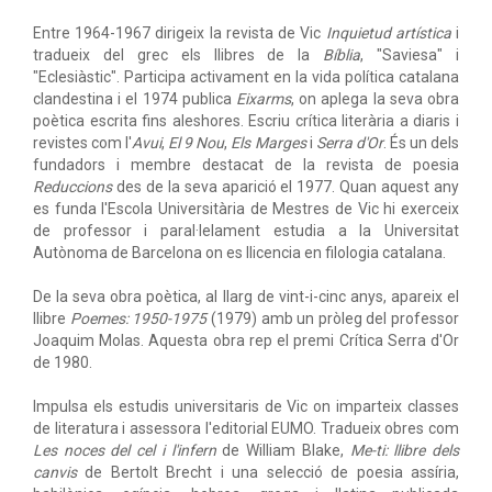
Entre 1964-1967 dirigeix la revista de Vic
Inquietud artística
i
tradueix del grec els llibres de la
Bíblia
, "Saviesa" i
"Eclesiàstic". Participa activament en la vida política catalana
clandestina i el 1974 publica
Eixarms
, on aplega la seva obra
poètica escrita fins aleshores. Escriu crítica literària a diaris i
revistes com l'
Avui
,
El 9 Nou
,
Els Marges
i
Serra d'Or
. És un dels
fundadors i membre destacat de la revista de poesia
Reduccions
des de la seva aparició el 1977. Quan aquest any
es funda l'Escola Universitària de Mestres de Vic hi exerceix
de professor i paral·lelament estudia a la Universitat
Autònoma de Barcelona on es llicencia en filologia catalana.
De la seva obra poètica, al llarg de vint-i-cinc anys, apareix el
llibre
Poemes: 1950-1975
(1979) amb un pròleg del professor
Joaquim Molas. Aquesta obra rep el premi Crítica Serra d'Or
de 1980.
Impulsa els estudis universitaris de Vic on imparteix classes
de literatura i assessora l'editorial EUMO. Tradueix obres com
Les noces del cel i l'infern
de William Blake,
Me-ti: llibre dels
canvis
de Bertolt Brecht i una selecció de poesia assíria,