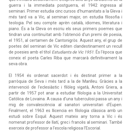
guerra i la immediata postguerra, el 1942 ingressa al
seminari. Primer estudia cinc cursos d'humanitats a la Gleva i
més tard va a Vic, al seminari major, on estudia filosofia i
teologia. Pel seu compte aprèn català, idiomes, literatura i
piano. És a la Gleva on escriu els seus primers poemes que
tindran una continuïtat amb l'obtenció d'un premi de poesia,
el 1951, al certamen de Cantonigròs. Aquest any, el grup de
poetes del seminari de Vic editen clandestinament un recull
de poesies amb el títol
Estudiants de Vic 1951
. És l'època que
coneix el poeta Carles Riba que marcarà definitivament la
seva obra.
El 1954 és ordenat sacerdot i és destinat primer a la
parròquia de Seva i més tard a la de Manlleu. Gràcies a la
intervenció de l'eclesiàstic i filòleg vigatà, Antoni Griera, a
partir de 1957 pot anar a estudiar filologia a la Universitat
Catòlica de Lovaina. A causa d'una tuberculosi passa un any i
mig de convalescència al sanatori universitari d'Eupen.
Finalment, el 1963 es llicencia en filologia clàssica amb un
estudi sobre Èsquil. Aquest mateix any torna a Vic i és
nomenat professor de llatí, grec i francès al seminari. També
exerceix de professor a l'escola religiosa l'Escorial.