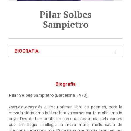
Pilar Solbes
Sampietro
BIOGRAFIA
Biografia
Pilar Solbes Sampietro
(Barcelona, 1973).
Destins incerts
és el meu primer llibre de poemes, però la
meva història amb la literatura va començar fa molts i molts
anys. Des de ben petita em recordo fascinada pels contes
que em llegia i rellegia la meva mare, me'ls sabia de
memòria, i ella presumia d'una nena que "podia llegir" en veu