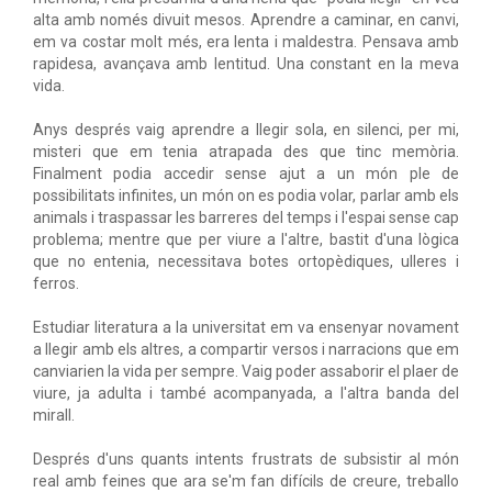
alta amb només divuit mesos. Aprendre a caminar, en canvi,
em va costar molt més, era lenta i maldestra. Pensava amb
rapidesa, avançava amb lentitud. Una constant en la meva
vida.
Anys després vaig aprendre a llegir sola, en silenci, per mi,
misteri que em tenia atrapada des que tinc memòria.
Finalment podia accedir sense ajut a un món ple de
possibilitats infinites, un món on es podia volar, parlar amb els
animals i traspassar les barreres del temps i l'espai sense cap
problema; mentre que per viure a l'altre, bastit d'una lògica
que no entenia, necessitava botes ortopèdiques, ulleres i
ferros.
Estudiar literatura a la universitat em va ensenyar novament
a llegir amb els altres, a compartir versos i narracions que em
canviarien la vida per sempre. Vaig poder assaborir el plaer de
viure, ja adulta i també acompanyada, a l'altra banda del
mirall.
Després d'uns quants intents frustrats de subsistir al món
real amb feines que ara se'm fan difícils de creure, treballo