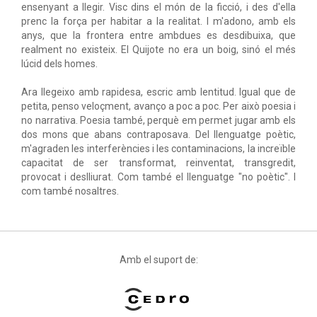
ensenyant a llegir. Visc dins el món de la ficció, i des d'ella
prenc la força per habitar a la realitat. I m'adono, amb els
anys, que la frontera entre ambdues es desdibuixa, que
realment no existeix. El Quijote no era un boig, sinó el més
lúcid dels homes.
Ara llegeixo amb rapidesa, escric amb lentitud. Igual que de
petita, penso veloçment, avanço a poc a poc. Per això poesia i
no narrativa. Poesia també, perquè em permet jugar amb els
dos mons que abans contraposava. Del llenguatge poètic,
m'agraden les interferències i les contaminacions, la increïble
capacitat de ser transformat, reinventat, transgredit,
provocat i deslliurat. Com també el llenguatge "no poètic". I
com també nosaltres.
Amb el suport de: