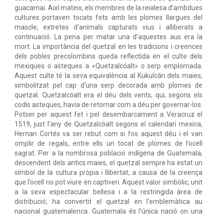
guacamai. Així mateix, els membres de la reialesa d’ambdues
cultures portaven tocats fets amb les plomes llargues del
mascle, extretes d’animals capturats vius i alliberats a
continuació. La pena per matar una d’aquestes aus era la
mort. La importància del quetzal en les tradicions i creences
dels pobles precolombins queda reflectida en el culte dels
mexiques o asteques a «Quetzalcóalt» o serp emplomada.
Aquest culte té la seva equivalència al Kukulcán dels maies,
simbolitzat pel cap d’una serp decorada amb plomes de
quetzal. Quetzalcóalt era el déu dels vents, qui, segons els
codis asteques, havia de retornar com a déu per governar-los.
Potser per aquest fet i pel desembarcament a Veracruz el
1519, just l’any de Quetzalcóalt segons el calendari mexica,
Hernan Cortés va ser rebut com si fos aquest déu i el van
omplir de regals, entre ells un tocat de plomes de l’ocell
sagrat. Per a la nombrosa població indígena de Guatemala,
descendent dels antics maies, el quetzal sempre ha estat un
símbol de la cultura pròpia i llibertat, a causa de la creença
que l’ocell no pot viure en captiveri. Aquest valor simbòlic, unit
a la seva espectacular bellesa i a la restringida àrea de
distribució, ha convertit el quetzal en l’emblemàtica au
nacional guatemalenca. Guatemala és l’única nació on una