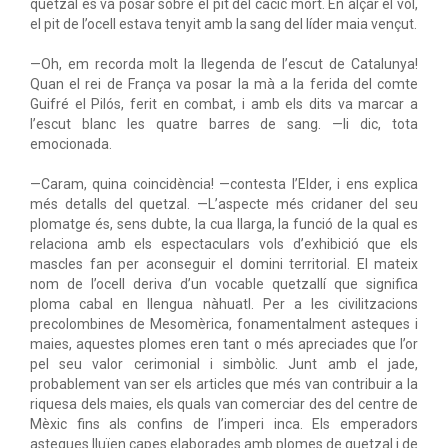
quetzal es va posar sobre el pit del cacic mort. En alçar el vol,
el pit de l’ocell estava tenyit amb la sang del líder maia vençut.
—Oh, em recorda molt la llegenda de l’escut de Catalunya!
Quan el rei de França va posar la mà a la ferida del comte
Guifré el Pilós, ferit en combat, i amb els dits va marcar a
l’escut blanc les quatre barres de sang. —li dic, tota
emocionada.
—Caram, quina coincidència! —contesta l’Elder, i ens explica
més detalls del quetzal. —L’aspecte més cridaner del seu
plomatge és, sens dubte, la cua llarga, la funció de la qual es
relaciona amb els espectaculars vols d’exhibició que els
mascles fan per aconseguir el domini territorial. El mateix
nom de l’ocell deriva d’un vocable quetzallí que significa
ploma cabal en llengua nàhuatl. Per a les civilitzacions
precolombines de Mesomèrica, fonamentalment asteques i
maies, aquestes plomes eren tant o més apreciades que l’or
pel seu valor cerimonial i simbòlic. Junt amb el jade,
probablement van ser els articles que més van contribuir a la
riquesa dels maies, els quals van comerciar des del centre de
Mèxic fins als confins de l’imperi inca. Els emperadors
asteques lluïen capes elaborades amb plomes de quetzal i de