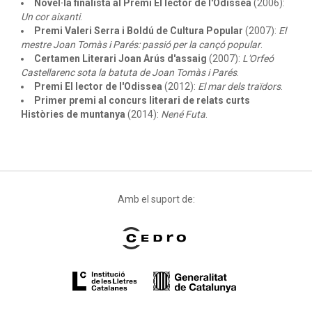
Novel·la finalista al Premi El lector de l'Odissea
(2006):
Un cor aixanti
.
Premi Valeri Serra i Boldú de Cultura Popular
(2007):
El
mestre Joan Tomàs i Parés: passió per la cançó popular
.
Certamen Literari Joan Arús d'assaig
(2007):
L'Orfeó
Castellarenc sota la batuta de Joan Tomàs i Parés
.
Premi El lector de l'Odissea
(2012):
El mar dels traïdors
.
Primer premi al concurs literari de relats curts
Històries de muntanya
(2014):
Nené Futa
.
Amb el suport de: