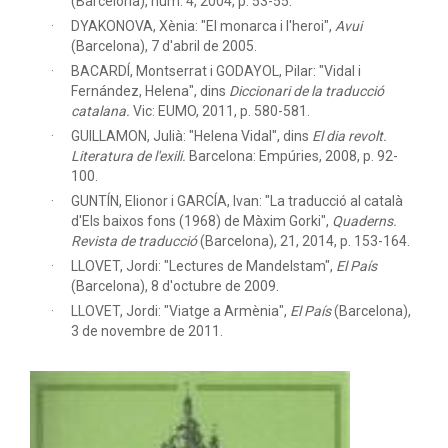
(Barcelona), núm. 4, 2004, p. 53-55.
DYAKONOVA, Xènia: "El monarca i l'heroi",
Avui
(Barcelona), 7 d'abril de 2005.
BACARDÍ, Montserrat i GODAYOL, Pilar: "Vidal i
Fernández, Helena",
dins
Diccionari de la traducció
catalana.
Vic: EUMO, 2011, p. 580-581.
GUILLAMON, Julià: "Helena Vidal",
dins
El dia revolt.
Literatura de l'exili.
Barcelona: Empúries, 2008, p. 92-
100.
GUNTÍN, Elionor i GARCÍA, Ivan: "La traducció al català
d'Els baixos fons (1968) de Màxim Gorki",
Quaderns.
Revista de traducció
(Barcelona), 21, 2014, p. 153-164.
LLOVET, Jordi: "Lectures de Mandelstam",
El País
(Barcelona), 8 d'octubre de 2009.
LLOVET, Jordi: "Viatge a Armènia",
El País
(Barcelona),
3 de novembre de 2011.