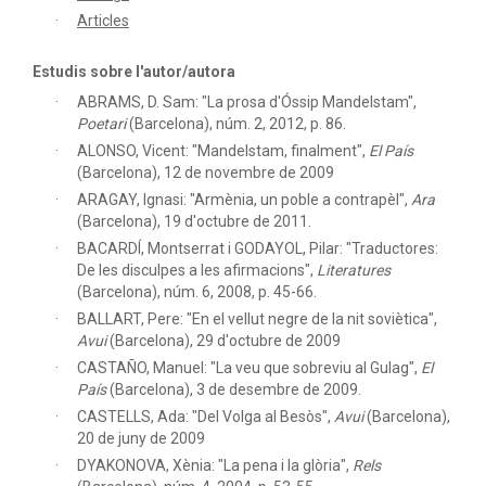
Articles
Estudis sobre l'autor/autora
ABRAMS, D. Sam: "La prosa d'Óssip Mandelstam",
Poetari
(Barcelona), núm. 2, 2012, p. 86.
ALONSO, Vicent: "Mandelstam, finalment",
El País
(Barcelona), 12 de novembre de 2009
ARAGAY, Ignasi: "Armènia, un poble a contrapèl",
Ara
(Barcelona), 19 d'octubre de 2011.
BACARDÍ, Montserrat i GODAYOL, Pilar: "Traductores:
De les disculpes a les afirmacions",
Literatures
(Barcelona), núm. 6, 2008, p. 45-66.
BALLART, Pere: "En el vellut negre de la nit soviètica",
Avui
(Barcelona), 29 d'octubre de 2009
CASTAÑO, Manuel: "La veu que sobreviu al Gulag",
El
País
(Barcelona), 3 de desembre de 2009.
CASTELLS, Ada: "Del Volga al Besòs",
Avui
(Barcelona),
20 de juny de 2009
DYAKONOVA, Xènia: "La pena i la glòria",
Rels