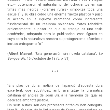
etc.— potenciaron el naturalismo del ochocientos en sus
tintes más negros («drames rurals» simboliza toda una
escuela) y su obra cobró una enorme fuerza plástica y puso
el acento en la riqueza idiomática como ingrediente
fundamental de un realismo solanesco. Yates rehabilita
ardientemente, a pesar de que su trabajo es una tesis
académica, adaptada para la publicación, esas figuras en
cuya obra la naturaleza recobra su protagonismo cósmico e
incluso entropomorfo."
(
Albert Manent
: "Una generación sin novela catalana",
La
Vanguardia
, 16 d'octubre de 1975, p. 51)
* * *
"Ens plau de donar notícia de l'aparició d'aquesta obra
excel·lent, que substitueix amb avantatge la gramàtica
catalana en anglès de Joan Gili, a la memòria del qual és
dedicada amb tota justícia.
Els seus autors són dos professors britànics ben coneguts,