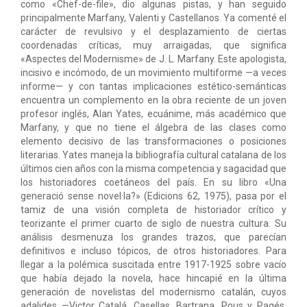
como «Chef-de-file», dio algunas pistas, y han seguido
principalmente Marfany, Valenti y Castellanos. Ya comenté el
carácter de revulsivo y el desplazamiento de ciertas
coordenadas críticas, muy arraigadas, que significa
«Aspectes del Modernisme» de J. L. Marfany. Este apologista,
incisivo e incómodo, de un movimiento multiforme —a veces
informe— y con tantas implicaciones estético-semánticas
encuentra un complemento en la obra reciente de un joven
profesor inglés, Alan Yates, ecuánime, más académico que
Marfany, y que no tiene el álgebra de las clases como
elemento decisivo de las transformaciones o posiciones
literarias. Yates maneja la bibliografía cultural catalana de los
últimos cien años con la misma competencia y sagacidad que
los historiadores coetáneos del país. En su libro «Una
generació sense novel·la?» (Edicions 62, 1975), pasa por el
tamiz de una visión completa de historiador crítico y
teorizante el primer cuarto de siglo de nuestra cultura. Su
análisis desmenuza los grandes trazos, que parecían
definitivos e incluso tópicos, de otros historiadores. Para
llegar a la polémica suscitada entre 1917-1925 sobre vacío
que había dejado la novela, hace hincapié en la última
generación de novelistas del modernismo catalán, cuyos
adalides —Victor Catalá, Casellas, Bartrana, Pous y Pagés,