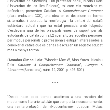
(Universitat de Sheffield), i un professor nadiu, Nicolau Dols
(Universitat de les Illes Balears), tal com ells mateixos es
defineixen, presenten Catalan:
A Comprehensive Grammar
(d'ara endavant, CCG), una obra on es descriuen de forma
sistemàtica i acurada la morfologia i la sintaxi del català
estàndard actual i que ha estat pensada amb l'objectiu
d'esdevenir una de les principals eines de suport per als
estudiants de català com a L2 i per a totes aquelles persones
per motius personals o professionals estiguin interessades a
conèixer el català que es parla i s'escriu en un registre educat
més o menys formal."
(
Amadas Simon, Laia
: "Wheeler, Max W., Alan Yates i Nicolau
Dols:
Catalan: A Comprehensive Grammar
",
Llengua &
Literatura
(Barcelona), núm. 12, 2001, p. 496-501)
* * *
"Desde hace poco tiempo asistimos a una revisión del
modernismo literario catalán que comporta, necesariamente,
una reinterpretacjón del «Noucentisme». Joaquim Molas,