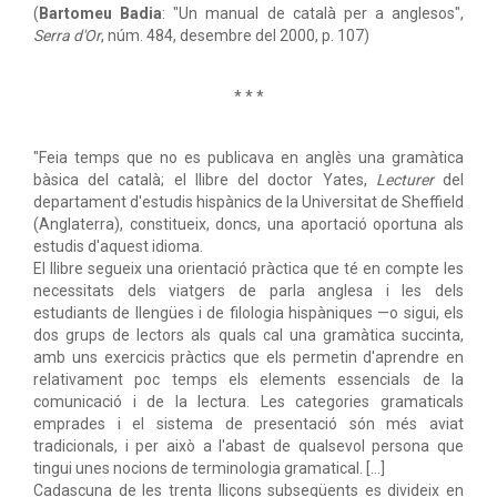
(
Bartomeu Badia
: "Un manual de català per a anglesos",
Serra d'Or
, núm. 484, desembre del 2000, p. 107)
* * *
"Feia temps que no es publicava en anglès una gramàtica
bàsica del català; el llibre del doctor Yates,
Lecturer
del
departament d'estudis hispànics de la Universitat de Sheffield
(Anglaterra), constitueix, doncs, una aportació oportuna als
estudis d'aquest idioma.
El llibre segueix una orientació pràctica que té en compte les
necessitats dels viatgers de parla anglesa i les dels
estudiants de llengües i de filologia hispàniques —o sigui, els
dos grups de lectors als quals cal una gramàtica succinta,
amb uns exercicis pràctics que els permetin d'aprendre en
relativament poc temps els elements essencials de la
comunicació i de la lectura. Les categories gramaticals
emprades i el sistema de presentació són més aviat
tradicionals, i per això a l'abast de qualsevol persona que
tingui unes nocions de terminologia gramatical. [...]
Cadascuna de les trenta lliçons subsegüents es divideix en