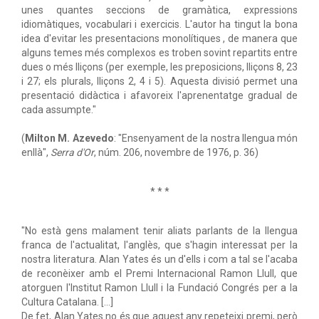
unes quantes seccions de gramàtica, expressions
idiomàtiques, vocabulari i exercicis. L'autor ha tingut la bona
idea d'evitar les presentacions monolítiques , de manera que
alguns temes més complexos es troben sovint repartits entre
dues o més lliçons (per exemple, les preposicions, lliçons 8, 23
i 27; els plurals, lliçons 2, 4 i 5). Aquesta divisió permet una
presentació didàctica i afavoreix l'aprenentatge gradual de
cada assumpte."
(
Milton M. Azevedo
: "Ensenyament de la nostra llengua món
enllà",
Serra d'Or
, núm. 206, novembre de 1976, p. 36)
* * *
"No està gens malament tenir aliats parlants de la llengua
franca de l'actualitat, l'anglès, que s'hagin interessat per la
nostra literatura. Alan Yates és un d'ells i com a tal se l'acaba
de reconèixer amb el Premi Internacional Ramon Llull, que
atorguen l'Institut Ramon Llull i la Fundació Congrés per a la
Cultura Catalana. [...]
De fet, Alan Yates no és que aquest any repeteixi premi, però