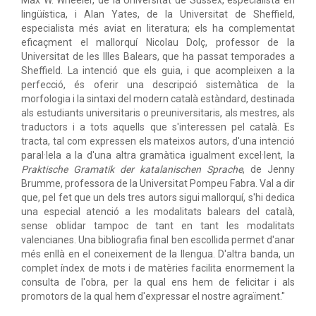
Max W. Wheeler, de la Universitat de Sussex, especialista en
lingüística, i Alan Yates, de la Universitat de Sheffield,
especialista més aviat en literatura; els ha complementat
eficaçment el mallorquí Nicolau Dolç, professor de la
Universitat de les Illes Balears, que ha passat temporades a
Sheffield. La intenció que els guia, i que acompleixen a la
perfecció, és oferir una descripció sistemàtica de la
morfologia i la sintaxi del modern català estàndard, destinada
als estudiants universitaris o preuniversitaris, als mestres, als
traductors i a tots aquells que s'interessen pel català. Es
tracta, tal com expressen els mateixos autors, d'una intenció
paral·lela a la d'una altra gramàtica igualment excel·lent, la
Praktische Gramatik der katalanischen Sprache
, de Jenny
Brumme, professora de la Universitat Pompeu Fabra. Val a dir
que, pel fet que un dels tres autors sigui mallorquí, s'hi dedica
una especial atenció a les modalitats balears del català,
sense oblidar tampoc de tant en tant les modalitats
valencianes. Una bibliografia final ben escollida permet d'anar
més enllà en el coneixement de la llengua. D'altra banda, un
complet índex de mots i de matèries facilita enormement la
consulta de l'obra, per la qual ens hem de felicitar i als
promotors de la qual hem d'expressar el nostre agraïment."