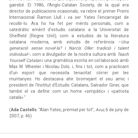
gairebé. El 1986, l'Anglo-Catalan Society, de la qual era
director de publicacions ocasionals, va rebre el primer Premi
Internacional Ramon Llull i va ser Yates l'encarregat de
recollir-lo. Ara ho ha fet per mèrits personals, com a
catedràtic emèrit d'estudis catalans a la Universitat de
Sheffield (Regne Unit); com a estudiós de la literatura
catalana moderna, amb estudis de referència –
Una
generació sense novel·la?
i
Narcís Oller: tradició i talent
individual
–; com a divulgador de la nostra cultura amb
Teach
Yourself Catalan
i una gramàtica escrita en col·laboració amb
Max W. Wheeler i Nicolau Dols; i, fins i tot, com a practicant
d'un esport que necessita tenacitat: córrer per les
muntanyes. Ho destacava ahir bromejant el seu amic i
president de l'Institut d'Estudis Catalans, Salvador Giner, que
també el va definir com un home «simpàtic» i «patriota
català»."
(
Ada Castells
: "Alan Yates, premiat per tot",
Avui
, 6 de juny de
2007, p. 46)