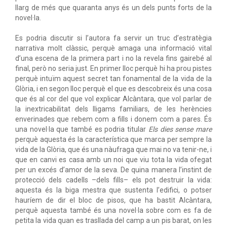
llarg de més que quaranta anys és un dels punts forts de la
novel·la.
Es podria discutir si l’autora fa servir un truc d’estratègia
narrativa molt clàssic, perquè amaga una informació vital
d’una escena de la primera part i no la revela fins gairebé al
final, però no seria just. En primer lloc perquè hi ha prou pistes
perquè intuïm aquest secret tan fonamental de la vida de la
Glòria, i en segon lloc perquè el que es descobreix és una cosa
que és al cor del que vol explicar Alcàntara, que vol parlar de
la inextricabilitat dels lligams familiars, de les herències
enverinades que rebem com a fills i donem com a pares. És
una novel·la que també es podria titular
Els dies sense mare
perquè aquesta és la característica que marca per sempre la
vida de la Glòria, que és una nàufraga que mai no va tenir-ne, i
que en canvi es casa amb un noi que viu tota la vida ofegat
per un excés d’amor de la seva. De quina manera l’instint de
protecció dels cadells –dels fills– els pot destruir la vida:
aquesta és la biga mestra que sustenta l’edifici, o potser
hauríem de dir el bloc de pisos, que ha bastit Alcàntara,
perquè aquesta també és una novel·la sobre com es fa de
petita la vida quan es trasllada del camp a un pis barat, on les