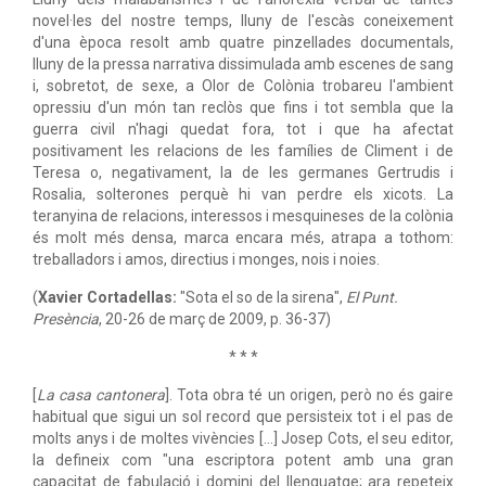
novel·les del nostre temps, lluny de l'escàs coneixement
d'una època resolt amb quatre pinzellades documentals,
lluny de la pressa narrativa dissimulada amb escenes de sang
i, sobretot, de sexe, a Olor de Colònia trobareu l'ambient
opressiu d'un món tan reclòs que fins i tot sembla que la
guerra civil n'hagi quedat fora, tot i que ha afectat
positivament les relacions de les famílies de Climent i de
Teresa o, negativament, la de les germanes Gertrudis i
Rosalia, solterones perquè hi van perdre els xicots. La
teranyina de relacions, interessos i mesquineses de la colònia
és molt més densa, marca encara més, atrapa a tothom:
treballadors i amos, directius i monges, nois i noies.
(
Xavier Cortadellas:
"Sota el so de la sirena",
El Punt.
Presència
, 20-26 de març de 2009, p. 36-37)
* * *
[
La casa cantonera
]. Tota obra té un origen, però no és gaire
habitual que sigui un sol record que persisteix tot i el pas de
molts anys i de moltes vivències […] Josep Cots, el seu editor,
la defineix com "una escriptora potent amb una gran
capacitat de fabulació i domini del llenguatge; ara repeteix