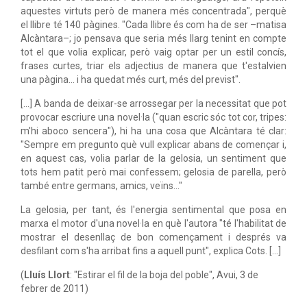
aquestes virtuts però de manera més concentrada", perquè
el llibre té 140 pàgines. "Cada llibre és com ha de ser –matisa
Alcàntara–; jo pensava que seria més llarg tenint en compte
tot el que volia explicar, però vaig optar per un estil concís,
frases curtes, triar els adjectius de manera que t'estalvien
una pàgina... i ha quedat més curt, més del previst".
[…] A banda de deixar-se arrossegar per la necessitat que pot
provocar escriure una novel·la ("quan escric sóc tot cor, tripes:
m'hi aboco sencera"), hi ha una cosa que Alcàntara té clar:
"Sempre em pregunto què vull explicar abans de començar i,
en aquest cas, volia parlar de la gelosia, un sentiment que
tots hem patit però mai confessem; gelosia de parella, però
també entre germans, amics, veïns..."
La gelosia, per tant, és l'energia sentimental que posa en
marxa el motor d'una novel·la en què l'autora "té l'habilitat de
mostrar el desenllaç de bon començament i després va
desfilant com s'ha arribat fins a aquell punt", explica Cots. […]
(
Lluís Llort
: "Estirar el fil de la boja del poble", Avui, 3 de
febrer de 2011)