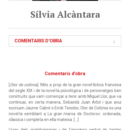
Sílvia Alcàntara
COMENTARIS D'OBRA
Comentaris d'obra
[
Olor de colònia
]. Més a prop de la gran novel·lística francesa
del segle XIX i de la novel·la psicològica i de personatges ben
construïts que vam començar a tenir amb Miquel Llor, que va
continuar, en certa manera, Sebastià Juan Arbó i que avui
escriuen Jaume Cabré o Emili Teixidor, Olor de Colònia es una
novel·la semblant a La gran marxa de Doctorov: ordenada,
clàssica i completa en ella mateixa. [...]
Lluny dels malabarismes i de l'anorèxia verbal de tantes