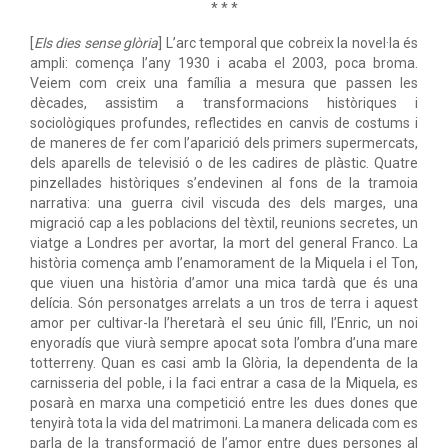
* * *
[
Els dies sense glòria
] L’arc temporal que cobreix la novel·la és
ampli: comença l’any 1930 i acaba el 2003, poca broma.
Veiem com creix una família a mesura que passen les
dècades, assistim a transformacions històriques i
sociològiques profundes, reflectides en canvis de costums i
de maneres de fer com l’aparició dels primers supermercats,
dels aparells de televisió o de les cadires de plàstic. Quatre
pinzellades històriques s’endevinen al fons de la tramoia
narrativa: una guerra civil viscuda des dels marges, una
migració cap a les poblacions del tèxtil, reunions secretes, un
viatge a Londres per avortar, la mort del general Franco. La
història comença amb l’enamorament de la Miquela i el Ton,
que viuen una història d’amor una mica tardà que és una
delícia. Són personatges arrelats a un tros de terra i aquest
amor per cultivar-la l’heretarà el seu únic fill, l’Enric, un noi
enyoradís que viurà sempre apocat sota l’ombra d’una mare
totterreny. Quan es casi amb la Glòria, la dependenta de la
carnisseria del poble, i la faci entrar a casa de la Miquela, es
posarà en marxa una competició entre les dues dones que
tenyirà tota la vida del matrimoni. La manera delicada com es
parla de la transformació de l’amor entre dues persones al