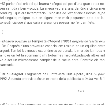
—Sí, parlar d'«el crit del qui brama / ofegat pel pes d'una gran bota» no e
ben sentida i ben viscuda. La meua veu era una denúncia cívica més
demiürg —que era la temptació— sinó des de l'experiència individual, pe
del singular, malgrat que en alguns —en molt poquets— opte per la 
consciència que el que calia era escriure poesia i no fer pamflets.
...]
—
El darrer poemari és
Tempesta d'Argent
(1986), després de l'esclat exu
—Bé. Després d'una provatura especial em resitue en un equilibri entr
argent. També les meues experiències personals; la mort de la meua mar
ja no és un fet tan dominant, s'hi troba més mediatitzada pels altres a
Ve a ser un microcosmos complet de la meua obra. Controle els ton
harmonia.
(
Enric Balaguer:
Fragments de l'"Entrevista Lluís Alpera", dins
50 poem
1992. Aquesta entrevista és un extracte de la publicada a
Daina
, vol. 8,
* * *
−
Hi ha una idea permanent en els versos de maduresa, que és la vi