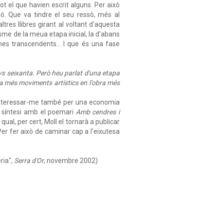
t el que havien escrit alguns. Per això
ó. Que va tindre el seu ressò, més al
ltres llibres girant al voltant d'aquesta
me de la meua etapa inicial, la d'abans
s transcendents... I que és una fase
ys seixanta. Però heu parlat d'una etapa
ha més moviments artístics en l'obra més
 interessar-me també per una economia
a síntesi amb el poemari
Amb cendres i
 qual, per cert, Moll el tornarà a publicar
Per fer això de caminar cap a l'eixutesa
ria",
Serra d'Or
, novembre 2002)