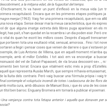
descobriment, a la mitjana edat, de la fugacitat del temps.
−Efectivament, hi va haver un punt d'inflexió en la meua vida (un t
primera recapitulació. Encara que en les primeres etapes poètiques ja
magre menjar
(1963). Vaig fer una primera recapitulació, que em va all
una nova etapa. Sense deixar mai la meua característica, que és express
vol dir que alguna imatge extreta dels llibres puga aparèixer en els
llegit, has paït, s'han quedat en la recambra i un dia poden eixir. Però cr
to vital és quan he escrit les millors coses. Després d'aquell trencamen
que portaven tota una exultació vital, sensual, amorosa... Fins i tot nove
portaren a llegir i pensar coses que venien de darrere o que s'estaven p
exemple, de Luis Antonio de Villena, que en aquell moment m'arriba que 
exemple, amb el millor Estellés. I tot això em va encoratjar a busc
insinuació del vel de Salvat-Papasseit, de «la brusa descosint-se»..., ni 
pimentó ben torrat. Encara que vitalment estic més a prop d'Estellés
aquell que representa Ausiàs March, que sempre m'havia entusiasmat, que
de la lluita dels contraris. Però vaig buscar una fórmula pròpia i vaig tr
final contemple el voluptuós incendi de totes i cadascuna de les flors del
amb molta cura, amb dibuixos de Manuel Boix, i que és una de les co
un títol ben barroc. Enguany Bromera em tornarà a publicar el poemari.
−
Una venjança contra tota l'etapa anterior i aquells que donaven per so
social?