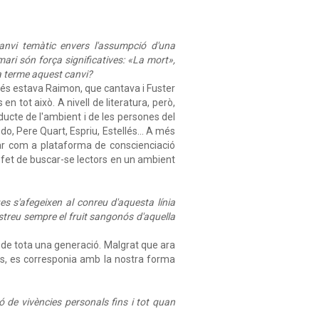
vi temàtic envers l'assumpció d'una
emari són força significatives: «La mort»,
r a terme aquest canvi?
és estava Raimon, que cantava i Fuster
n tot això. A nivell de literatura, però,
ucte de l'ambient i de les persones del
, Pere Quart, Espriu, Estellés... A més
itar com a plataforma de conscienciació
l fet de buscar-se lectors en un ambient
s s'afegeixen al conreu d'aquesta línia
treu sempre el fruit sangonós d'aquella
 de tota una generació. Malgrat que ara
es, es corresponia amb la nostra forma
 de vivències personals fins i tot quan