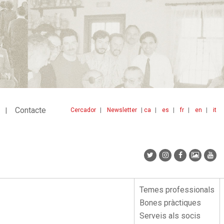
Contacte
Cercador
Newsletter
ca
es
fr
en
it
Menu
idiomes
top
Temes professionals
Menu
Bones pràctiques
lateral
Serveis als socis