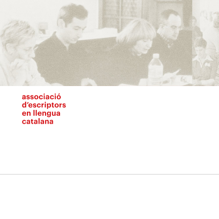
Vés
al
contingut
N
pr