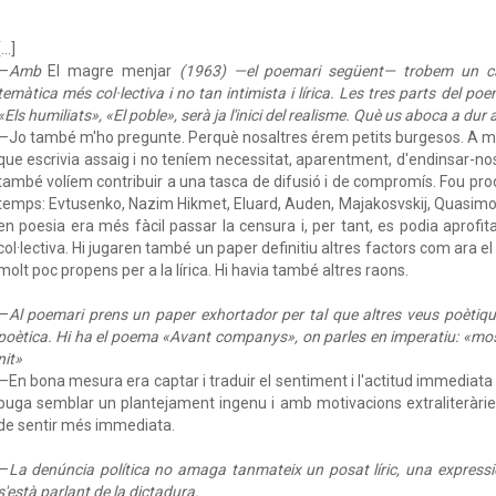
...]
—
Amb
El magre menjar
(1963) —el poemari següent— trobem un can
temàtica més col·lectiva i no tan intimista i lírica. Les tres parts del po
«Els humiliats», «El poble», serà ja l'inici del realisme. Què us aboca a du
—Jo també m'ho pregunte. Perquè nosaltres érem petits burgesos. A m
que escrivia assaig i no teníem necessitat, aparentment, d'endinsar-nos e
també volíem contribuir a una tasca de difusió i de compromís. Fou prod
temps: Evtusenko, Nazim Hikmet, Eluard, Auden, Majakosvskij, Quasimodo
en poesia era més fàcil passar la censura i, per tant, es podia aprof
col·lectiva. Hi jugaren també un paper definitiu altres factors com ara e
molt poc propens per a la lírica. Hi havia també altres raons.
—
Al poemari prens un paper exhortador per tal que altres veus poètique
poètica. Hi ha el poema «Avant companys», on parles en imperatiu: «mos
nit»
—En bona mesura era captar i traduir el sentiment i l'actitud immediata
puga semblar un plantejament ingenu i amb motivacions extraliteràri
de sentir més immediata.
—
La denúncia política no amaga tanmateix un posat líric, una expressió
s'està parlant de la dictadura.