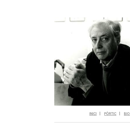
INICI
PÒRTIC
BIO