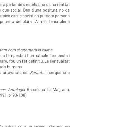
ra parlar dels estels sinó d'una realitat
 que social. Des d'una positura no de
r això escric sovint en primera persona
primera del plural. A més tenia plena
ltant com si retornara la calma.
e la tempesta i l'immutable: tempesta i
e, fou un fet definitiu. La sensualitat
nhels humans.
s arravatats del
Surant...
i cerque una
es. Antologia
. Barcelona: La Magrana,
 1991, p. 93-108)
da entesa com un incendi. Després del