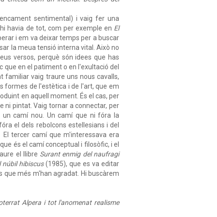
rencament sentimental) i vaig fer una
 hi havia de tot, com per exemple en
El
iberar i em va deixar temps per a buscar
ar la meua tensió interna vital. Això no
 meus versos, perquè són idees que has
ec que en el patiment o en l'exultació del
t familiar vaig traure uns nous cavalls,
s formes de l'estètica i de l'art, que em
roduint en aquell moment. És el cas, per
ni pintat. Vaig tornar a connectar, per
ar un camí nou. Un camí que ni fóra la
fóra el dels rebolcons estellesians i del
. El tercer camí que m'interessava era
 és el camí conceptual i filosòfic, i el
aure el llibre
Surant enmig del naufragi
 núbil hibiscus
(1985), que es va editar
ses que més m'han agradat. Hi buscàrem
terrat Alpera i tot l'anomenat realisme