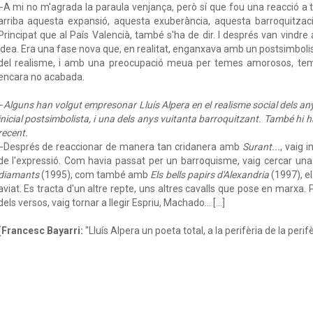
−A mi no m'agrada la paraula venjança, però sí que fou una reacció a to
arriba aquesta expansió, aquesta exuberància, aquesta barroquitzaci
Principat que al País Valencià, també s'ha de dir. I després van vindre a
idea. Era una fase nova que, en realitat, enganxava amb un postsimbolis
del realisme, i amb una preocupació meua per temes amorosos, teme
encara no acabada.
−
Alguns han volgut empresonar Lluís Alpera en el realisme social dels an
inicial postsimbolista, i una dels anys vuitanta barroquitzant. També hi 
recent.
−Després de reaccionar de manera tan cridanera amb
Surant...
, vaig
de l'expressió. Com havia passat per un barroquisme, vaig cercar un
diamants
(1995), com també amb
Els bells papirs d'Alexandria
(1997), el
aviat. Es tracta d'un altre repte, uns altres cavalls que pose en marxa. 
dels versos, vaig tornar a llegir Espriu, Machado... [...]
(
Francesc Bayarri:
"Lluís Alpera un poeta total, a la perifèria de la perifè