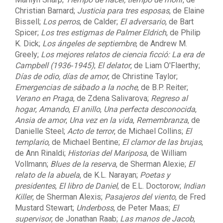
Christian Barnard;
Justicia para tres esposas
, de Elaine
Bissell;
Los perros
, de Calder;
El adversario
, de Bart
Spicer;
Los tres estigmas de Palmer Eldrich
, de Philip
K. Dick;
Los ángeles de septiembre
, de Andrew M.
Greely;
Los mejores relatos de ciencia ficció: La era de
Campbell (1936‑1945)
;
El delator
, de Liam O'Flaerthy;
Días de odio, días de amor
, de Christine Taylor;
Emergencias de sábado a la noche
, de B.P. Reiter;
Verano en Praga
, de Zdena Salivarova;
Regreso al
hogar
,
Amando
,
El anillo
,
Una perfecta desconocida
,
Ansia de amor
,
Una vez en la vida
,
Remembranza
, de
Danielle Steel;
Acto de terror
, de Michael Collins;
El
templario
, de Michael Bentine;
El clamor de las brujas
,
de Ann Rinaldi;
Historias del Mariposa
, de William
Vollmann;
Blues de la reserva
, de Sherman Alexie;
El
relato de la abuela
, de K.L. Narayan;
Poetas y
presidentes
,
El libro de Daniel
, de E.L. Doctorow;
Indian
Killer
, de Sherman Alexis;
Pasajeros del viento
, de Fred
Mustard Stewart;
Underboss
, de Peter Maas;
El
supervisor
, de Jonathan Raab;
Las manos de Jacob
,