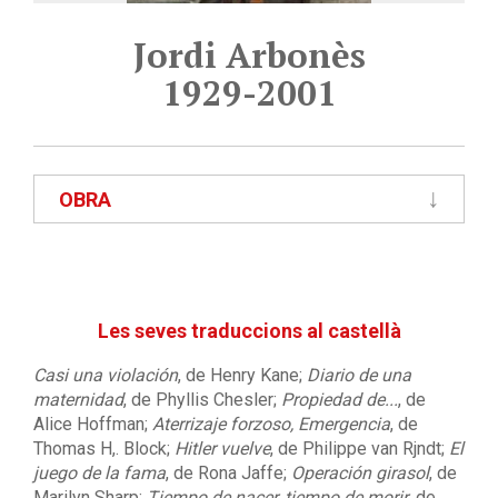
Jordi Arbonès
1929-2001
OBRA
Les seves traduccions al castellà
Casi una violación
, de Henry Kane;
Diario de una
maternidad
, de Phyllis Chesler;
Propiedad de...
, de
Alice Hoffman;
Aterrizaje forzoso, Emergencia
, de
Thomas H,. Block;
Hitler vuelve
, de Philippe van Rjndt;
El
juego de la fama
, de Rona Jaffe;
Operación girasol
, de
Marilyn Sharp;
Tiempo de nacer, tiempo de morir
, de