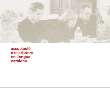
Vés
al
contingut
N
pr