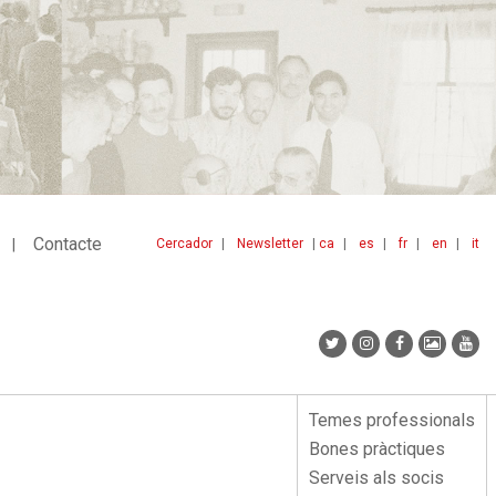
Contacte
Cercador
Newsletter
ca
es
fr
en
it
Menu
idiomes
top
Temes professionals
Menu
Bones pràctiques
lateral
Serveis als socis