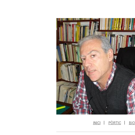
INICI
PÒRTIC
BIO