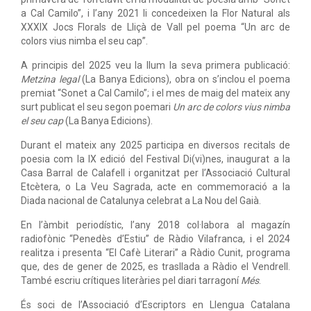
a Cal Camilo”, i l’any 2021 li concedeixen la Flor Natural als
XXXIX Jocs Florals de Lliçà de Vall pel poema “Un arc de
colors vius nimba el seu cap”.
A principis del 2025 veu la llum la seva primera publicació:
Metzina legal
(La Banya Edicions), obra on s’inclou el poema
premiat “Sonet a Cal Camilo”; i el mes de maig del mateix any
surt publicat el seu segon poemari
Un arc de colors vius nimba
el seu cap
(La Banya Edicions).
Durant el mateix any 2025 participa en diversos recitals de
poesia com la IX edició del Festival Di(vi)nes, inaugurat a la
Casa Barral de Calafell i organitzat per l’Associació Cultural
Etcètera, o La Veu Sagrada, acte en commemoració a la
Diada nacional de Catalunya celebrat a La Nou del Gaià.
En l’àmbit periodístic, l’any 2018 col·labora al magazín
radiofònic “Penedès d’Estiu” de Ràdio Vilafranca, i el 2024
realitza i presenta “El Cafè Literari” a Ràdio Cunit, programa
que, des de gener de 2025, es trasllada a Ràdio el Vendrell.
També escriu crítiques literàries pel diari tarragoní
Més
.
És soci de l’Associació d’Escriptors en Llengua Catalana