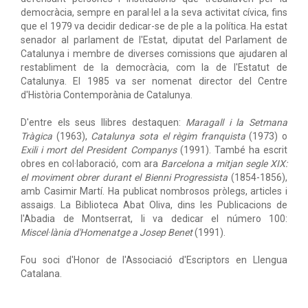
democràcia, sempre en paral·lel a la seva activitat cívica, fins
que el 1979 va decidir dedicar-se de ple a la política. Ha estat
senador al parlament de l'Estat, diputat del Parlament de
Catalunya i membre de diverses comissions que ajudaren al
restabliment de la democràcia, com la de l'Estatut de
Catalunya. El 1985 va ser nomenat director del Centre
d'Història Contemporània de Catalunya.
D'entre els seus llibres destaquen:
Maragall i la Setmana
Tràgica
(1963),
Catalunya sota el règim franquista
(1973) o
Exili i mort del President Companys
(1991). També ha escrit
obres en col·laboració, com ara
Barcelona a mitjan segle XIX:
el moviment obrer durant el Bienni Progressista
(1854-1856),
amb Casimir Martí. Ha publicat nombrosos pròlegs, articles i
assaigs. La Biblioteca Abat Oliva, dins les Publicacions de
l'Abadia de Montserrat, li va dedicar el número 100:
Miscel·lània d'Homenatge a Josep Benet
(1991).
Fou soci d'Honor de l'Associació d'Escriptors en Llengua
Catalana.