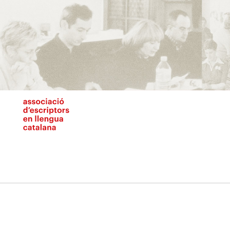
Vés
al
contingut
N
pr