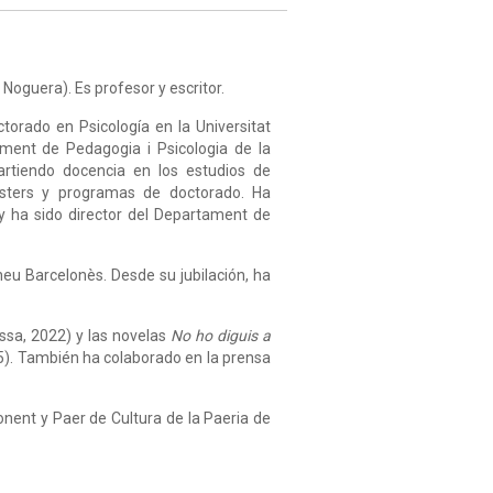
 Noguera). Es profesor y escritor.
ctorado en Psicología en la Universitat
ment de Pedagogia i Psicologia de la
artiendo docencia en los estudios de
ásters y programas de doctorado. Ha
 y ha sido director del Departament de
eneu Barcelonès. Desde su jubilación, ha
issa, 2022) y las novelas
No ho diguis a
5)
. También ha colaborado en la prensa
nent y Paer de Cultura de la Paeria de