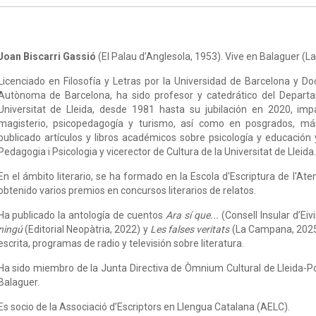
Joan Biscarri Gassió
(El Palau d’Anglesola, 1953). Vive en Balaguer (La
Licenciado en Filosofía y Letras por la Universidad de Barcelona y Do
Autònoma de Barcelona, ha sido profesor y catedrático del Departa
Universitat de Lleida, desde 1981 hasta su jubilación en 2020, imp
magisterio, psicopedagogía y turismo, así como en posgrados, m
publicado artículos y libros académicos sobre psicología y educación
Pedagogia i Psicologia y vicerector de Cultura de la Universitat de Lleida.
En el ámbito literario, se ha formado en la Escola d'Escriptura de l'At
obtenido varios premios en concursos literarios de relatos.
Ha publicado la antología de cuentos
Ara sí que...
(Consell Insular d
’
Eiv
ningú
(Editorial Neopàtria, 2022) y
Les falses veritats
(La Campana, 202
escrita, programas de radio y televisión sobre literatura.
Ha sido miembro de la Junta Directiva de Òmnium Cultural de Lleida-Po
Balaguer.
Es socio de la Associació d’Escriptors en Llengua Catalana (AELC).