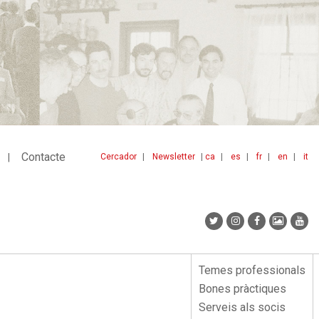
Contacte
Cercador
Newsletter
ca
es
fr
en
it
Menu
idiomes
top
Temes professionals
Menu
Bones pràctiques
lateral
Serveis als socis