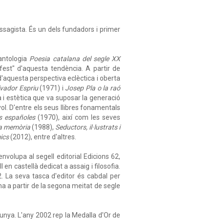
i assagista. És un dels fundadors i primer
'antologia
Poesia catalana del segle XX
fest" d'aquesta tendència. A partir de
 d'aquesta perspectiva eclèctica i oberta
lvador Espriu
(1971) i
Josep Pla o la raó
a i estètica que va suposar la generació
ol. D'entre els seus llibres fonamentals
s españoles
(1970), així com les seves
la memòria
(1988),
Seductors, il·lustrats i
ics
(2012), entre d'altres.
nvolupa al segell editorial Edicions 62,
en castellà dedicat a assaig i filosofia.
. La seva tasca d'editor és cabdal per
a a partir de la segona meitat de segle
lunya. L'any 2002 rep la Medalla d'Or de