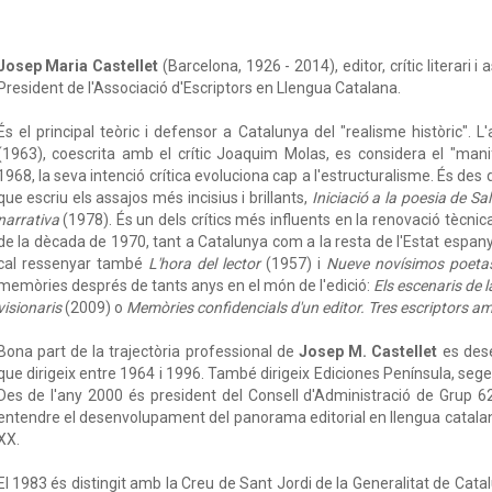
Josep Maria Castellet
(Barcelona, 1926 - 2014), editor, crític literari 
President de l'Associació d'Escriptors en Llengua Catalana.
És el principal teòric i defensor a Catalunya del "realisme històric". L
(1963), coescrita amb el crític Joaquim Molas, es considera el "mani
1968, la seva intenció crítica evoluciona cap a l'estructuralisme. És des
que escriu els assajos més incisius i brillants,
Iniciació a la poesia de Sa
narrativa
(1978). És un dels crítics més influents en la renovació tècnic
de la dècada de 1970, tant a Catalunya com a la resta de l'Estat espany
cal ressenyar també
L'hora del lector
(1957) i
Nueve novísimos poeta
memòries després de tants anys en el món de l'edició:
Els escenaris de 
visionaris
(2009) o
Memòries confidencials d'un editor. Tres escriptors am
Bona part de la trajectòria professional de
Josep M. Castellet
es dese
que dirigeix entre 1964 i 1996. També dirigeix Ediciones Península, segell 
Des de l'any 2000 és president del Consell d'Administració de Grup 62
entendre el desenvolupament del panorama editorial en llengua catalan
XX.
El 1983 és distingit amb la Creu de Sant Jordi de la Generalitat de Cata