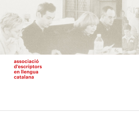
Vés
al
contingut
N
pr