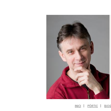
INICI
PÒRTIC
BIO