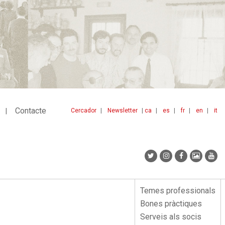
Contacte
Cercador
Newsletter
ca
es
fr
en
it
Menu
idiomes
top
Temes professionals
Menu
Bones pràctiques
lateral
Serveis als socis