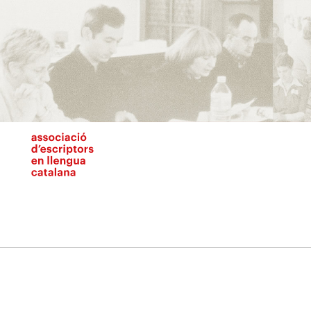
Vés
al
contingut
N
pr