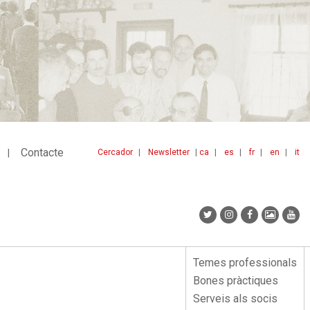
Contacte
Cercador
Newsletter
ca
es
fr
en
it
Menu
idiomes
top
Temes professionals
Menu
Bones pràctiques
lateral
Serveis als socis