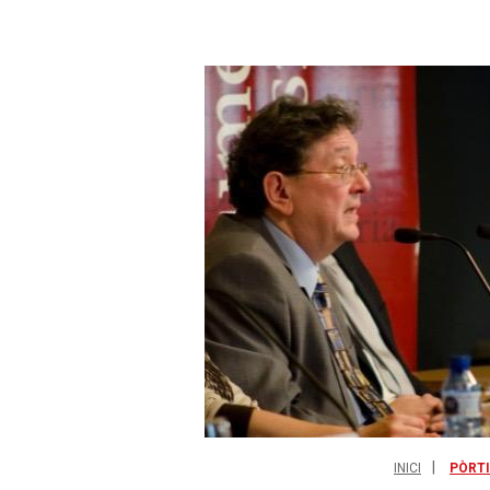
INICI
PÒRT