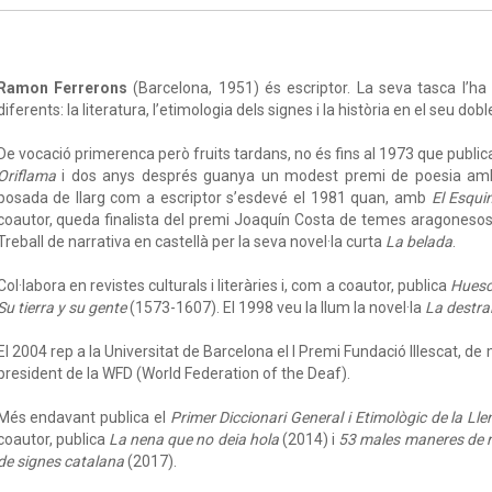
Ramon Ferrerons
(Barcelona, 1951) és escriptor. La seva tasca l’ha 
diferents: la literatura, l’etimologia dels signes i la història en el seu do
De vocació primerenca però fruits tardans, no és fins al 1973 que publica e
Oriflama
i dos anys després guanya un modest premi de poesia a
posada de llarg com a escriptor s’esdevé el 1981 quan, amb
El Esqui
coautor, queda finalista del premi Joaquín Costa de temes aragonesos
Treball de narrativa en castellà per la seva novel·la curta
La belada
.
Col·labora en revistes culturals i literàries i, com a coautor, publica
Huesca
Su tierra y su gente
(1573-1607). El 1998 veu la llum la novel·la
La destral 
El 2004 rep a la Universitat de Barcelona el I Premi Fundació Illescat, d
president de la WFD (World Federation of the Deaf).
Més endavant publica el
Primer Diccionari General i Etimològic de la L
coautor, publica
La nena que no deia hola
(2014) i
53 males maneres de riu
de signes catalana
(2017).