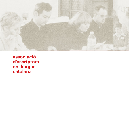
Vés
al
contingut
N
pr