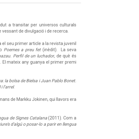
dut a transitar per universos culturals
ble vessant de divulgació i de recerca.
l seu primer article a la revista juvenil
mb
Poemes a preu fet
(inèdit). La seva
nazau. Perfil de un luchador
, de què és
. El mateix any guanya el primer premi
: la bolsa de Bielsa i Juan Pablo Bonet.
i l’arrel
.
e mans de Markku Jokinen, qui llavors era
lengua de Signes Catalana
(2011). Com a
re's d'algú o posar-lo a parir en llengua