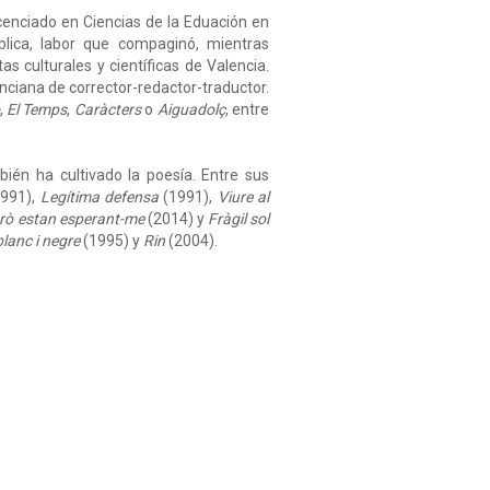
cenciado en Ciencias de la Eduación en
blica, labor que compaginó, mientras
tas culturales y científicas de Valencia.
nciana de corrector-redactor-traductor.
,
El Temps
,
Caràcters
o
Aiguadolç
, entre
bién ha cultivado la poesía. Entre sus
991),
Legítima defensa
(1991),
Viure al
rò estan esperant-me
(2014) y
Fràgil sol
lanc i negre
(1995) y
Rin
(2004).