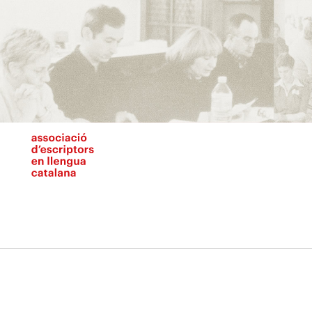
Vés
al
contingut
N
pr