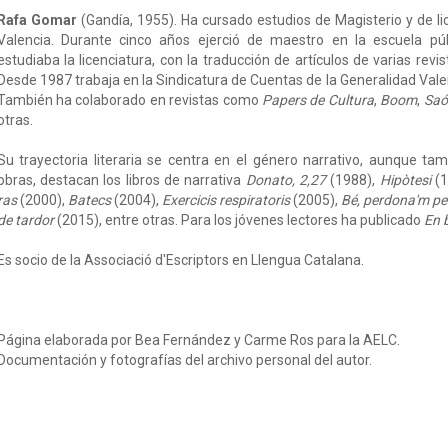
Rafa Gomar
(Gandía, 1955). Ha cursado estudios de Magisterio y de li
Valencia. Durante cinco años ejerció de maestro en la escuela pú
estudiaba la licenciatura, con la traducción de artículos de varias revis
Desde 1987 trabaja en la Sindicatura de Cuentas de la Generalidad Vale
También ha colaborado en revistas como
Papers de Cultura
,
Boom
,
Saó
otras.
Su trayectoria literaria se centra en el género narrativo, aunque tam
obras, destacan los libros de narrativa
Donato, 2,27
(1988),
Hipòtesi
(1
ras
(2000),
Batecs
(2004),
Exercicis respiratoris
(2005),
Bé, perdona'm pe
de tardor
(2015), entre otras. Para los jóvenes lectores ha publicado
En b
Es socio de la Associació d'Escriptors en Llengua Catalana.
Página elaborada por Bea Fernández y Carme Ros para la AELC.
Documentación y fotografías del archivo personal del autor.