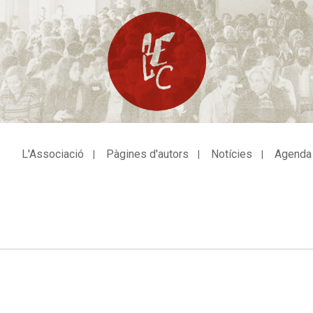
L'Associació
Pàgines d'autors
Notícies
Agenda
avegació
incipal