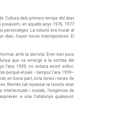
e Cultura dels primers temps del diari
 hi posàvem, en aquells anys 1976, 1977
us personatges. La solució era trucar al
 diari, fossin hores intempestives. El
onformar amb la derrota. Eren ben pocs
alunya que va emergir a la sortida del
s l'any 1939, no estava escrit enlloc.
ible perquè el país –tampoc l'any 1939–
at, en bona part, sota tones i tones de
tes. Només cal repassar la revista
Ariel
.
ntel·lectuals i socials, l'exigència de
aspiraven a una Catalunya qualsevol.