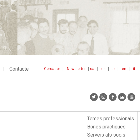
Contacte
Cercador
Newsletter
ca
es
fr
en
it
Menu
idiomes
top
Temes professionals
Menu
Bones pràctiques
lateral
Serveis als socis