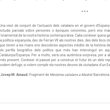
* * *
Una visió de conjunt de l'actuació dels catalans en el govern d'Espan
estudis parcials sobre persones o èpoques concretes, però ens ma
fonamental de la nostra història contemporània. Calia conèixer quina g
la política espanyola, des de Ferran VII als nostres dies, des dels llocs c
que tenim a les mans ens descobreix aspectes inèdits de la història del
els perfils biogràfics dels polítics que més han intervingut en aq
Catalunya/Espanya. Per a molts, serà una autèntica sorpresa; per a altr
més present. Conèixer el passat per a construir el futur és un dels rep
podem defugir, si volem complir els nostres deures de ciutadans d'un Es
(
Josep M. Ainaud.
Fragment de
Ministres catalans a Madrid
. Barcelona