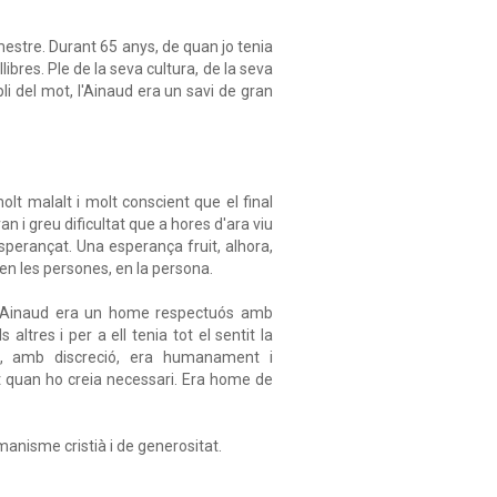
mestre. Durant 65 anys, de quan jo tenia
llibres. Ple de la seva cultura, de la seva
li del mot, l'Ainaud era un savi de gran
.
lt malalt i molt conscient que el final
n i greu dificultat que a hores d'ara viu
sperançat. Una esperança fruit, alhora,
e en les persones, en la persona.
t. L'Ainaud era un home respectuós amb
ltres i per a ell tenia tot el sentit la
a, amb discreció, era humanament i
nt quan ho creia necessari. Era home de
manisme cristià i de generositat.