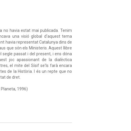
ya no havia estat mai publicada. Tenim
ncava una visió global d'aquest tema
ent havia representat Catalunya dins de
laus que són els Ministeris. Aquest llibre
 segle passat i del present, i ens dóna
uest joc apassionant de la dialèctica
es, el mite del Sísif se'ls farà encara
tes de la Història. I és un repte que no
tat de dret.
: Planeta, 1996)