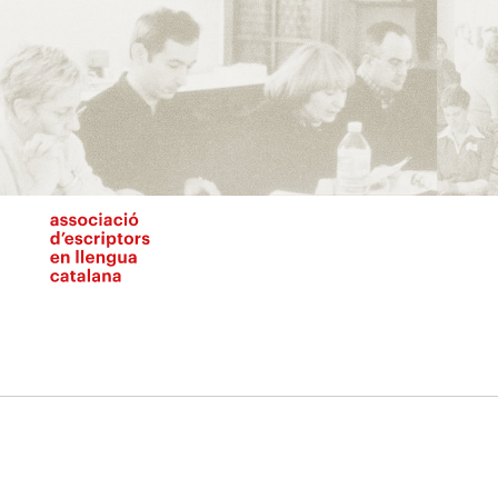
Vés
al
contingut
N
pr