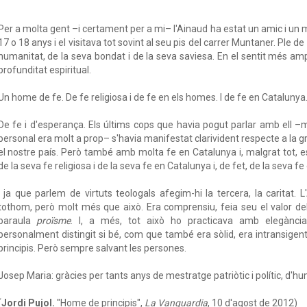
Per a molta gent –i certament per a mi– l'Ainaud ha estat un amic i un 
17 o 18 anys i el visitava tot sovint al seu pis del carrer Muntaner. Ple de 
humanitat, de la seva bondat i de la seva saviesa. En el sentit més amp
profunditat espiritual.
Un home de fe. De fe religiosa i de fe en els homes. I de fe en Catalunya
De fe i d'esperança. Els últims cops que havia pogut parlar amb ell –mo
personal era molt a prop– s'havia manifestat clarivident respecte a la gra
el nostre país. Però també amb molta fe en Catalunya i, malgrat tot, e
de la seva fe religiosa i de la seva fe en Catalunya i, de fet, de la seva f
I ja que parlem de virtuts teologals afegim-hi la tercera, la carita
tothom, però molt més que això. Era comprensiu, feia seu el valor dels a
paraula
proïsme
. I, a més, tot això ho practicava amb elegànci
personalment distingit si bé, com que també era sòlid, era intransige
principis. Però sempre salvant les persones.
Josep Maria: gràcies per tants anys de mestratge patriòtic i polític, d'hu
(
Jordi Pujol.
"Home de principis",
La Vanguardia
, 10 d'agost de 2012)