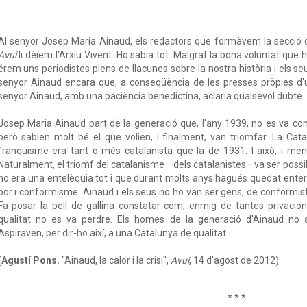
Al senyor Josep Maria Ainaud, els redactors que formàvem la secció d
Avui
li dèiem l'Arxiu Vivent. Ho sabia tot. Malgrat la bona voluntat que
érem uns periodistes plens de llacunes sobre la nostra història i els se
senyor Ainaud encara que, a conseqüència de les presses pròpies d'un
senyor Ainaud, amb una paciència benedictina, aclaria qualsevol dubte.
Josep Maria Ainaud part de la generació que, l'any 1939, no es va c
però sabien molt bé el que volien, i finalment, van triomfar. La Cat
franquisme era tant o més catalanista que la de 1931. I això, i meny
Naturalment, el triomf del catalanisme –dels catalanistes– va ser poss
no era una entelèquia tot i que durant molts anys hagués quedat enterr
por i conformisme. Ainaud i els seus no ho van ser gens, de conformis
Fa posar la pell de gallina constatar com, enmig de tantes privacions i
qualitat no es va perdre. Els homes de la generació d'Ainaud no 
Aspiraven, per dir-ho així, a una Catalunya de qualitat.
(
Agustí Pons.
"Ainaud, la calor i la crisi",
Avui
, 14 d'agost de 2012)
* * *