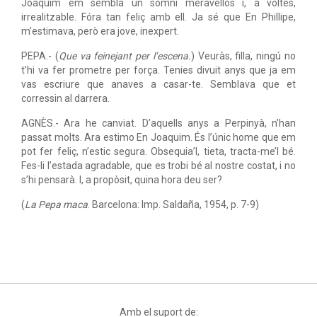
Joaquim em sembla un somni meravellós i, a voltes,
irrealitzable. Fóra tan feliç amb ell. Ja sé que En Phillipe,
m’estimava, però era jove, inexpert.
PEPA.- (
Que va feinejant per l’escena.
) Veuràs, filla, ningú no
t’hi va fer prometre per força. Tenies divuit anys que ja em
vas escriure que anaves a casar-te. Semblava que et
corressin al darrera.
AGNÈS.- Ara he canviat. D’aquells anys a Perpinyà, n’han
passat molts. Ara estimo En Joaquim. És l’únic home que em
pot fer feliç, n’estic segura. Obsequia’l, tieta, tracta-me’l bé.
Fes-li l’estada agradable, que es trobi bé al nostre costat, i no
s’hi pensarà. I, a propòsit, quina hora deu ser?
(
La Pepa maca
. Barcelona: Imp. Saldaña, 1954, p. 7-9)
Amb el suport de: