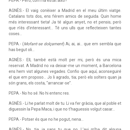
PEPA.- Però, com ha estat això?
AGNÈS.- El vaig conèixer a Madrid en el meu últim viatge.
Catalans tots dos, ens férem amics de seguida. Quin home
més interessant tieta! Ja té algun anyet, no et pensis; però
que n’és d’interessant... Té uns ulls que reflecteixen tantes
coses...
PEPA.- (
Mofant-se dolçament
) Ai, ai, ai... que em sembla que
has begut oli...
AGNÈS.- Ell, també està molt per mi, però és una mica
reservat. A Madrid no va deixar-me un moment, a Barcelona
ens hem vist algunes vegades. Confio que aquí, aconseguiré
el que em proposo... Jo li agrado, tia; però els solters quan ja
són grans, els costa, “arrancar-se”.
PEPA.- No ho sé. No hi entenc res.
AGNÈS.- Li he parlat molt de tu. Li va fer gràcia, que al poble et
diguessin la Pepa Maca, i que no t’haguessis volgut casar...
PEPA.- Potser és que no he pogut, nena...
AGNÈS.- No, tia, ja saps tu que no. L’avi m’ha dit alguna