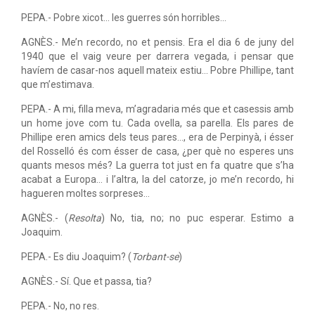
PEPA.- Pobre xicot... les guerres són horribles...
AGNÈS.- Me’n recordo, no et pensis. Era el dia 6 de juny del
1940 que el vaig veure per darrera vegada, i pensar que
havíem de casar-nos aquell mateix estiu... Pobre Phillipe, tant
que m’estimava.
PEPA.- A mi, filla meva, m’agradaria més que et casessis amb
un home jove com tu. Cada ovella, sa parella. Els pares de
Phillipe eren amics dels teus pares..., era de Perpinyà, i ésser
del Rosselló és com ésser de casa, ¿per què no esperes uns
quants mesos més? La guerra tot just en fa quatre que s’ha
acabat a Europa... i l’altra, la del catorze, jo me’n recordo, hi
hagueren moltes sorpreses...
AGNÈS.- (
Resolta
) No, tia, no; no puc esperar. Estimo a
Joaquim.
PEPA.- Es diu Joaquim? (
Torbant-se
)
AGNÈS.- Sí. Que et passa, tia?
PEPA.- No, no res.