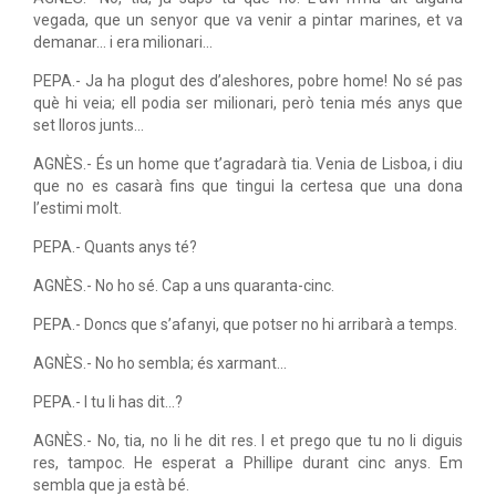
vegada, que un senyor que va venir a pintar marines, et va
demanar... i era milionari...
PEPA.- Ja ha plogut des d’aleshores, pobre home! No sé pas
què hi veia; ell podia ser milionari, però tenia més anys que
set lloros junts...
AGNÈS.- És un home que t’agradarà tia. Venia de Lisboa, i diu
que no es casarà fins que tingui la certesa que una dona
l’estimi molt.
PEPA.- Quants anys té?
AGNÈS.- No ho sé. Cap a uns quaranta-cinc.
PEPA.- Doncs que s’afanyi, que potser no hi arribarà a temps.
AGNÈS.- No ho sembla; és xarmant...
PEPA.- I tu li has dit...?
AGNÈS.- No, tia, no li he dit res. I et prego que tu no li diguis
res, tampoc. He esperat a Phillipe durant cinc anys. Em
sembla que ja està bé.