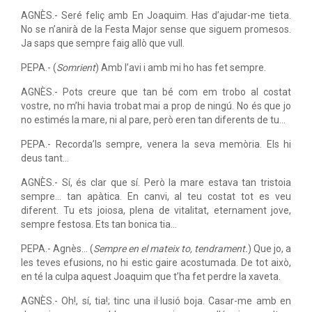
AGNÈS.- Seré feliç amb En Joaquim. Has d’ajudar-me tieta.
No se n’anirà de la Festa Major sense que siguem promesos.
Ja saps que sempre faig allò que vull.
PEPA.- (
Somrient
) Amb l’avi i amb mi ho has fet sempre.
AGNÈS.- Pots creure que tan bé com em trobo al costat
vostre, no m’hi havia trobat mai a prop de ningú. No és que jo
no estimés la mare, ni al pare, però eren tan diferents de tu...
PEPA.- Recorda’ls sempre, venera la seva memòria. Els hi
deus tant...
AGNÈS.- Sí, és clar que sí. Però la mare estava tan tristoia
sempre... tan apàtica. En canvi, al teu costat tot es veu
diferent. Tu ets joiosa, plena de vitalitat, eternament jove,
sempre festosa. Ets tan bonica tia...
PEPA.- Agnès... (
Sempre en el mateix to, tendrament.
) Que jo, a
les teves efusions, no hi estic gaire acostumada. De tot això,
en té la culpa aquest Joaquim que t’ha fet perdre la xaveta.
AGNÈS.- Oh!, sí, tia!; tinc una il·lusió boja. Casar-me amb en