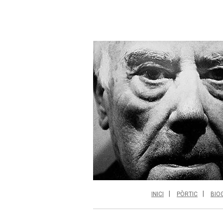
INICI
PÒRTIC
BIO