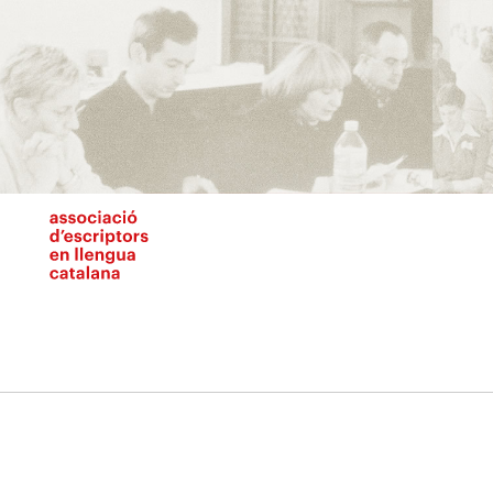
Vés
al
contingut
N
pr