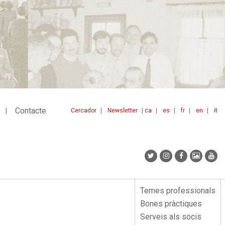
Contacte
Cercador
Newsletter
ca
es
fr
en
it
Menu
idiomes
top
Temes professionals
Menu
Bones pràctiques
lateral
Serveis als socis