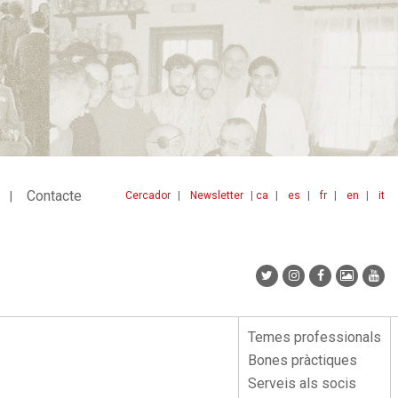
Contacte
Cercador
Newsletter
ca
es
fr
en
it
Menu
idiomes
top
Temes professionals
Menu
Bones pràctiques
lateral
Serveis als socis