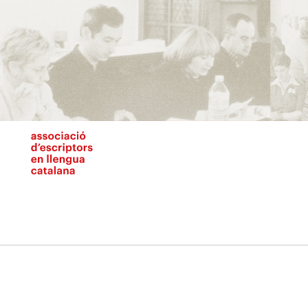
Vés
al
contingut
N
pr