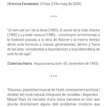
(
Victoria Fernández
.
El País
, 27de maig de 2000)
* * *
"
El raïm del sol i de la lluna
(1983),
El secret de la fulla d'alzina
(1985) y
La bella ventura
(1986)... constituyen un homenaje a
la tradición popular, a la obra de Alcover y al mismo tiempo
abren esta herencia a nuevas generaciones, dentro y fuera
de las islas, vinculándola a la producción y la problemàtica de
este fin de siglo".
(
Caterina Valriu
.
Hispanorama
, núm. 65, novembre de 1993)
* * *
"Riquesa i plasticitat musical de l'estil, coneixement profund i
detallat del medi natural, integració de rondalles i llegendes...
Miquel Rayó és narrador d'una única narrativa en bloc que
aborda directament alguns dels problemes moderns que