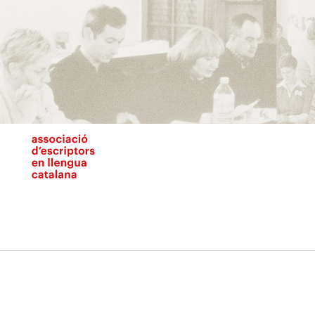
Vés
al
contingut
N
pr