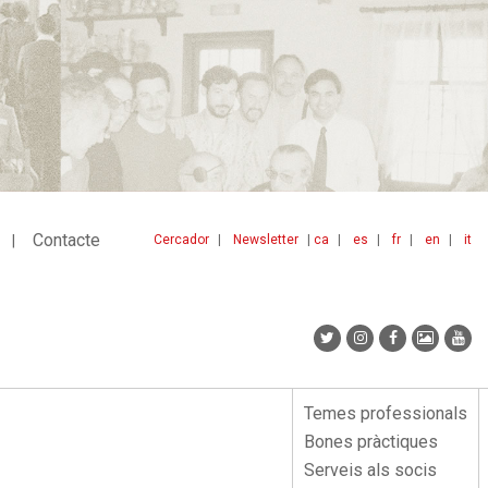
Contacte
Cercador
Newsletter
ca
es
fr
en
it
Menu
idiomes
top
Temes professionals
Menu
Bones pràctiques
lateral
Serveis als socis