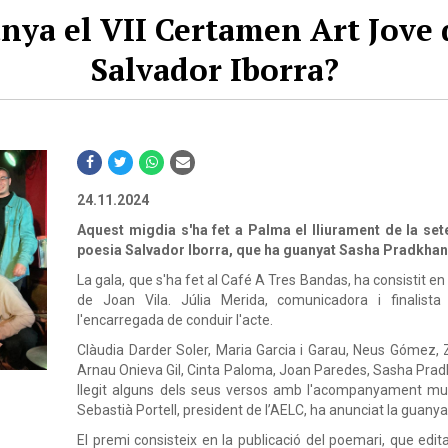
nya el VII Certamen Art Jove 
Salvador Iborra?
24.11.2024
Aquest migdia s'ha fet a Palma el lliurament de la se
poesia Salvador Iborra, que ha guanyat Sasha Pradkha
La gala, que s'ha fet al Café A Tres Bandas, ha consistit en 
de Joan Vila. Júlia Merida, comunicadora i finalist
l'encarregada de conduir l'acte.
Clàudia Darder Soler, Maria Garcia i Garau, Neus Gómez, 
Arnau Onieva Gil, Cinta Paloma, Joan Paredes, Sasha Pradk
llegit alguns dels seus versos amb l'acompanyament musi
Sebastià Portell, president de l’AELC, ha anunciat la guany
El premi consisteix en la publicació del poemari, que edi