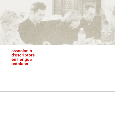
Vés
al
contingut
N
pr