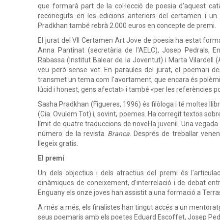
que formarà part de la col·lecció de poesia d'aquest ca
reconeguts en les edicions anteriors del certamen i un 
Pradkhan també rebrà 2.000 euros en concepte de premi.
El jurat del VII Certamen Art Jove de poesia ha estat form
Anna Pantinat (secretària de l'AELC), Josep Pedrals, Enr
Rabassa (Institut Balear de la Joventut) i Marta Vilardell
veu però sense vot. En paraules del jurat, el poemari d
transmet un tema com l'avortament, que encara és polèmic
lúcid i honest, gens afectat» i també «per les referències p
Sasha Pradkhan (Figueres, 1996) és filòloga i té moltes llibr
(Cia. Ovulem Tot) i, sovint, poemes. Ha corregit textos sobre
límit de quatre traduccions de novel·la juvenil. Una vegada
número de la revista
Branca
. Després de treballar venen
llegeix gratis.
El premi
Un dels objectius i dels atractius del premi és l'articula
dinàmiques de coneixement, d'interrelació i de debat entre
Enguany els onze joves han assistit a
una formació
a Terra
A més a més, els finalistes han tingut accés a un mentoratg
seus poemaris amb els poetes Eduard Escoffet, Josep Pedra