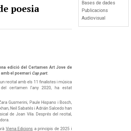
Bases de dades
de poesia
Publicacions
Audiovisual
tena edició del Certamen Art Jove de
n amb el poemari
Cap part
.
un recital amb els 11 finalistes i música
a del certamen l'any 2020, ha estat
Zara Gusmerini, Paule Hispano i Bosch,
han, Neil Sabatés i Adrián Salcedo han
cal de Joan Vila. Després del recital,
adora.
tarà
Viena Edicions
a principis de 2025 i