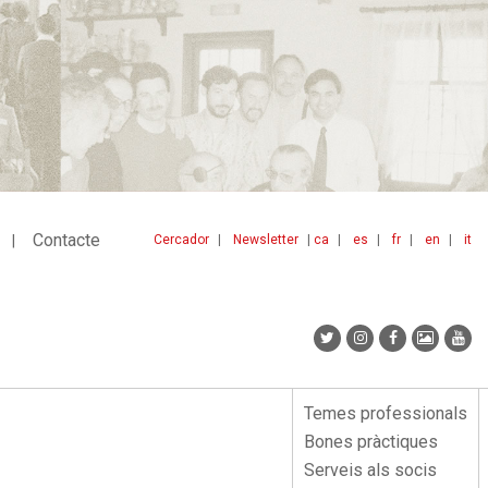
Contacte
Cercador
Newsletter
ca
es
fr
en
it
Menu
idiomes
top
Temes professionals
Menu
Bones pràctiques
lateral
Serveis als socis