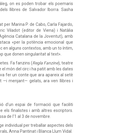
tàleg, on es poden trobar els poemaris
dels llibres de Salvador Iborra. Sasha
at per Marina P. de Cabo, Carla Fajardo,
ic Viladot (editor de Viena) i Natàlia
 (Agència Catalana de la Joventut), amb
estaca «per la potència emocional que
 en alguns contextos, amb un to íntim,
op que donen singularitat al text».
etes. Fa fanzins (
Regla Fanzine
), teatre
 el món del circ i ha patit amb les dates
 va fer un conte que ara apareix al setè
t —i menjant— gelats, ara ven llibres i
ció d'un espai de formació que faciliti
 els finalistes i amb altres escriptors.
ssa de l'1 al 3 de novembre.
e individual per treballar aspectes dels
ls, Anna Pantinat i Blanca Llum Vidal.